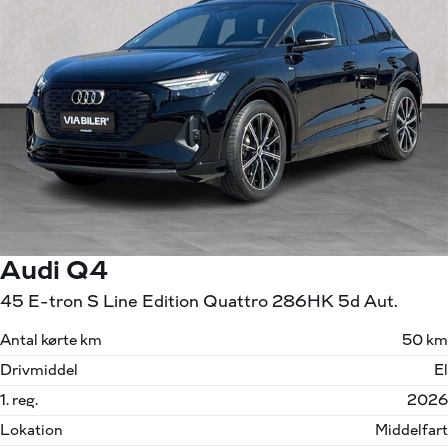
Audi Q4
45 E-tron S Line Edition Quattro 286HK 5d Aut.
Antal kørte km
50 km
Drivmiddel
El
1. reg.
2026
Lokation
Middelfart