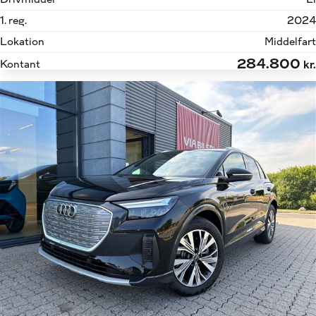
1. reg.
2024
Lokation
Middelfart
284.800
Kontant
kr.