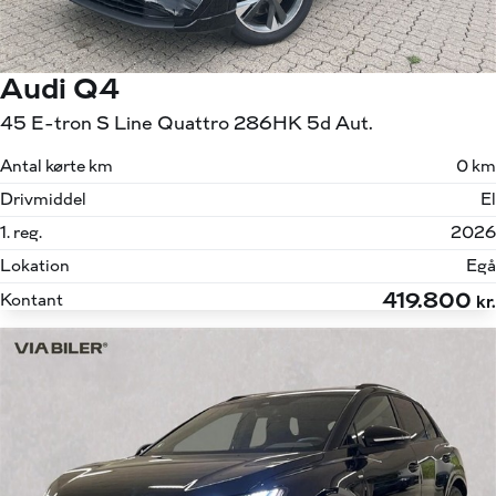
Audi Q4
45 E-tron S Line Quattro 286HK 5d Aut.
Antal kørte km
0 km
Drivmiddel
El
1. reg.
2026
Lokation
Egå
419.800
Kontant
kr.