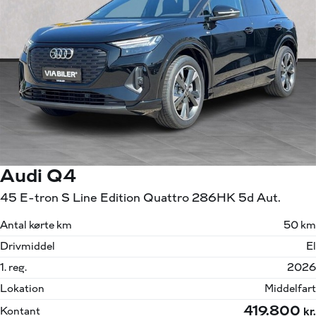
Audi Q4
45 E-tron S Line Edition Quattro 286HK 5d Aut.
Antal kørte km
50 km
Drivmiddel
El
1. reg.
2026
Lokation
Middelfart
419.800
Kontant
kr.