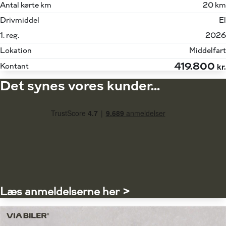
Antal kørte km
20 km
Drivmiddel
El
1. reg.
2026
Lokation
Middelfart
419.800
Kontant
kr.
Det synes vores kunder...
Læs anmeldelserne her >