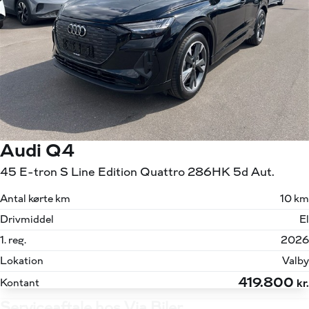
Audi Q4
45 E-tron S Line Edition Quattro 286HK 5d Aut.
Antal kørte km
10 km
Drivmiddel
El
1. reg.
2026
Lokation
Valby
419.800
Kontant
kr.
Serviceaftale hos Via Biler