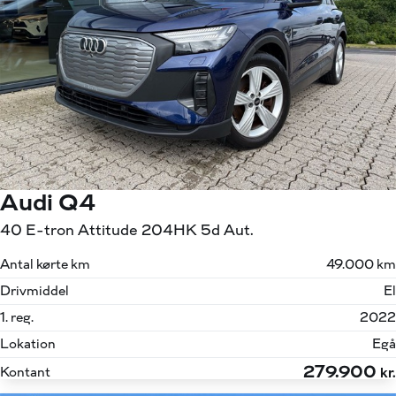
Audi Q4
40 E-tron Attitude 204HK 5d Aut.
Antal kørte km
49.000 km
Drivmiddel
El
1. reg.
2022
Lokation
Egå
279.900
Kontant
kr.