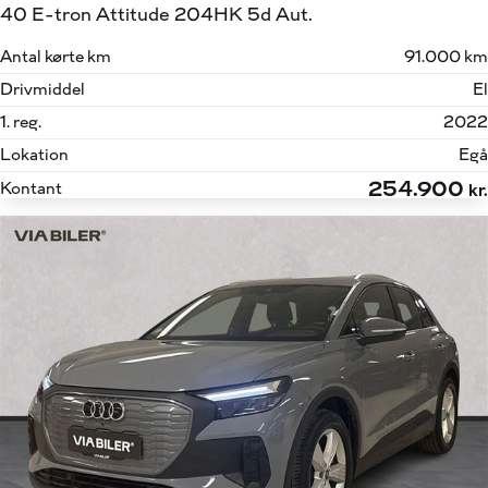
40 E-tron Attitude 204HK 5d Aut.
Antal kørte km
91.000 km
Drivmiddel
El
1. reg.
2022
Lokation
Egå
254.900
Kontant
kr.