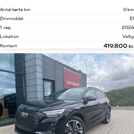
Antal kørte km
0 km
Drivmiddel
El
1. reg.
2026
Lokation
Valby
419.800
Kontant
kr.