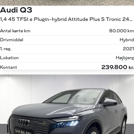
Audi Q3
1,4 45 TFSI e Plugin-hybrid Attitude Plus S Tronic 245HK 5d 6g Aut.
Antal kørte km
80.000 km
Drivmiddel
Hybrid
1. reg.
2021
Lokation
Højbjerg
239.800
Kontant
kr.