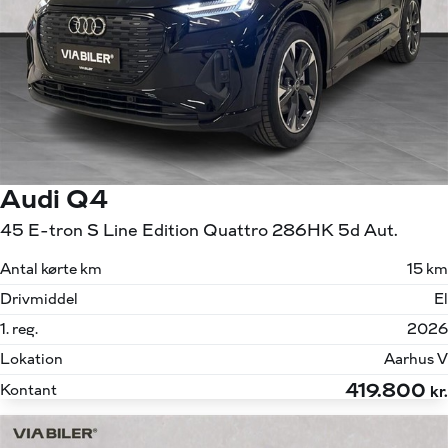
Audi Q4
45 E-tron S Line Edition Quattro 286HK 5d Aut.
Antal kørte km
15 km
Drivmiddel
El
1. reg.
2026
Lokation
Aarhus V
419.800
Kontant
kr.