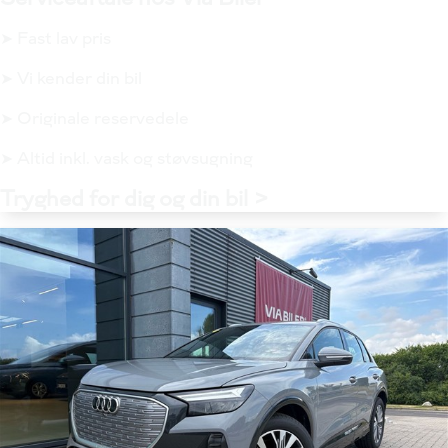
➤ Fast lav pris
➤ Vi kender din bil
➤ Originale reservedele
➤ Altid inkl. vask og støvsugning
Tryghed for dig og din bil >