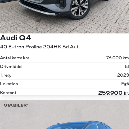
Audi Q4
40 E-tron Proline 204HK 5d Aut.
Antal kørte km
76.000 km
Drivmiddel
El
1. reg.
2023
Lokation
Egå
259.900
Kontant
kr.