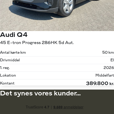
Audi Q4
45 E-tron Progress 286HK 5d Aut.
Antal kørte km
50 km
Drivmiddel
El
1. reg.
2026
Lokation
Middelfart
389.800
Kontant
kr.
Det synes vores kunder...