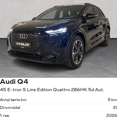
Audi Q4
45 E-tron S Line Edition Quattro 286HK 5d Aut.
Antal kørte km
5 km
Drivmiddel
El
1. reg.
2026