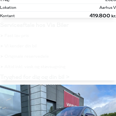
Lokation
Aarhus V
419.800
Kontant
kr.
Serviceaftale hos Via Biler
➤ Fast lav pris
➤ Vi kender din bil
➤ Originale reservedele
➤ Altid inkl. vask og støvsugning
Tryghed for dig og din bil >