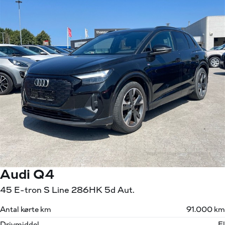
Audi Q4
45 E-tron S Line 286HK 5d Aut.
Antal kørte km
91.000 km
Drivmiddel
El