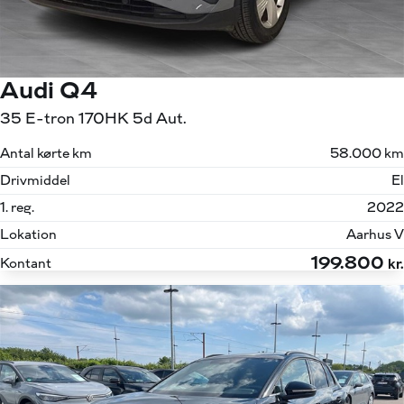
Audi Q4
35 E-tron 170HK 5d Aut.
Antal kørte km
58.000 km
Drivmiddel
El
1. reg.
2022
Lokation
Aarhus V
199.800
Kontant
kr.