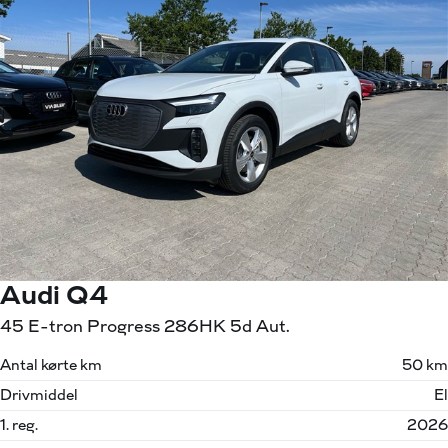
Audi Q4
45 E-tron Progress 286HK 5d Aut.
Antal kørte km
50 km
Drivmiddel
El
1. reg.
2026