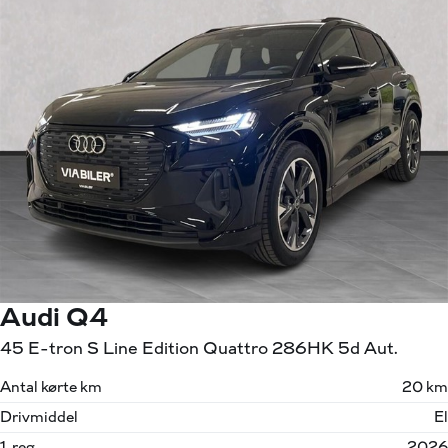
Audi Q4
45 E-tron S Line Edition Quattro 286HK 5d Aut.
Antal kørte km
20 km
Drivmiddel
El
1. reg.
2026