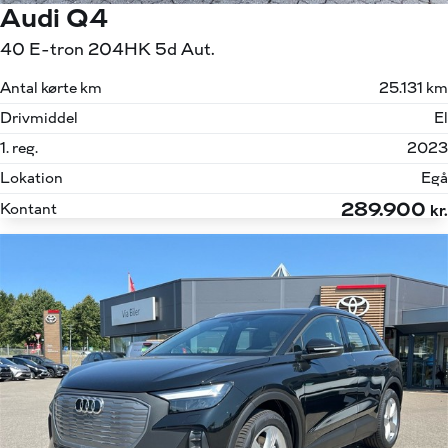
Audi Q4
40 E-tron 204HK 5d Aut.
Antal kørte km
25.131 km
Drivmiddel
El
1. reg.
2023
Lokation
Egå
289.900
Kontant
kr.