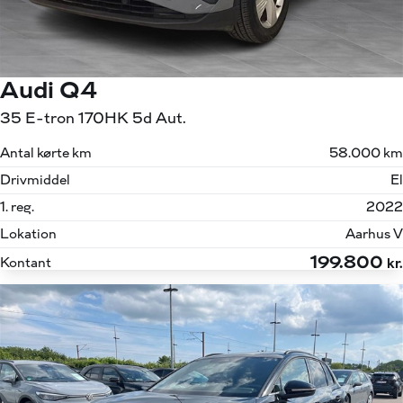
Audi Q4
35 E-tron 170HK 5d Aut.
Antal kørte km
58.000 km
Drivmiddel
El
1. reg.
2022
Lokation
Aarhus V
199.800
Kontant
kr.