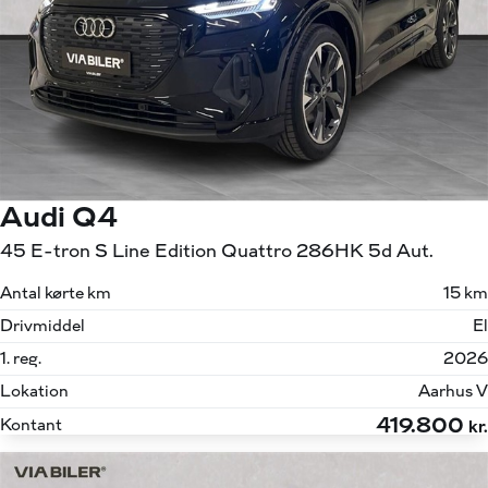
Audi Q4
45 E-tron S Line Edition Quattro 286HK 5d Aut.
Antal kørte km
15 km
Drivmiddel
El
1. reg.
2026
Lokation
Aarhus V
419.800
Kontant
kr.