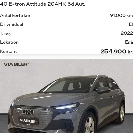
40 E-tron Attitude 204HK 5d Aut.
Antal kørte km
91.000 km
Drivmiddel
El
1. reg.
2022
Lokation
Egå
254.900
Kontant
kr.