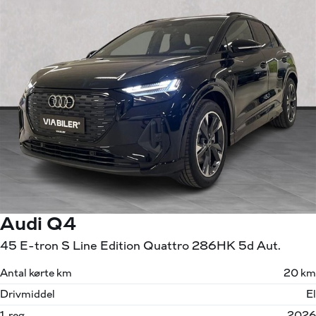
Audi Q4
45 E-tron S Line Edition Quattro 286HK 5d Aut.
Antal kørte km
20 km
Drivmiddel
El
1. reg.
2026