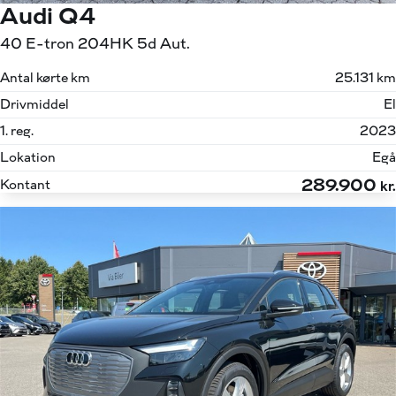
Audi Q4
40 E-tron 204HK 5d Aut.
Antal kørte km
25.131 km
Drivmiddel
El
1. reg.
2023
Lokation
Egå
289.900
Kontant
kr.