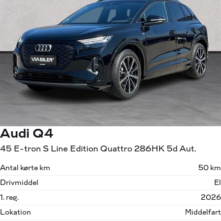
Audi Q4
45 E-tron S Line Edition Quattro 286HK 5d Aut.
Antal kørte km
50 km
Drivmiddel
El
1. reg.
2026
Lokation
Middelfart