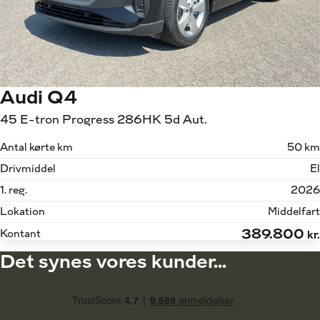
Audi Q4
45 E-tron Progress 286HK 5d Aut.
Antal kørte km
50 km
Drivmiddel
El
1. reg.
2026
Lokation
Middelfart
389.800
Kontant
kr.
Det synes vores kunder...