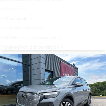
➤ Fast lav pris
➤ Vi kender din bil
➤ Originale reservedele
➤ Altid inkl. vask og støvsugning
Tryghed for dig og din bil >