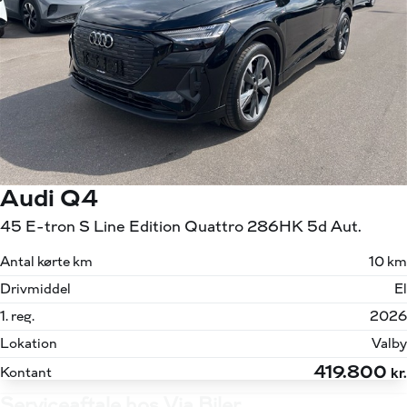
Audi Q4
45 E-tron S Line Edition Quattro 286HK 5d Aut.
Antal kørte km
10 km
Drivmiddel
El
1. reg.
2026
Lokation
Valby
419.800
Kontant
kr.
Serviceaftale hos Via Biler