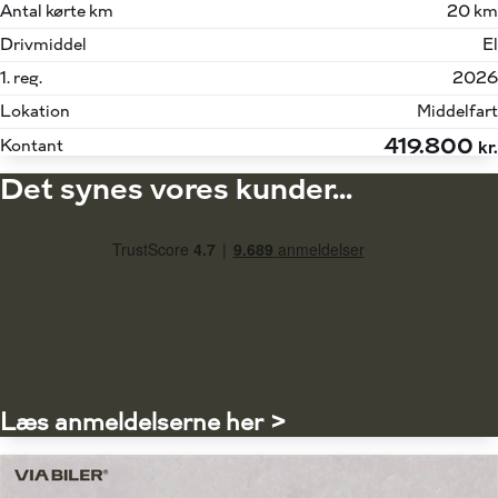
Antal kørte km
20 km
Drivmiddel
El
1. reg.
2026
Lokation
Middelfart
419.800
Kontant
kr.
Det synes vores kunder...
Læs anmeldelserne her >