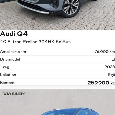
Audi Q4
40 E-tron Proline 204HK 5d Aut.
Antal kørte km
76.000 km
Drivmiddel
El
1. reg.
2023
Lokation
Egå
259.900
Kontant
kr.