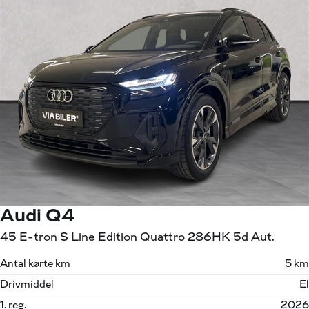
Audi Q4
45 E-tron S Line Edition Quattro 286HK 5d Aut.
Antal kørte km
5 km
Drivmiddel
El
1. reg.
2026