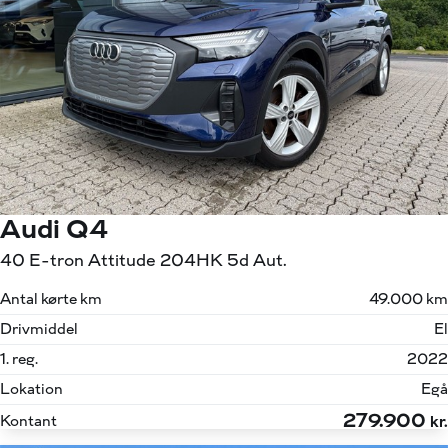
Audi Q4
40 E-tron Attitude 204HK 5d Aut.
Antal kørte km
49.000 km
Drivmiddel
El
1. reg.
2022
Lokation
Egå
279.900
Kontant
kr.