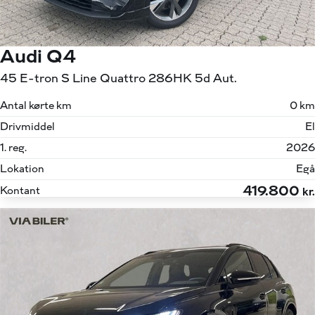
Audi Q4
45 E-tron S Line Quattro 286HK 5d Aut.
Antal kørte km
0 km
Drivmiddel
El
1. reg.
2026
Lokation
Egå
419.800
Kontant
kr.