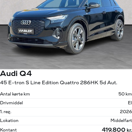
Audi Q4
45 E-tron S Line Edition Quattro 286HK 5d Aut.
Antal kørte km
50 km
Drivmiddel
El
1. reg.
2026
Lokation
Middelfart
419.800
Kontant
kr.