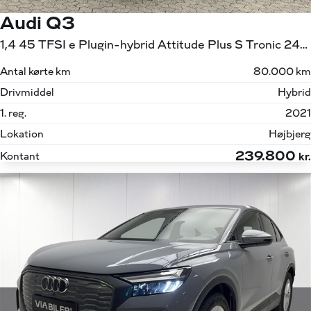
Audi Q3
1,4 45 TFSI e Plugin-hybrid Attitude Plus S Tronic 245HK 5d 6g Aut.
Antal kørte km
80.000 km
Drivmiddel
Hybrid
1. reg.
2021
Lokation
Højbjerg
239.800
Kontant
kr.