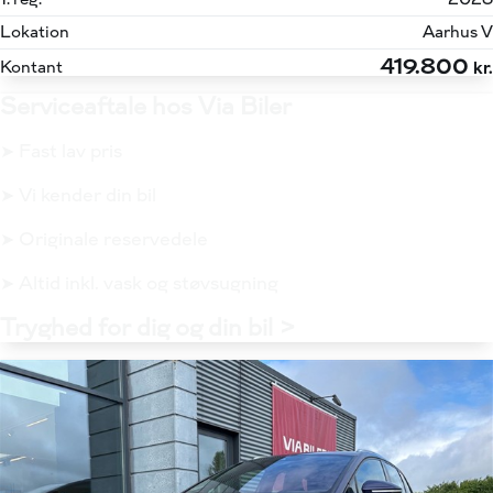
Lokation
Aarhus V
419.800
Kontant
kr.
Serviceaftale hos Via Biler
➤ Fast lav pris
➤ Vi kender din bil
➤ Originale reservedele
➤ Altid inkl. vask og støvsugning
Tryghed for dig og din bil >