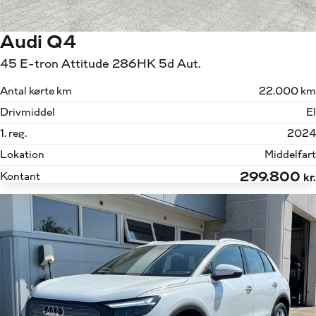
Audi Q4
45 E-tron Attitude 286HK 5d Aut.
Antal kørte km
22.000 km
Drivmiddel
El
1. reg.
2024
Lokation
Middelfart
299.800
Kontant
kr.