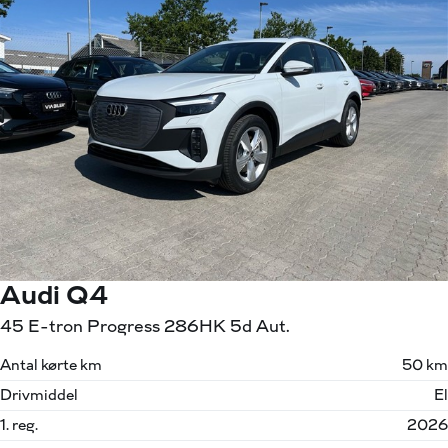
Audi Q4
45 E-tron Progress 286HK 5d Aut.
Antal kørte km
50 km
Drivmiddel
El
1. reg.
2026