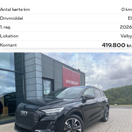
Antal kørte km
0 km
Drivmiddel
El
1. reg.
2026
Lokation
Valby
419.800
Kontant
kr.