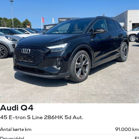
Audi Q4
45 E-tron S Line 286HK 5d Aut.
Antal kørte km
91.000 km
Drivmiddel
El