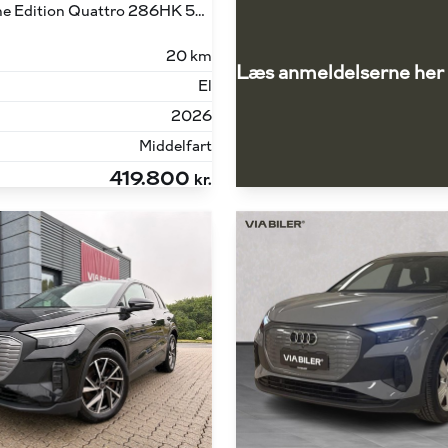
45 E-tron S Line Edition Quattro 286HK 5d Aut.
20 km
Læs anmeldelserne her
El
2026
Middelfart
419.800
kr.