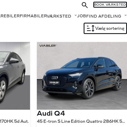
BOOK VÆRKSTED
AREBILER
FIRMABILER
JOB
VÆRKSTED
FIND AFDELING
Fold undermenu ud
Vælg sortering
Audi Q4
 170HK 5d Aut.
45 E-tron S Line Edition Quattro 286HK 5d Aut.