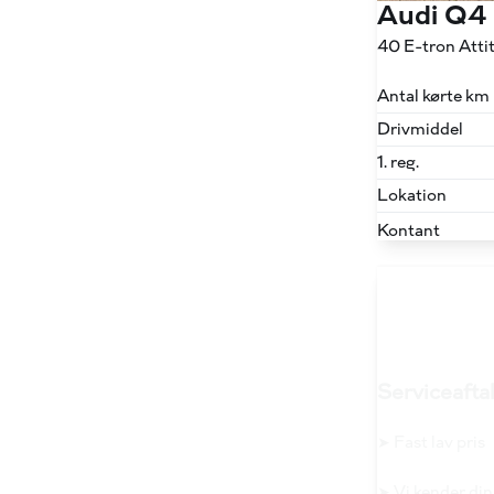
Audi Q4
40 E-tron Att
Antal kørte km
Drivmiddel
1. reg.
Lokation
Kontant
Serviceaftal
➤ Fast lav pris
➤ Vi kender din 