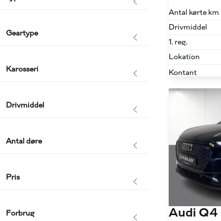
Antal kørte km
Drivmiddel
Geartype
1. reg.
Lokation
Karosseri
Kontant
Drivmiddel
Antal døre
Pris
Audi Q4
Forbrug