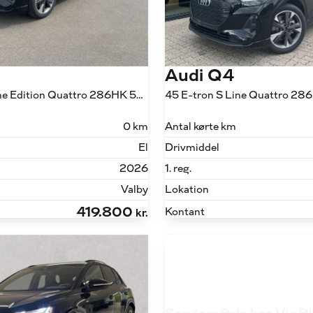
Audi Q4
45 E-tron S Line Edition Quattro 286HK 5d Aut.
45 E-tron S Line Quattro 28
0 km
Antal kørte km
El
Drivmiddel
2026
1. reg.
Valby
Lokation
419.800
Kontant
kr.