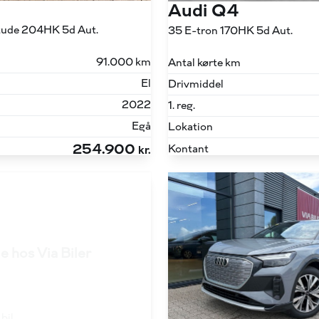
Audi Q4
itude 204HK 5d Aut.
35 E-tron 170HK 5d Aut.
91.000 km
Antal kørte km
El
Drivmiddel
2022
1. reg.
Egå
Lokation
254.900
Kontant
kr.
e hos Via Biler
bil