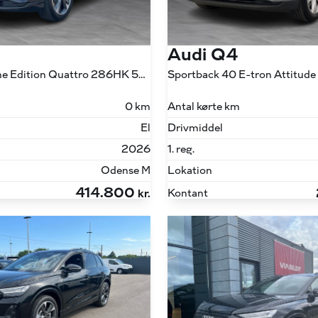
Audi Q4
45 E-tron S Line Edition Quattro 286HK 5d Aut.
0 km
Antal kørte km
El
Drivmiddel
2026
1. reg.
Odense M
Lokation
414.800
Kontant
kr.