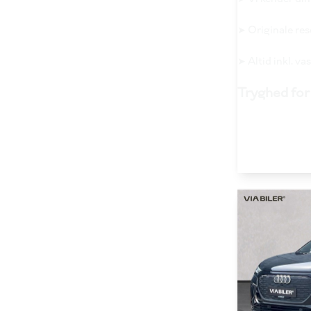
➤ Originale re
➤ Altid inkl. v
Tryghed for 