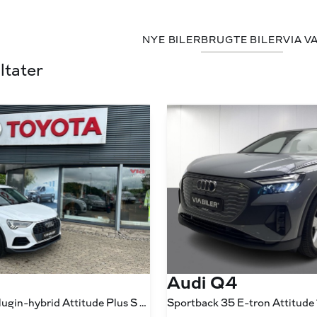
NYE BILER
BRUGTE BILER
VIA V
ltater
Audi Q4
1,4 45 TFSI e Plugin-hybrid Attitude Plus S Tronic 245HK 5d 6g Aut.
Sportback 35 E-tron Attitude