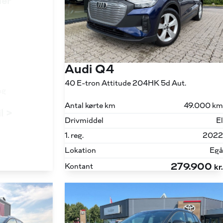
ler
Audi Q4
40 E-tron Attitude 204HK 5d Aut.
ng
Antal kørte km
49.000 km
il >
Drivmiddel
El
1. reg.
2022
Lokation
Egå
279.900
Kontant
kr.