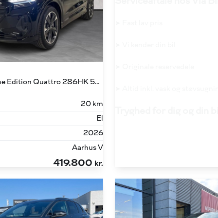
Serviceaftale hos Via Bi
➤ Fast lav pris
➤ Vi kender din bil
➤ Originale reservedele
45 E-tron S Line Edition Quattro 286HK 5d Aut.
➤ Altid inkl. vask og støvsugni
20 km
Tryghed for dig og din b
El
2026
Aarhus V
419.800
kr.