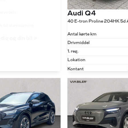
Audi Q4
servedele
40 E-tron Proline 204HK 5d 
ask og støvsugning
Antal kørte km
dig og din bil >
Drivmiddel
1. reg.
Lokation
Kontant