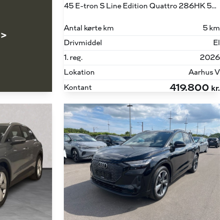
45 E-tron S Line Edition Quattro 286HK 5d Aut.
Antal kørte km
5 km
 >
Drivmiddel
El
1. reg.
2026
Lokation
Aarhus V
419.800
Kontant
kr.