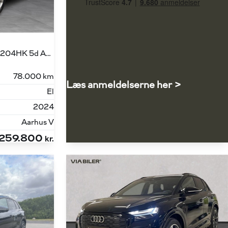
Sportback 40 E-tron Attitude 204HK 5d Aut.
78.000 km
Læs anmeldelserne her >
El
2024
Aarhus V
259.800
kr.