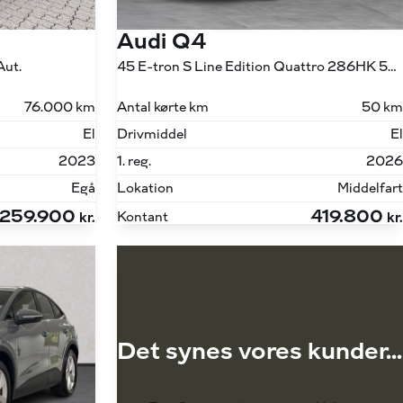
Audi Q4
Aut.
45 E-tron S Line Edition Quattro 286HK 5d Aut.
76.000 km
Antal kørte km
50 km
El
Drivmiddel
El
2023
1. reg.
2026
Egå
Lokation
Middelfart
259.900
419.800
Kontant
kr.
kr.
Det synes vores kunder...