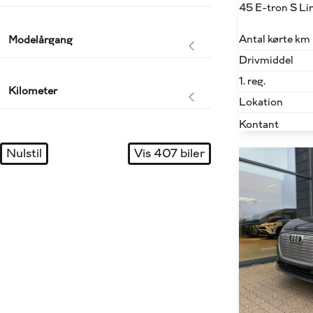
Antal kørte km
Modelårgang
Drivmiddel
1. reg.
Kilometer
Lokation
Kontant
Nulstil
Vis
407
biler