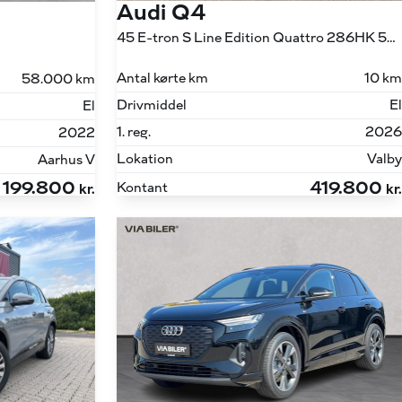
Audi Q4
45 E-tron S Line Edition Quattro 286HK 5d Aut.
Antal kørte km
10 km
58.000 km
Drivmiddel
El
El
1. reg.
2026
2022
Lokation
Valby
Aarhus V
199.800
419.800
Kontant
kr.
kr.