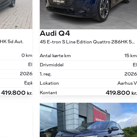
Audi Q4
6HK 5d Aut.
45 E-tron S Line Edition Quattro 286HK 5d Aut.
0 km
Antal kørte km
15 km
El
Drivmiddel
El
2026
1. reg.
2026
Egå
Lokation
Aarhus V
419.800
419.800
Kontant
kr.
kr.