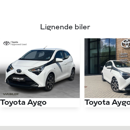
Lignende biler
Toyota Ayg
Toyota Aygo
1,0 VVT-I X-plore
1,0 VVT-I X-plore DAB+ 72HK 5d
Antal kørte km
Antal kørte km
121.000 km