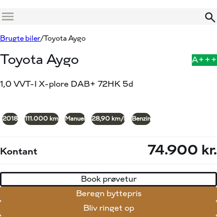
Menu
Book prøvetur
Beregn byttepris
Brugte biler
Toyota Aygo
Toyota Aygo
A+++
1,0 VVT-I X-plore DAB+ 72HK 5d
+25
2018
111.000 km
Manuel
28,90 km/l
Benzin
74.900 kr.
Kontant
Book prøvetur
Beregn byttepris
Bliv ringet op