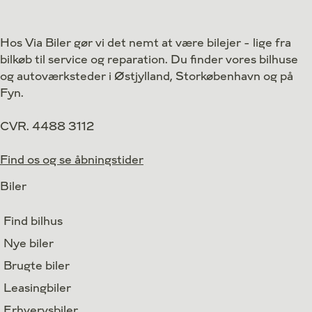
Drivmiddel
Drivmiddel
Benzin
1. reg.
1. reg.
2019
Hos Via Biler gør vi det nemt at være bilejer - lige fra
Lokation
Lokation
Kastrup
bilkøb til service og reparation. Du finder vores bilhuse
74.900
Kontant
Kontant
kr.
og autoværksteder i Østjylland, Storkøbenhavn og på
Fyn.
CVR. 4488 3112
Find os og se åbningstider
Biler
Find bilhus
Nye biler
Brugte biler
Leasingbiler
Erhvervsbiler