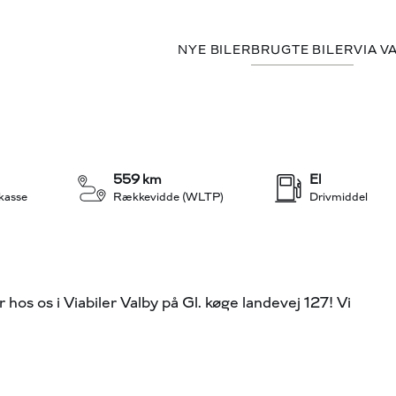
NYE BILER
BRUGTE BILER
VIA V
oad content...
559 km
El
kasse
Rækkevidde (WLTP)
Drivmiddel
os i Viabiler Valby på Gl. køge landevej 127! Vi