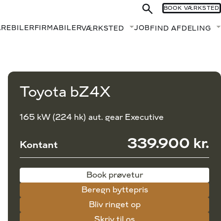
BOOK VÆRKSTED
AREBILER
FIRMABILER
JOB
VÆRKSTED
FIND AFDELING
Fold undermenu ud
Book prøvetur
Beregn byttepris
Toyota bZ4X
165 kW (224 hk) aut. gear Executive
339.900 kr.
Kontant
Book prøvetur
Beregn byttepris
Bliv ringet op
Skriv til os