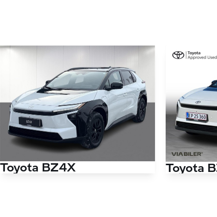
Toyota BZ4X
Toyota 
EL Executive Panorama 224HK 5d Aut.
EL Executive 
Antal kørte km
12.000 km
Antal kørte km