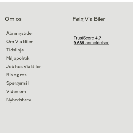
El
Lokation
Brøndby
334.900
2026
Kontant
kr.
3.701
Finansiering
kr.
Højbjerg
Om os
Følg Via Biler
369.800
kr.
Åbningstider
Om Via Biler
Tidslinje
Miljøpolitik
Job hos Via Biler
Ris og ros
Spørgsmål
Viden om
Nyhedsbrev