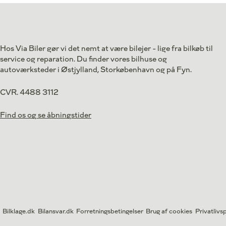
Drivmiddel
El
Drivmiddel
1. reg.
2026
1. reg.
Lokation
Højbjerg
Lokation
369.990
Kontant
Kontant
kr.
Hos Via Biler gør vi det nemt at være bilejer - lige fra bilkøb til
service og reparation. Du finder vores bilhuse og
autoværksteder i Østjylland, Storkøbenhavn og på Fyn.
CVR. 4488 3112
Find os og se åbningstider
Bilklage.dk
Bilansvar.dk
Forretningsbetingelser
Brug af cookies
Privatlivsp