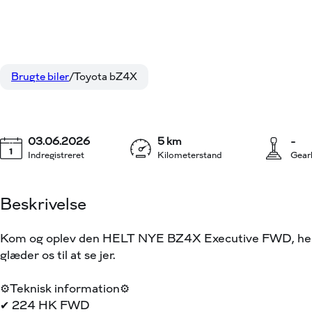
Toyota bZ4X
339.900 kr.
165 kW (224 hk) aut. gear Executive
KONTANT
Brugte biler
Toyota bZ4X
Oops... Failed to l
03.06.2026
5 km
-
Indregistreret
Kilometerstand
Gear
Beskrivelse
Kom og oplev den HELT NYE BZ4X Executive FWD, her hos 
glæder os til at se jer.
⚙️Teknisk information⚙️
✔ 224 HK FWD