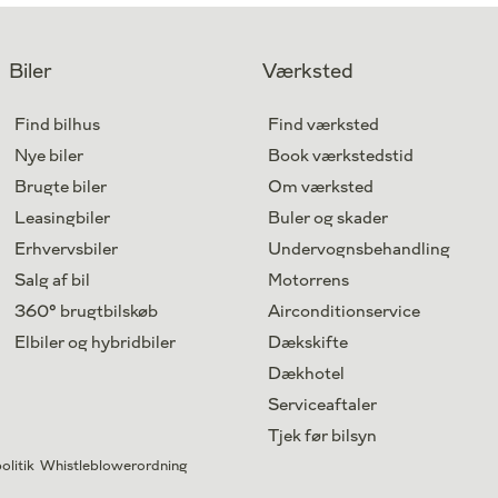
Drivmiddel
El
1. reg.
2026
Lokation
Kastrup
Biler
Værksted
364.800
Kontant
kr.
Find bilhus
Find værksted
Nye biler
Book værkstedstid
Brugte biler
Om værksted
Leasingbiler
Buler og skader
Erhvervsbiler
Undervognsbehandling
Salg af bil
Motorrens
360° brugtbilskøb
Airconditionservice
Elbiler og hybridbiler
Dækskifte
Dækhotel
Serviceaftaler
Tjek før bilsyn
olitik
Whistleblowerordning