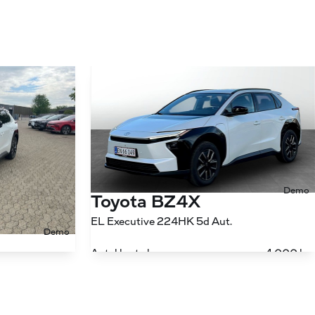
Demo
Toyota BZ4X
EL Executive 224HK 5d Aut.
Demo
Antal kørte km
4.000 km
EL Executive Panorama Bitone AWD 343HK 5d Aut.
Drivmiddel
El
3.792 km
1. reg.
2025