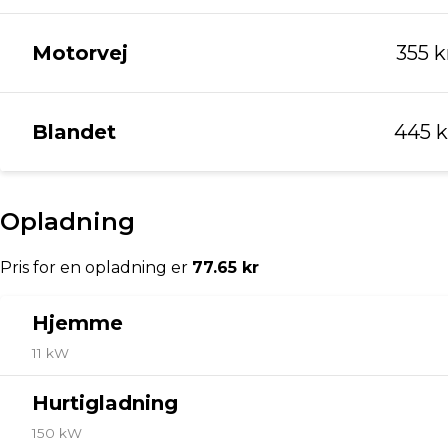
-
🚗 Via Biler – Toyota Valby