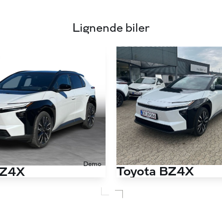
Lignende biler
Demo
Toyota BZ4X
BZ4X
Panorama 224HK 5d Aut.
Antal kørte km
2.000 km