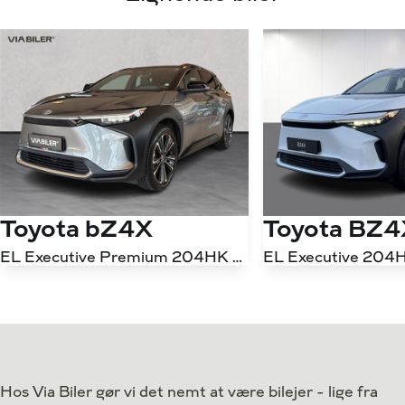
Toyota bZ4X
Toyota BZ4
EL Executive Premium 204HK 5d Aut.
EL Executive 204H
Antal kørte km
21.000 km
Antal kørte km
Drivmiddel
El
Drivmiddel
1. reg.
2024
1. reg.
Lokation
Silkeborg
Lokation
Hos Via Biler gør vi det nemt at være bilejer - lige fra
264.800
Kontant
Kontant
kr.