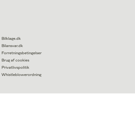
Bilklage.dk
Bilansvar.dk
Forretningsbetingelser
Brug af cookies
Privatlivspolitik
Whistleblowerordning