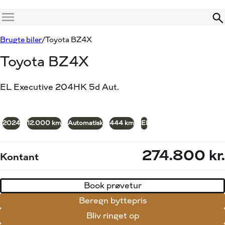
Menu
Book prøvetur
Beregn byttepris
Brugte biler
Toyota BZ4X
Toyota BZ4X
EL Executive 204HK 5d Aut.
+18
2024
12.000 km
Automatisk
444 km
El
274.800 kr.
Kontant
Book prøvetur
Beregn byttepris
Bliv ringet op