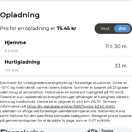
fabriksgarantien og endnu ikke er fyldt 10 år eller har
kørt 185.000 km., alt efter hvad der kommer først!
(1.000.000km på batteri)