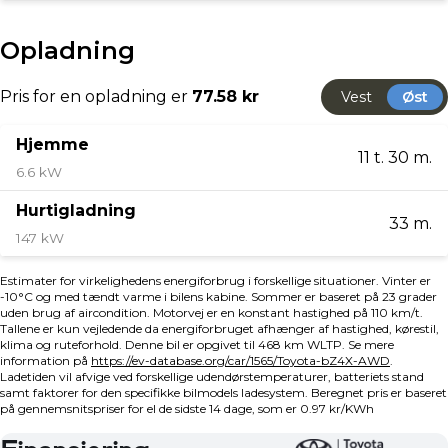
uden udbetaling!
💼 Skarpe forsikringstilbud
🔄 Vi byder på alle biler – Uanset alder, kilometer og
mærke
Salgsafdelingen holder åbent:
Mandag - Fredag kl. 09.00 - 17.30
Søndag kl 11.00 - 16.00
📞87 47 11 00
📍 Søren Nymarks vej 2, 8270 Højbjerg
🚗 Via Biler – Toyota Aarhus Syd