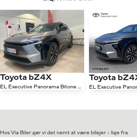
Toyota bZ4X
Toyota bZ4
EL Executive Panorama Bitone AWD 343HK 5d Aut.
Antal kørte km
6.700 km
Antal kørte km
Drivmiddel
El
Drivmiddel
1. reg.
2026
1. reg.
Lokation
Svendborg
Lokation
Hos Via Biler gør vi det nemt at være bilejer - lige fra
369.800
Kontant
Kontant
kr.