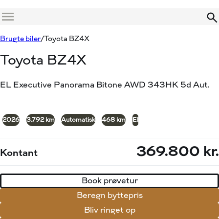
Demo
Menu
Book prøvetur
Beregn byttepris
Brugte biler
Toyota BZ4X
Toyota BZ4X
EL Executive Panorama Bitone AWD 343HK 5d Aut.
+25
2026
3.792 km
Automatisk
468 km
El
369.800 kr.
Kontant
Book prøvetur
Beregn byttepris
Bliv ringet op