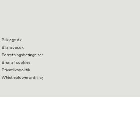
Bilklage.dk
Bilansvar.dk
Forretningsbetingelser
Brug af cookies
Privatlivspolitik
Whistleblowerordning