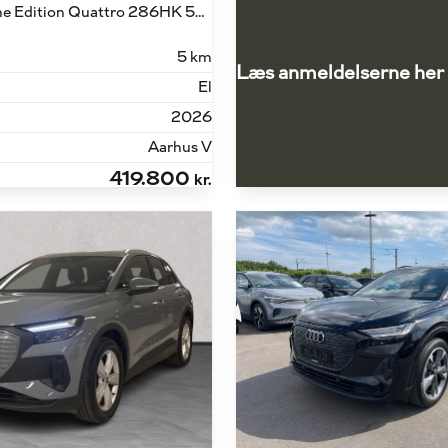
45 E-tron S Line Edition Quattro 286HK 5d Aut.
5 km
Læs anmeldelserne her
El
2026
Aarhus V
419.800
kr.