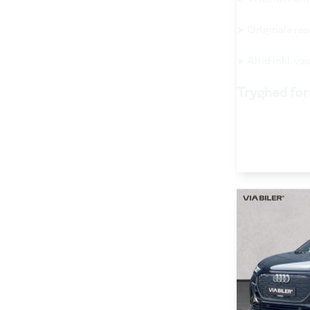
➤ Originale re
➤ Altid inkl. v
Tryghed for 