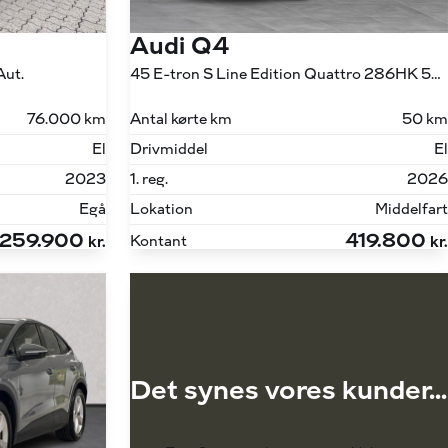
Audi Q4
Aut.
45 E-tron S Line Edition Quattro 286HK 5d Aut.
76.000 km
Antal kørte km
50 km
El
Drivmiddel
El
2023
1. reg.
2026
Egå
Lokation
Middelfart
259.900
419.800
Kontant
kr.
kr.
Det synes vores kunder...