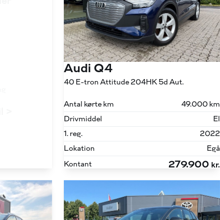
ler
Audi Q4
40 E-tron Attitude 204HK 5d Aut.
ng
Antal kørte km
49.000 km
il >
Drivmiddel
El
1. reg.
2022
Lokation
Egå
279.900
Kontant
kr.