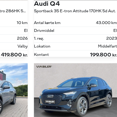
Audi Q4
45 E-tron S Line Edition Quattro 286HK 5d Aut.
Sportback 35 E-tron Attitude 170HK 5d Aut.
10 km
Antal kørte km
43.000 km
El
Drivmiddel
El
2026
1. reg.
2023
Valby
Lokation
Middelfart
419.800
199.800
Kontant
kr.
kr.