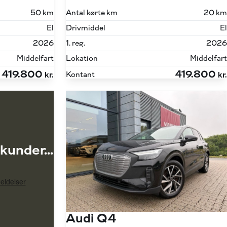
Antal kørte km
20 km
50 km
Drivmiddel
El
El
1. reg.
2026
2026
Lokation
Middelfart
Middelfart
419.800
419.800
Kontant
kr.
kr.
kunder...
Audi Q4