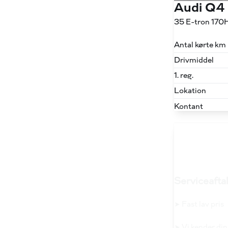
Audi Q4
35 E-tron 170
Antal kørte km
Drivmiddel
1. reg.
Lokation
Kontant
Serviceaftal
➤ Fast lav pris
➤ Vi kender din 