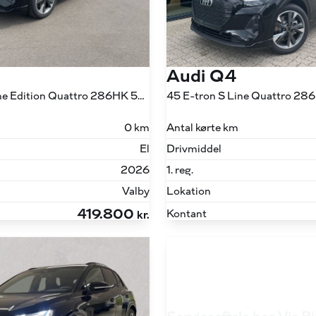
Audi Q4
45 E-tron S Line Edition Quattro 286HK 5d Aut.
45 E-tron S Line Quattro 28
0 km
Antal kørte km
El
Drivmiddel
2026
1. reg.
Valby
Lokation
419.800
Kontant
kr.