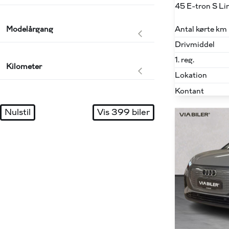
Antal kørte km
Modelårgang
Drivmiddel
1. reg.
Kilometer
Lokation
Kontant
Nulstil
Vis
399
biler