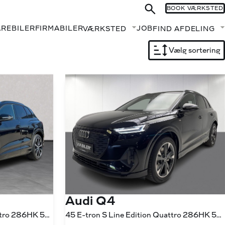
BOOK VÆRKSTED
AREBILER
FIRMABILER
JOB
VÆRKSTED
FIND AFDELING
Fold undermenu ud
Vælg sortering
Audi Q4
45 E-tron S Line Edition Quattro 286HK 5d Aut.
45 E-tron S Line Edition Quattro 286HK 5d Aut.