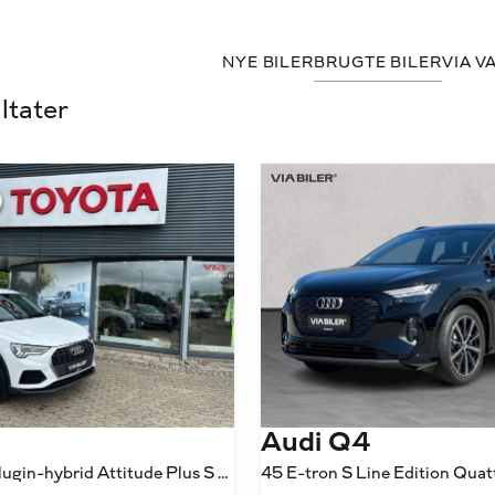
NYE BILER
BRUGTE BILER
VIA V
ltater
Audi Q4
1,4 45 TFSI e Plugin-hybrid Attitude Plus S Tronic 245HK 5d 6g Aut.