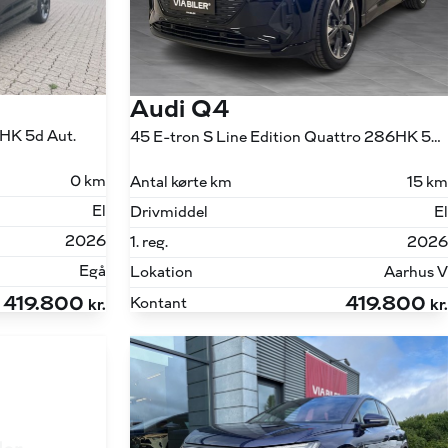
Audi Q4
6HK 5d Aut.
45 E-tron S Line Edition Quattro 286HK 5d Aut.
0 km
Antal kørte km
15 km
El
Drivmiddel
El
2026
1. reg.
2026
Egå
Lokation
Aarhus V
419.800
419.800
Kontant
kr.
kr.