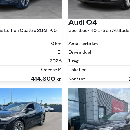
Audi Q4
45 E-tron S Line Edition Quattro 286HK 5d Aut.
0 km
Antal kørte km
El
Drivmiddel
2026
1. reg.
Odense M
Lokation
414.800
Kontant
kr.