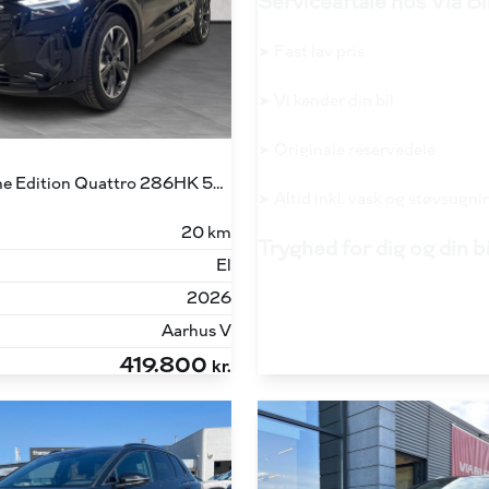
Serviceaftale hos Via Bi
➤ Fast lav pris
➤ Vi kender din bil
➤ Originale reservedele
45 E-tron S Line Edition Quattro 286HK 5d Aut.
➤ Altid inkl. vask og støvsugni
20 km
Tryghed for dig og din b
El
2026
Aarhus V
419.800
kr.