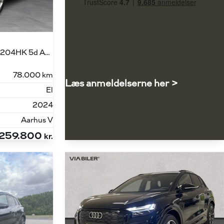
Sportback 40 E-tron Attitude 204HK 5d Aut.
78.000 km
Læs anmeldelserne her >
El
2024
Aarhus V
259.800
kr.