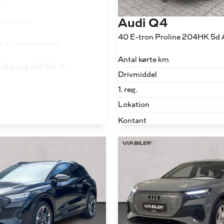
Audi Q4
servedele
40 E-tron Proline 204HK 5d 
ask og støvsugning
Antal kørte km
dig og din bil >
Drivmiddel
1. reg.
Lokation
Kontant