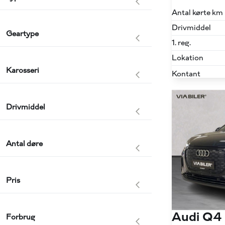
Antal kørte km
Drivmiddel
Geartype
1. reg.
Lokation
Karosseri
Kontant
Drivmiddel
Antal døre
Pris
Audi Q4
Forbrug