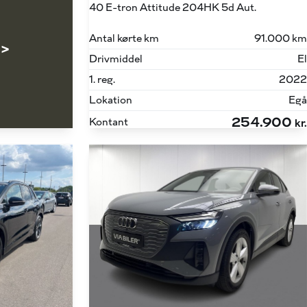
40 E-tron Attitude 204HK 5d Aut.
Antal kørte km
91.000 km
 >
Drivmiddel
El
1. reg.
2022
Lokation
Egå
254.900
Kontant
kr.