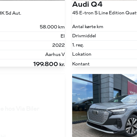
Audi Q4
HK 5d Aut.
Antal kørte km
58.000 km
Drivmiddel
El
1. reg.
2022
Lokation
Aarhus V
199.800
Kontant
kr.
e hos Via Biler
bil