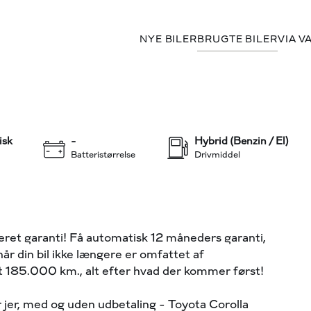
NYE BILER
BRUGTE BILER
VIA V
179.800 kr.
ear
KONTANT
+33
isk
-
Hybrid (Benzin / El)
Batteristørrelse
Drivmiddel
ret garanti! Få automatisk 12 måneders garanti,
når din bil ikke længere er omfattet af
ørt 185.000 km., alt efter hvad der kommer først!
ser jer, med og uden udbetaling - Toyota Corolla