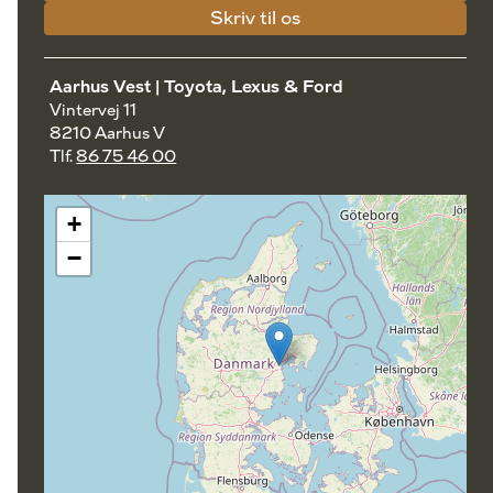
Skriv til os
Aarhus Vest | Toyota, Lexus & Ford
Vintervej 11
8210 Aarhus V
Tlf.
86 75 46 00