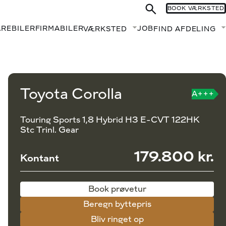
BOOK VÆRKSTED
AREBILER
FIRMABILER
JOB
VÆRKSTED
FIND AFDELING
Fold undermenu ud
Book prøvetur
Beregn byttepris
Toyota Corolla
A+++
Touring Sports 1,8 Hybrid H3 E-CVT 122HK
Stc Trinl. Gear
179.800 kr.
Kontant
Book prøvetur
Beregn byttepris
Bliv ringet op