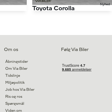
Nyhed
Toyota Corolla
Touring Sports 1,8 Hybrid H3 Smart E-CVT 122HK Stc Trinl. Gear
Touring Sports 1,8 Hybrid H3 Smart E-CVT 122HK Stc Trinl. Gear
115.000 km
Antal kørte km
71.000 km
Hybrid
Drivmiddel
Hybrid
2020
1. reg.
2021
Silkeborg
Lokation
Odense M
Om os
Følg Via Biler
169.900
189.800
Kontant
kr.
kr.
Åbningstider
Om Via Biler
Tidslinje
Miljøpolitik
Job hos Via Biler
Ris og ros
Spørgsmål
Viden om