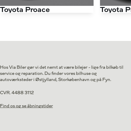
Toyota Proace
Toyota P
Long 2,0 D Comfort Master To skydedør 144HK Van 8g Aut.
Antal kørte km
500 km
Antal kørte km
Drivmiddel
Diesel
Drivmiddel
1. reg.
2024
1. reg.
Lokation
Odense M
Lokation
249.800
Kontant (ekskl. moms)
Kontant (ekskl
kr.
Hos Via Biler gør vi det nemt at være bilejer - lige fra bilkøb til
service og reparation. Du finder vores bilhuse og
autoværksteder i Østjylland, Storkøbenhavn og på Fyn.
CVR. 4488 3112
Find os og se åbningstider