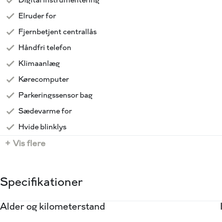
Digital instrumentering
Mandag - Fredag kl. 09.00 - 17.30
Elruder for
Lørdag og Søndag kl 11.00 - 16.00
Fjernbetjent centrallås
📞87 47 12 00 💻 www.viabiler.dk 📧 4010fm@viabiler.dk 
Egå
Håndfri telefon
Klimaanlæg
Kørecomputer
Parkeringssensor bag
Sædevarme for
Hvide blinklys
+ Vis flere
Specifikationer
Alder og kilometerstand
Motor og ydelse
Rummelighed og mål
Økonomi