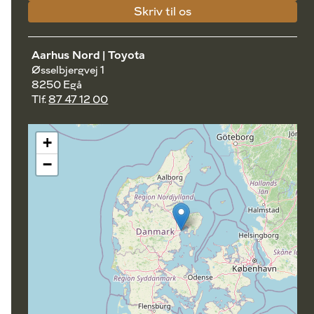
Skriv til os
Aarhus Nord | Toyota
Øsselbjergvej 1
8250 Egå
Tlf.
87 47 12 00