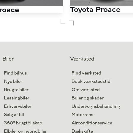
Toyota Proace
roace
Long 2,0 D Comfort Master To skydedør 144HK Van 8g Aut.
Antal kørte km
6.000 km
Drivmiddel
Diesel
1. reg.
2024
Lokation
Silkeborg
Biler
Værksted
264.900
Kontant (ekskl. moms)
. moms)
kr.
Find bilhus
Find værksted
Nye biler
Book værkstedstid
Brugte biler
Om værksted
Leasingbiler
Buler og skader
Erhvervsbiler
Undervognsbehandling
Salg af bil
Motorrens
360° brugtbilskøb
Airconditionservice
Elbiler og hybridbiler
Dækskifte