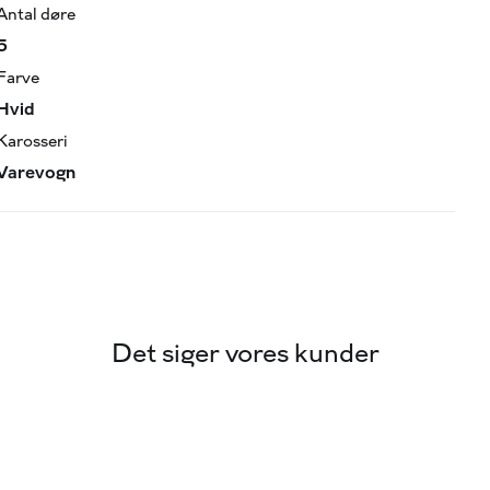
Antal døre
5
Farve
Hvid
Karosseri
Varevogn
Det siger vores kunder