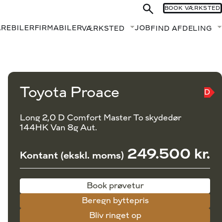
BOOK VÆRKSTED
AREBILER
FIRMABILER
JOB
VÆRKSTED
FIND AFDELING
Fold undermenu ud
Book prøvetur
Beregn byttepris
Toyota Proace
D
Long 2,0 D Comfort Master To skydedør
144HK Van 8g Aut.
249.500 kr.
Kontant (ekskl. moms)
Book prøvetur
Beregn byttepris
Bliv ringet op