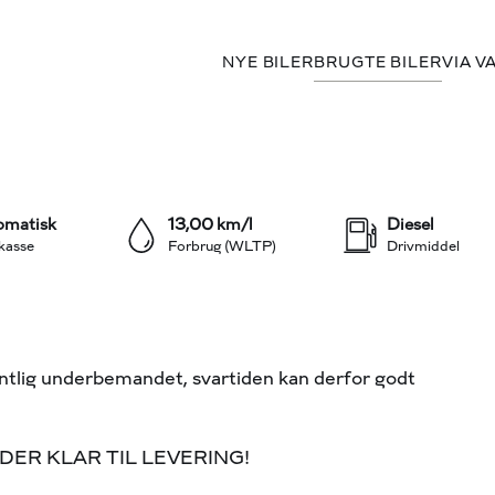
NYE BILER
BRUGTE BILER
VIA V
249.500 kr.
Aut.
KONTANT (EKSKL. MOMS)
+6
omatisk
13,00 km/l
Diesel
kasse
Forbrug (WLTP)
Drivmiddel
entlig underbemandet, svartiden kan derfor godt
ER KLAR TIL LEVERING!