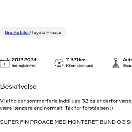
Toyota Proace
Long 2,0 D Comfort Master To skydedør 144HK Van 8g 
Brugte biler
Toyota Proace
20.12.2024
11.321 km
Aut
Indregistreret
Kilometerstand
Gear
Beskrivelse
Vi afholder sommerferie indtil uge 32 og er derfor væs
være længere end normalt. Tak for forståelsen :)
SUPER FIN PROACE MED MONTERET BUND OG SID