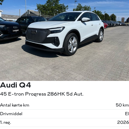
Audi Q4
45 E-tron Progress 286HK 5d Aut.
Antal kørte km
50 km
Drivmiddel
El
1. reg.
2026