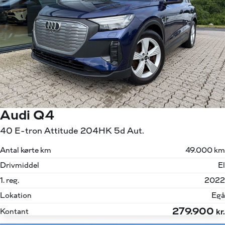
Audi Q4
40 E-tron Attitude 204HK 5d Aut.
Antal kørte km
49.000 km
Drivmiddel
El
1. reg.
2022
Lokation
Egå
279.900
Kontant
kr.