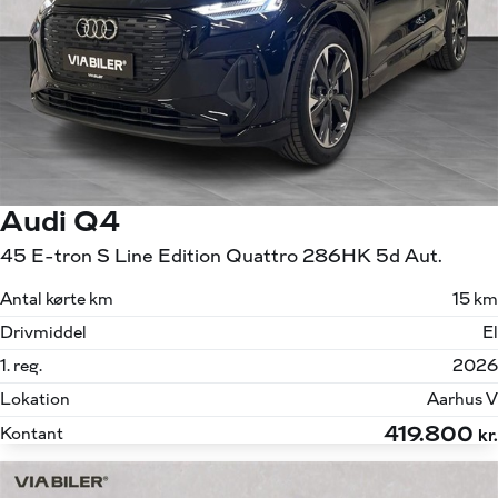
Audi Q4
45 E-tron S Line Edition Quattro 286HK 5d Aut.
Antal kørte km
15 km
Drivmiddel
El
1. reg.
2026
Lokation
Aarhus V
419.800
Kontant
kr.