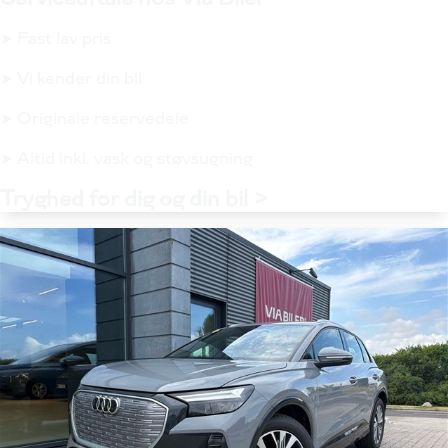
➤ Fast lav pris
➤ Vi kender din bil
➤ Originale reservedele
➤ Altid inkl. vask og støvsugning
Tryghed for dig og din bil >