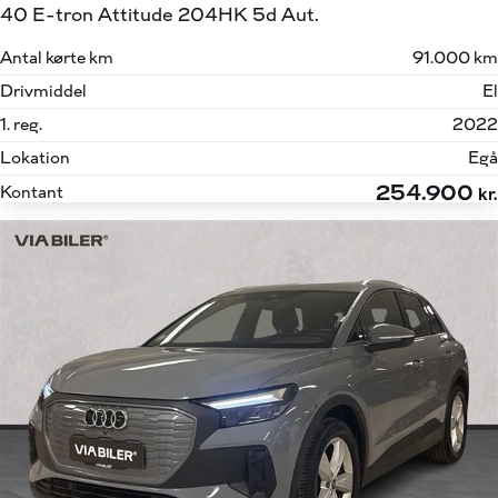
40 E-tron Attitude 204HK 5d Aut.
Antal kørte km
91.000 km
Drivmiddel
El
1. reg.
2022
Lokation
Egå
254.900
Kontant
kr.