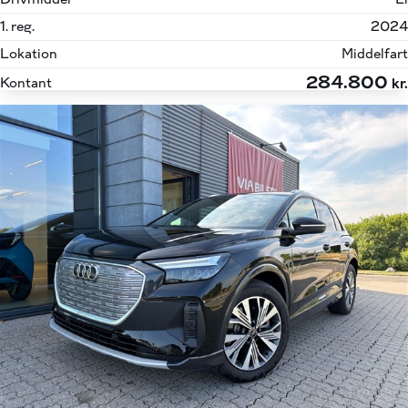
1. reg.
2024
Lokation
Middelfart
284.800
Kontant
kr.