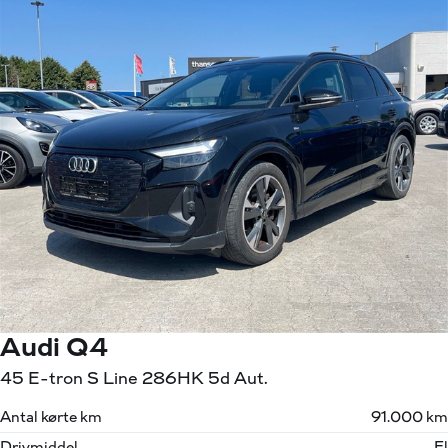
Audi Q4
45 E-tron S Line 286HK 5d Aut.
Antal kørte km
91.000 km
Drivmiddel
El