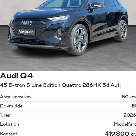
Audi Q4
45 E-tron S Line Edition Quattro 286HK 5d Aut.
Antal kørte km
50 km
Drivmiddel
El
1. reg.
2026
Lokation
Middelfart
419.800
Kontant
kr.