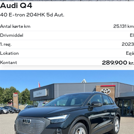
Audi Q4
40 E-tron 204HK 5d Aut.
Antal kørte km
25.131 km
Drivmiddel
El
1. reg.
2023
Lokation
Egå
289.900
Kontant
kr.