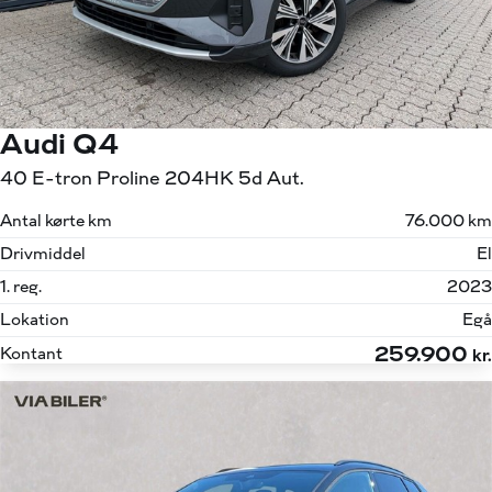
Audi Q4
40 E-tron Proline 204HK 5d Aut.
Antal kørte km
76.000 km
Drivmiddel
El
1. reg.
2023
Lokation
Egå
259.900
Kontant
kr.