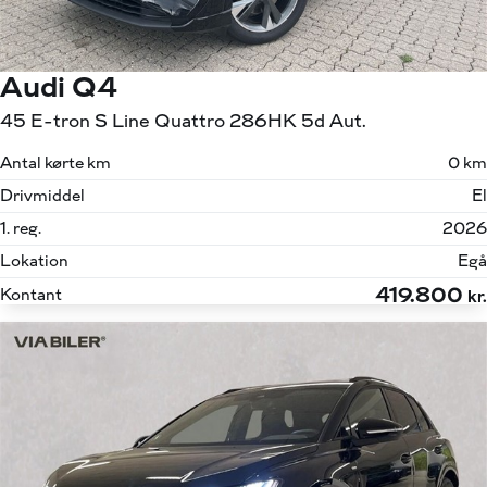
Audi Q4
45 E-tron S Line Quattro 286HK 5d Aut.
Antal kørte km
0 km
Drivmiddel
El
1. reg.
2026
Lokation
Egå
419.800
Kontant
kr.