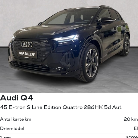
Audi Q4
45 E-tron S Line Edition Quattro 286HK 5d Aut.
Antal kørte km
20 km
Drivmiddel
El
1. reg.
2026