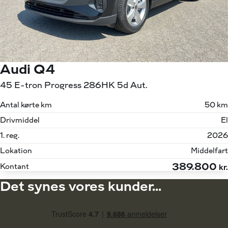
Audi Q4
45 E-tron Progress 286HK 5d Aut.
Antal kørte km
50 km
Drivmiddel
El
1. reg.
2026
Lokation
Middelfart
389.800
Kontant
kr.
Det synes vores kunder...