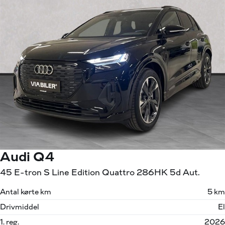
Audi Q4
45 E-tron S Line Edition Quattro 286HK 5d Aut.
Antal kørte km
5 km
Drivmiddel
El
1. reg.
2026