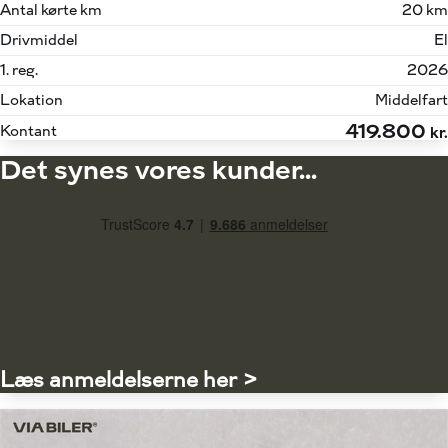
Antal kørte km
20 km
Drivmiddel
El
1. reg.
2026
Lokation
Middelfart
419.800
Kontant
kr.
Det synes vores kunder...
Læs anmeldelserne her >