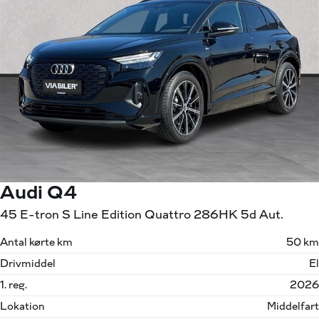
Audi Q4
45 E-tron S Line Edition Quattro 286HK 5d Aut.
Antal kørte km
50 km
Drivmiddel
El
1. reg.
2026
Lokation
Middelfart