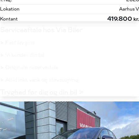
Lokation
Aarhus V
419.800
Kontant
kr.
Serviceaftale hos Via Biler
➤ Fast lav pris
➤ Vi kender din bil
➤ Originale reservedele
➤ Altid inkl. vask og støvsugning
Tryghed for dig og din bil >