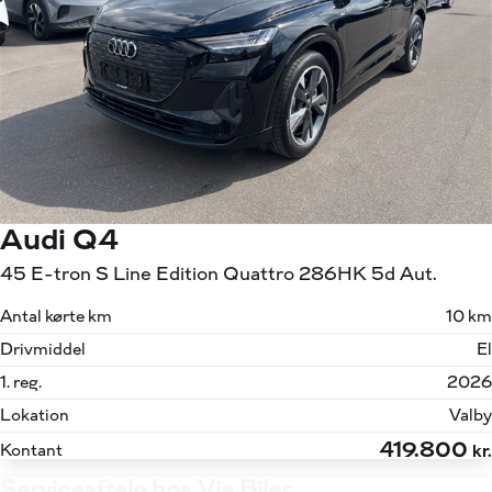
Audi Q4
45 E-tron S Line Edition Quattro 286HK 5d Aut.
Antal kørte km
10 km
Drivmiddel
El
1. reg.
2026
Lokation
Valby
419.800
Kontant
kr.
Serviceaftale hos Via Biler