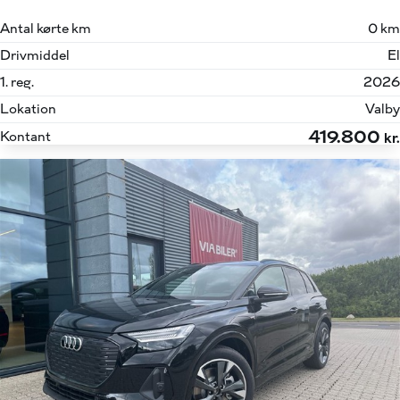
Antal kørte km
0 km
Drivmiddel
El
1. reg.
2026
Lokation
Valby
419.800
Kontant
kr.