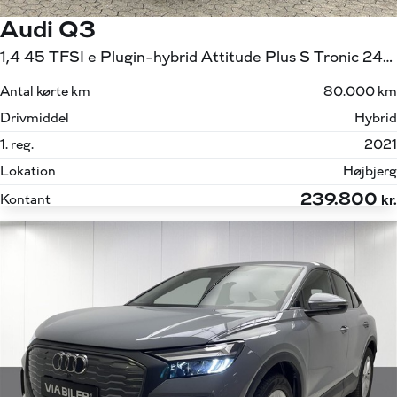
Audi Q3
1,4 45 TFSI e Plugin-hybrid Attitude Plus S Tronic 245HK 5d 6g Aut.
Antal kørte km
80.000 km
Drivmiddel
Hybrid
1. reg.
2021
Lokation
Højbjerg
239.800
Kontant
kr.