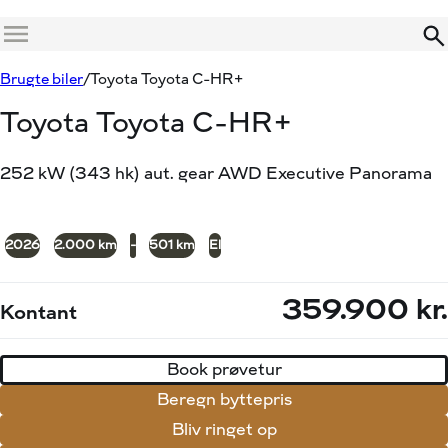
Menu
Book prøvetur
Beregn byttepris
Brugte biler
Toyota Toyota C-HR+
Toyota Toyota C-HR+
252 kW (343 hk) aut. gear AWD Executive Panorama
Oops... Failed to load content...
2026
2.000 km
-
501 km
El
359.900 kr.
Kontant
Book prøvetur
Beregn byttepris
Bliv ringet op