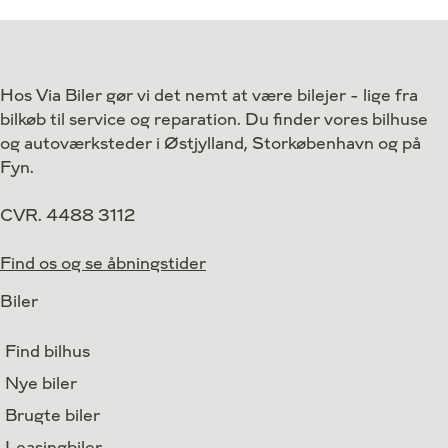
Antal kørte km
12.000 km
Antal kørte km
Drivmiddel
El
Drivmiddel
1. reg.
2026
1. reg.
Hos Via Biler gør vi det nemt at være bilejer - lige fra
Lokation
Højbjerg
Lokation
bilkøb til service og reparation. Du finder vores bilhuse
369.990
Kontant
Kontant
kr.
og autoværksteder i Østjylland, Storkøbenhavn og på
Fyn.
CVR. 4488 3112
Find os og se åbningstider
Biler
Find bilhus
Nye biler
Brugte biler
Leasingbiler