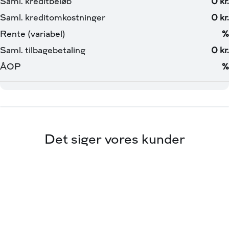
🚗 Via Biler – Toyota Valby
*Vi tager forbehold for tastefejl*
Det siger vores kunder