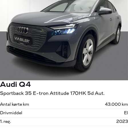
Audi Q4
Sportback 35 E-tron Attitude 170HK 5d Aut.
Antal kørte km
43.000 km
Drivmiddel
El
1. reg.
2023