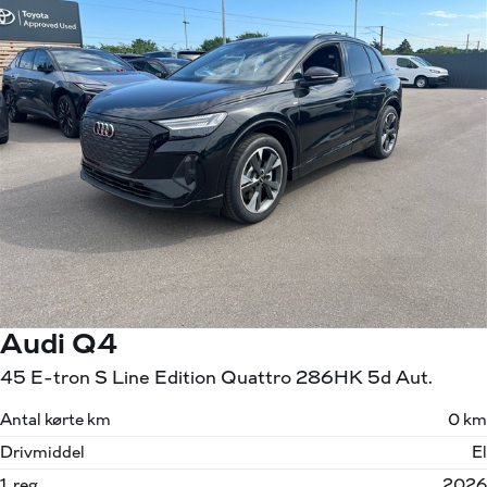
Audi Q4
45 E-tron S Line Edition Quattro 286HK 5d Aut.
Antal kørte km
0 km
Drivmiddel
El
1. reg.
2026