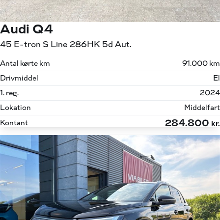
Audi Q4
45 E-tron S Line 286HK 5d Aut.
Antal kørte km
91.000 km
Drivmiddel
El
1. reg.
2024
Lokation
Middelfart
284.800
Kontant
kr.