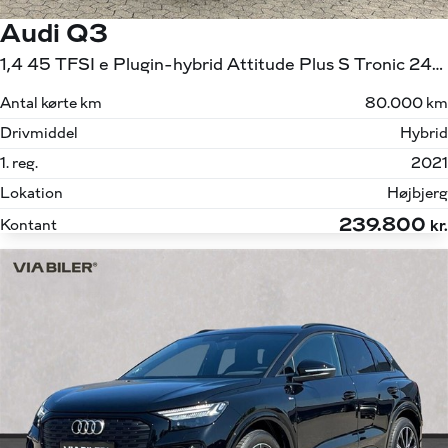
Audi Q3
1,4 45 TFSI e Plugin-hybrid Attitude Plus S Tronic 245HK 5d 6g Aut.
Antal kørte km
80.000 km
Drivmiddel
Hybrid
1. reg.
2021
Lokation
Højbjerg
239.800
Kontant
kr.