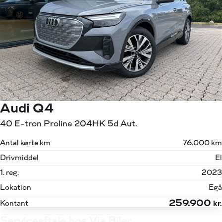
Audi Q4
40 E-tron Proline 204HK 5d Aut.
Antal kørte km
76.000 km
Drivmiddel
El
1. reg.
2023
Lokation
Egå
259.900
Kontant
kr.
Serviceaftale hos Via Biler