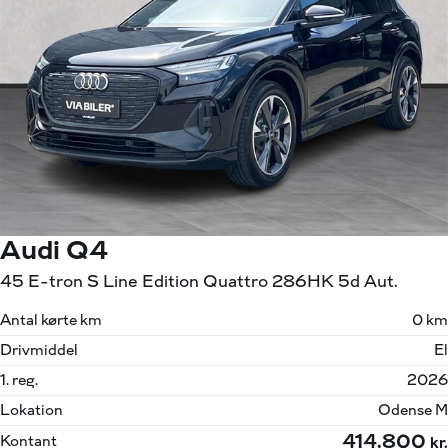
Audi Q4
45 E-tron S Line Edition Quattro 286HK 5d Aut.
Antal kørte km
0 km
Drivmiddel
El
1. reg.
2026
Lokation
Odense M
414.800
Kontant
kr.