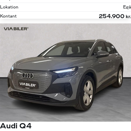
Lokation
Egå
254.900
Kontant
kr.
Audi Q4