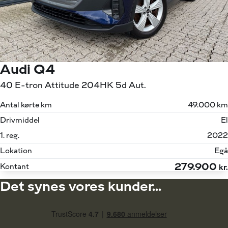
Audi Q4
40 E-tron Attitude 204HK 5d Aut.
Antal kørte km
49.000 km
Drivmiddel
El
1. reg.
2022
Lokation
Egå
279.900
Kontant
kr.
Det synes vores kunder...