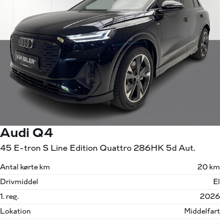
Audi Q4
45 E-tron S Line Edition Quattro 286HK 5d Aut.
Antal kørte km
20 km
Drivmiddel
El
1. reg.
2026
Lokation
Middelfart