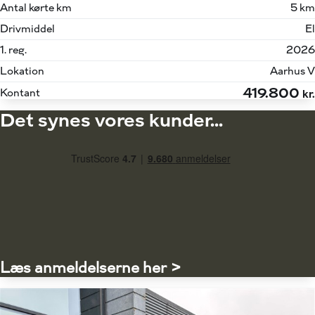
Antal kørte km
5 km
Drivmiddel
El
1. reg.
2026
Lokation
Aarhus V
419.800
Kontant
kr.
Det synes vores kunder...
Læs anmeldelserne her >