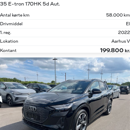
35 E-tron 170HK 5d Aut.
Antal kørte km
58.000 km
Drivmiddel
El
1. reg.
2022
Lokation
Aarhus V
199.800
Kontant
kr.