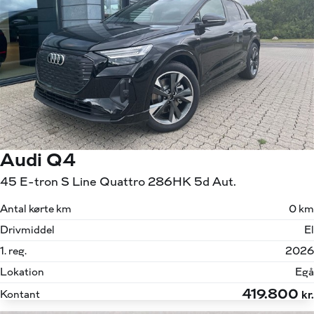
Audi Q4
45 E-tron S Line Quattro 286HK 5d Aut.
Antal kørte km
0 km
Drivmiddel
El
1. reg.
2026
Lokation
Egå
419.800
Kontant
kr.