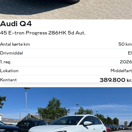
Audi Q4
45 E-tron Progress 286HK 5d Aut.
Antal kørte km
50 km
Drivmiddel
El
1. reg.
2026
Lokation
Middelfart
389.800
Kontant
kr.