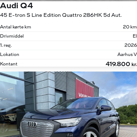
Audi Q4
45 E-tron S Line Edition Quattro 286HK 5d Aut.
Antal kørte km
20 km
Drivmiddel
El
1. reg.
2026
Lokation
Aarhus V
419.800
Kontant
kr.