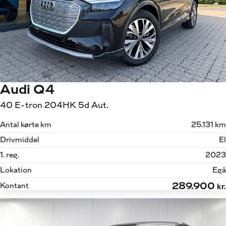
Audi Q4
40 E-tron 204HK 5d Aut.
Antal kørte km
25.131 km
Drivmiddel
El
1. reg.
2023
Lokation
Egå
289.900
Kontant
kr.