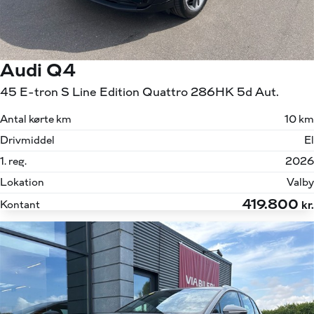
Audi Q4
45 E-tron S Line Edition Quattro 286HK 5d Aut.
Antal kørte km
10 km
Drivmiddel
El
1. reg.
2026
Lokation
Valby
419.800
Kontant
kr.