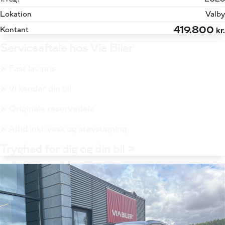
Lokation
Valby
419.800
Kontant
kr.
Serviceaftale hos Via Biler
➤ Fast lav pris
➤ Vi kender din bil
➤ Originale reservedele
➤ Altid inkl. vask og støvsugning
Tryghed for dig og din bil >