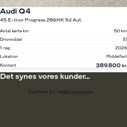
Audi Q4
45 E-tron Progress 286HK 5d Aut.
Antal kørte km
50 km
Drivmiddel
El
1. reg.
2026
Lokation
Middelfart
389.800
Kontant
kr.
Det synes vores kunder...