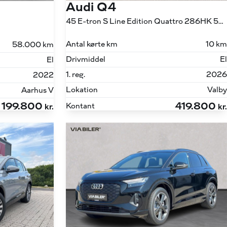
Audi Q4
45 E-tron S Line Edition Quattro 286HK 5d Aut.
Antal kørte km
10 km
58.000 km
Drivmiddel
El
El
1. reg.
2026
2022
Lokation
Valby
Aarhus V
199.800
419.800
Kontant
kr.
kr.