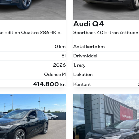
Audi Q4
45 E-tron S Line Edition Quattro 286HK 5d Aut.
0 km
Antal kørte km
El
Drivmiddel
2026
1. reg.
Odense M
Lokation
414.800
Kontant
kr.