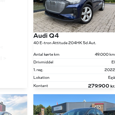
ler
Audi Q4
40 E-tron Attitude 204HK 5d Aut.
ng
Antal kørte km
49.000 km
il >
Drivmiddel
El
1. reg.
2022
Lokation
Egå
279.900
Kontant
kr.