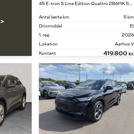
45 E-tron S Line Edition Quattro 286HK 5d Aut.
Antal kørte km
5 km
 >
Drivmiddel
El
1. reg.
2026
Lokation
Aarhus V
419.800
Kontant
kr.