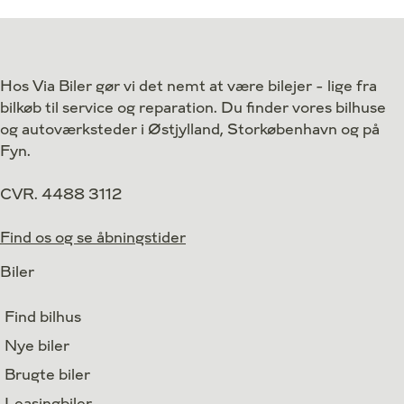
Antal kørte km
Antal kørte km
16.000 km
Drivmiddel
Drivmiddel
El
1. reg.
1. reg.
2021
Hos Via Biler gør vi det nemt at være bilejer - lige fra
Lokation
Lokation
Aarhus V
bilkøb til service og reparation. Du finder vores bilhuse
189.800
Kontant
Kontant
kr.
og autoværksteder i Østjylland, Storkøbenhavn og på
Fyn.
CVR. 4488 3112
Find os og se åbningstider
Biler
Find bilhus
Nye biler
Brugte biler
Leasingbiler