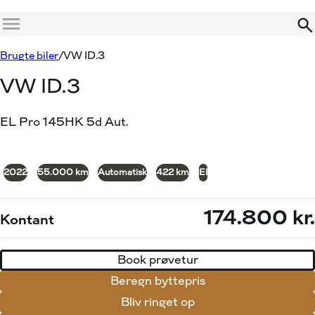
Menu
Book prøvetur
Beregn byttepris
Brugte biler
VW ID.3
VW ID.3
EL Pro 145HK 5d Aut.
+10
2022
55.000 km
Automatisk
422 km
El
174.800 kr.
Kontant
Book prøvetur
Beregn byttepris
Bliv ringet op