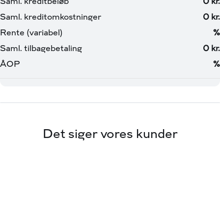
Vi tager forebehold for tastefejl
Enhedsnr: 9490061
Det siger vores kunder