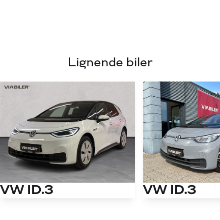
Lignende biler
VW ID.3
VW ID.3
EL Pro 145HK 5d A
EL Pure Performance 150HK 5d Aut.