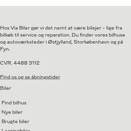
Antal kørte km
20 km
Antal kørte km
Drivmiddel
El
Drivmiddel
1. reg.
2026
1. reg.
Hos Via Biler gør vi det nemt at være bilejer - lige fra
Lokation
Valby
Lokation
bilkøb til service og reparation. Du finder vores bilhuse
444.800
Kontant
Kontant
kr.
og autoværksteder i Østjylland, Storkøbenhavn og på
Fyn.
CVR. 4488 3112
Find os og se åbningstider
Biler
Find bilhus
Nye biler
Brugte biler
Leasingbiler