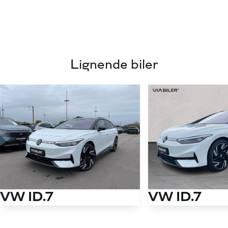
Lignende biler
VW ID.7
VW ID.7
Tourer EL Style S 286HK Stc Aut.