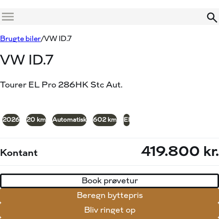
Menu
Book prøvetur
Beregn byttepris
Brugte biler
VW ID.7
VW ID.7
Tourer EL Pro 286HK Stc Aut.
+5
2026
20 km
Automatisk
602 km
El
419.800 kr.
Kontant
Book prøvetur
Beregn byttepris
Bliv ringet op