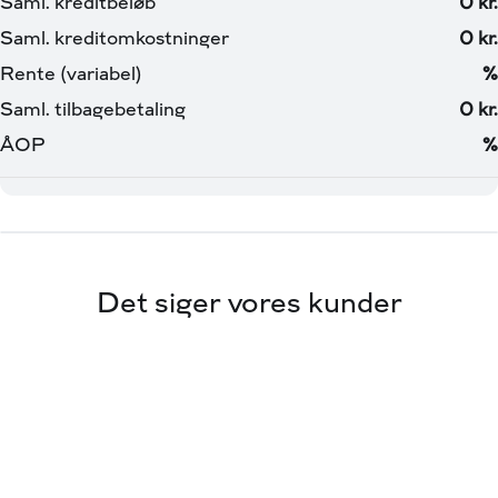
Salgsafdelingen holder åbent:
Mandag - Fredag kl. 09.00 - 17.30
Søndag kl 11.00 - 16.00
📞64 41 71 14 💻 www.viabiler.dk 📧 2210fm@viabiler.dk
📍 Mandal Alle 15, 5500 Middelfart 🚗 Via Biler – Toyota
Middelfart
Det siger vores kunder