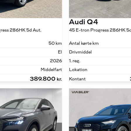
Audi Q4
gress 286HK 5d Aut.
45 E-tron Progress 286HK 5d
50 km
Antal kørte km
El
Drivmiddel
2026
1. reg.
Middelfart
Lokation
389.800
Kontant
kr.