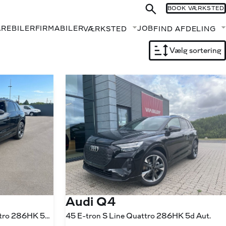
BOOK VÆRKSTED
AREBILER
FIRMABILER
JOB
VÆRKSTED
FIND AFDELING
Fold undermenu ud
Vælg sortering
Audi Q4
45 E-tron S Line Edition Quattro 286HK 5d Aut.
45 E-tron S Line Quattro 286HK 5d Aut.