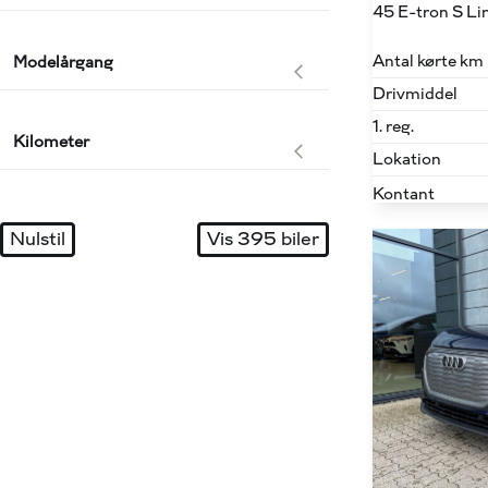
Antal kørte km
Modelårgang
Drivmiddel
1. reg.
Kilometer
Lokation
Kontant
Nulstil
Vis
395
biler