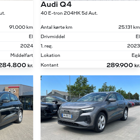
Audi Q4
ut.
40 E-tron 204HK 5d Aut.
91.000 km
Antal kørte km
25.131 km
El
Drivmiddel
El
2024
1. reg.
2023
Middelfart
Lokation
Egå
284.800
289.900
Kontant
kr.
kr.