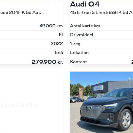
Audi Q4
itude 204HK 5d Aut.
45 E-tron S Line 286HK 5d A
49.000 km
Antal kørte km
El
Drivmiddel
2022
1. reg.
Egå
Lokation
279.900
Kontant
kr.
e hos Via Biler
bil