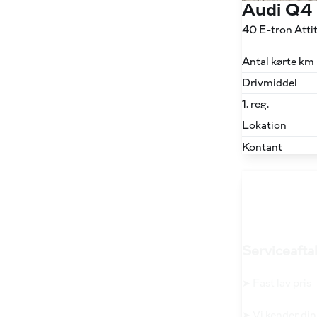
Audi Q4
40 E-tron Att
Antal kørte km
Drivmiddel
1. reg.
Lokation
Kontant
Serviceaftal
➤ Fast lav pris
➤ Vi kender din 