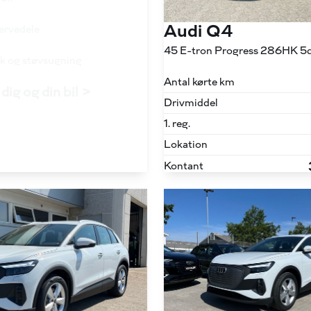
Audi Q4
servedele
45 E-tron Progress 286HK 5d
ask og støvsugning
Antal kørte km
dig og din bil >
Drivmiddel
1. reg.
Lokation
Kontant