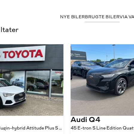
NYE BILER
BRUGTE BILER
VIA V
ltater
Audi Q4
1,4 45 TFSI e Plugin-hybrid Attitude Plus S Tronic 245HK 5d 6g Aut.