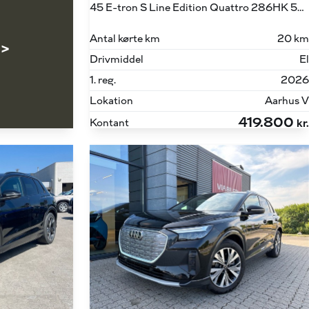
45 E-tron S Line Edition Quattro 286HK 5d Aut.
Antal kørte km
20 km
 >
Drivmiddel
El
1. reg.
2026
Lokation
Aarhus V
419.800
Kontant
kr.