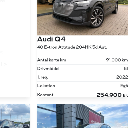
ler
Audi Q4
40 E-tron Attitude 204HK 5d Aut.
ng
Antal kørte km
91.000 km
il >
Drivmiddel
El
1. reg.
2022
Lokation
Egå
254.900
Kontant
kr.