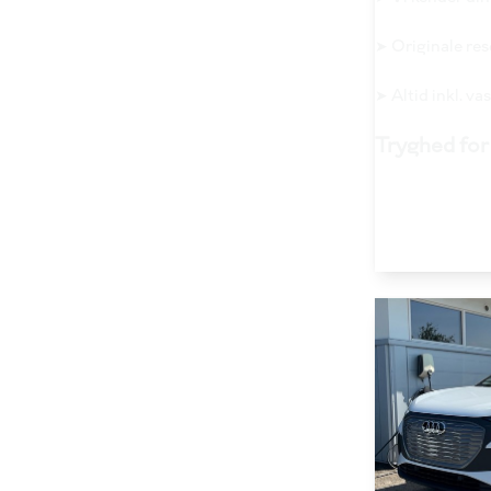
➤ Originale re
➤ Altid inkl. v
Tryghed for 