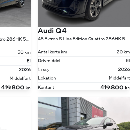
Audi Q4
45 E-tron S Line Edition Quattro 286HK 5d Aut.
45 E-tron S Line Edition Quattro 286HK 5d Aut.
Antal kørte km
20 km
50 km
Drivmiddel
El
El
1. reg.
2026
2026
Lokation
Middelfart
Middelfart
419.800
419.800
Kontant
kr.
kr.