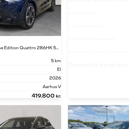
Serviceaftale hos Via Bi
➤ Fast lav pris
➤ Vi kender din bil
➤ Originale reservedele
45 E-tron S Line Edition Quattro 286HK 5d Aut.
➤ Altid inkl. vask og støvsugni
5 km
Tryghed for dig og din b
El
2026
Aarhus V
419.800
kr.