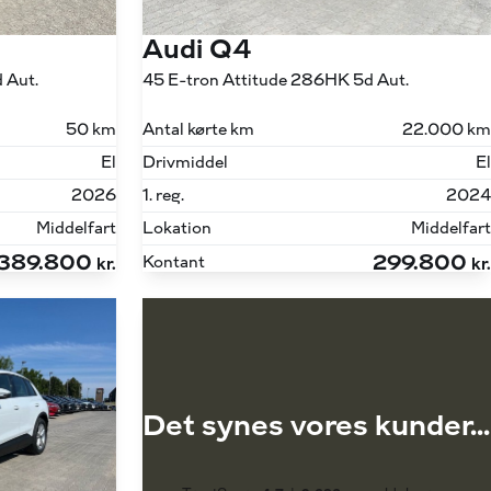
Audi Q4
 Aut.
45 E-tron Attitude 286HK 5d Aut.
50 km
Antal kørte km
22.000 km
El
Drivmiddel
El
2026
1. reg.
2024
Middelfart
Lokation
Middelfart
389.800
299.800
Kontant
kr.
kr.
Det synes vores kunder...