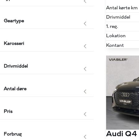
Antal kørte km
Drivmiddel
Geartype
1. reg.
Lokation
Karosseri
Kontant
Drivmiddel
Antal døre
Pris
Audi Q4
Forbrug