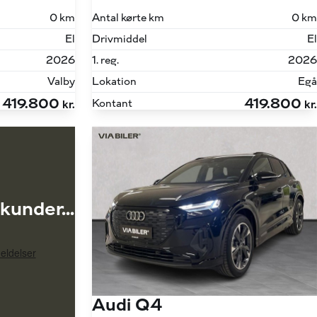
0 km
Antal kørte km
0 km
El
Drivmiddel
El
2026
1. reg.
2026
Valby
Lokation
Egå
419.800
419.800
Kontant
kr.
kr.
kunder...
Audi Q4