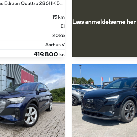
45 E-tron S Line Edition Quattro 286HK 5d Aut.
15 km
Læs anmeldelserne her
El
2026
Aarhus V
419.800
kr.