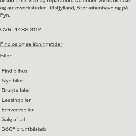
bilkøb til service og reparation. Du finder vores bilhuse
og autoværksteder i Østjylland, Storkøbenhavn og på
Fyn.
CVR. 4488 3112
Find os og se åbningstider
Biler
Find bilhus
Nye biler
Brugte biler
Leasingbiler
Erhvervsbiler
Salg af bil
360° brugtbilskøb