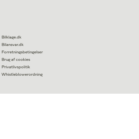
Bilklage.dk
Bilansvar.dk
Forretningsbetingelser
Brug af cookies
Privatlivspolitik
Whistleblowerordning