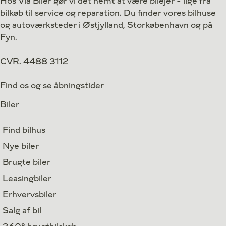
Hos Via Biler gør vi det nemt at være bilejer - lige fra
bilkøb til service og reparation. Du finder vores bilhuse
og autoværksteder i Østjylland, Storkøbenhavn og på
Fyn.
CVR. 4488 3112
Find os og se åbningstider
Biler
Find bilhus
Nye biler
Brugte biler
Leasingbiler
Erhvervsbiler
Salg af bil