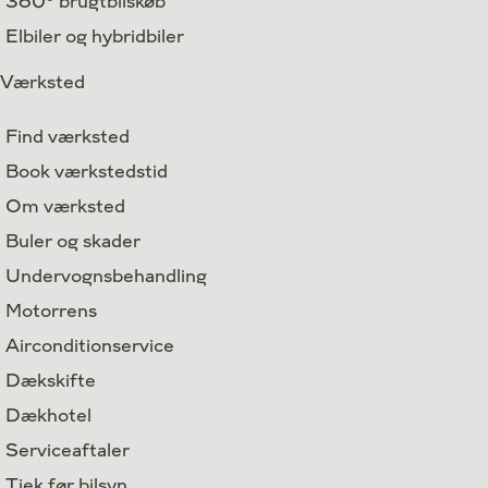
360° brugtbilskøb
Elbiler og hybridbiler
Værksted
Find værksted
Book værkstedstid
Om værksted
Buler og skader
Undervognsbehandling
Motorrens
Airconditionservice
Dækskifte
Dækhotel
Serviceaftaler
Tjek før bilsyn