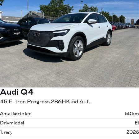
Audi Q4
45 E-tron Progress 286HK 5d Aut.
Antal kørte km
50 km
Drivmiddel
El
1. reg.
2026