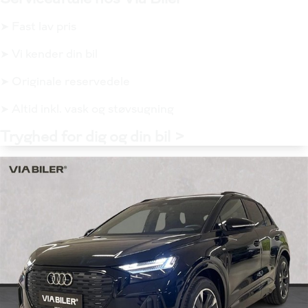
➤ Fast lav pris
➤ Vi kender din bil
➤ Originale reservedele
➤ Altid inkl. vask og støvsugning
Tryghed for dig og din bil >