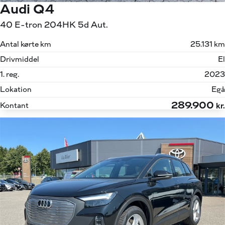
Audi Q4
40 E-tron 204HK 5d Aut.
Antal kørte km
25.131 km
Drivmiddel
El
1. reg.
2023
Lokation
Egå
289.900
Kontant
kr.