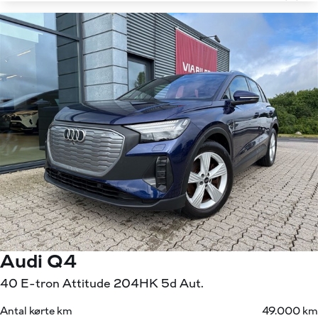
Audi Q4
40 E-tron Attitude 204HK 5d Aut.
Antal kørte km
49.000 km