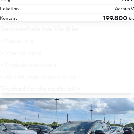
Lokation
Aarhus V
199.800
Kontant
kr.
Serviceaftale hos Via Biler
➤ Fast lav pris
➤ Vi kender din bil
➤ Originale reservedele
➤ Altid inkl. vask og støvsugning
Tryghed for dig og din bil >