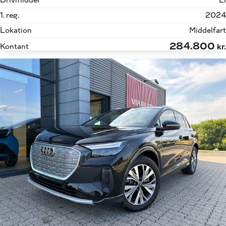
Drivmiddel
El
1. reg.
2024
Lokation
Middelfart
284.800
Kontant
kr.