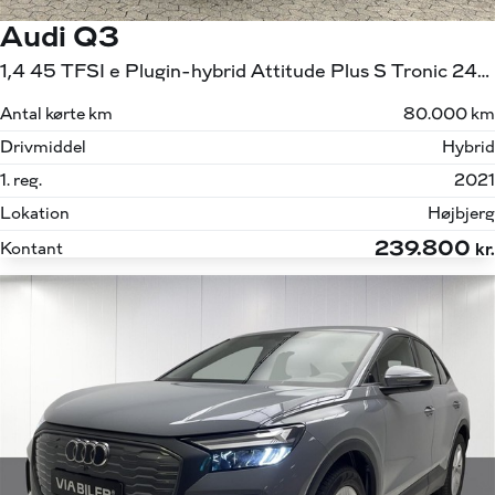
Audi Q3
1,4 45 TFSI e Plugin-hybrid Attitude Plus S Tronic 245HK 5d 6g Aut.
Antal kørte km
80.000 km
Drivmiddel
Hybrid
1. reg.
2021
Lokation
Højbjerg
239.800
Kontant
kr.