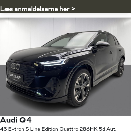
Læs anmeldelserne her >
Audi Q4
45 E-tron S Line Edition Quattro 286HK 5d Aut.