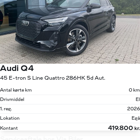
Audi Q4
45 E-tron S Line Quattro 286HK 5d Aut.
Antal kørte km
0 km
Drivmiddel
El
1. reg.
2026
Lokation
Egå
419.800
Kontant
kr.
Serviceaftale hos Via Biler