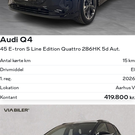
Audi Q4
45 E-tron S Line Edition Quattro 286HK 5d Aut.
Antal kørte km
15 km
Drivmiddel
El
1. reg.
2026
Lokation
Aarhus V
419.800
Kontant
kr.