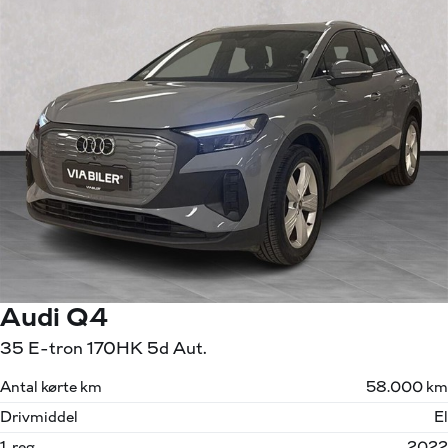
Audi Q4
35 E-tron 170HK 5d Aut.
Antal kørte km
58.000 km
Drivmiddel
El
1. reg.
2022