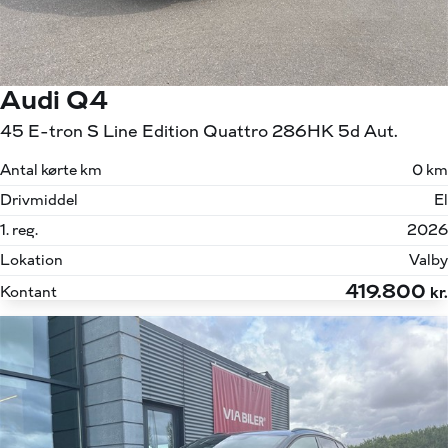
Audi Q4
45 E-tron S Line Edition Quattro 286HK 5d Aut.
Antal kørte km
0 km
Drivmiddel
El
1. reg.
2026
Lokation
Valby
419.800
Kontant
kr.