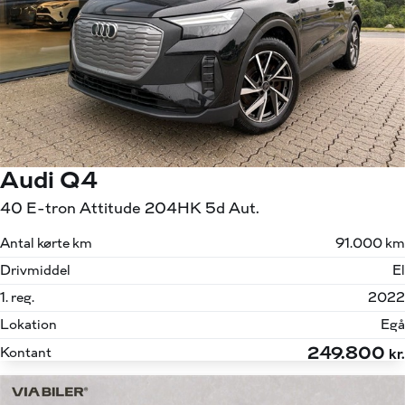
Audi Q4
40 E-tron Attitude 204HK 5d Aut.
Antal kørte km
91.000 km
Drivmiddel
El
1. reg.
2022
Lokation
Egå
249.800
Kontant
kr.