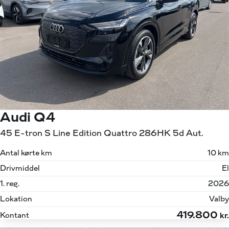
Audi Q4
45 E-tron S Line Edition Quattro 286HK 5d Aut.
Antal kørte km
10 km
Drivmiddel
El
1. reg.
2026
Lokation
Valby
419.800
Kontant
kr.