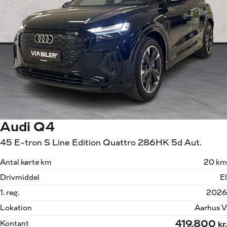
Audi Q4
45 E-tron S Line Edition Quattro 286HK 5d Aut.
Antal kørte km
20 km
Drivmiddel
El
1. reg.
2026
Lokation
Aarhus V
419.800
Kontant
kr.