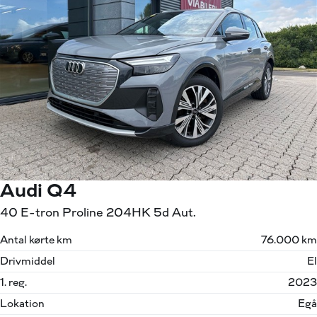
Audi Q4
40 E-tron Proline 204HK 5d Aut.
Antal kørte km
76.000 km
Drivmiddel
El
1. reg.
2023
Lokation
Egå