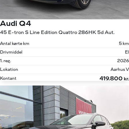
Audi Q4
45 E-tron S Line Edition Quattro 286HK 5d Aut.
Antal kørte km
5 km
Drivmiddel
El
1. reg.
2026
Lokation
Aarhus V
419.800
Kontant
kr.