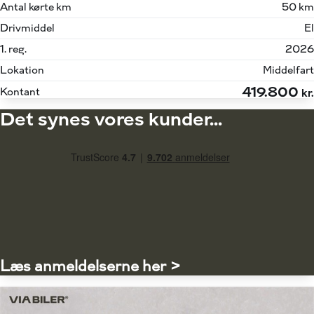
Antal kørte km
50 km
Drivmiddel
El
1. reg.
2026
Lokation
Middelfart
419.800
Kontant
kr.
Det synes vores kunder...
Læs anmeldelserne her >