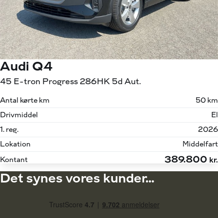
Audi Q4
45 E-tron Progress 286HK 5d Aut.
Antal kørte km
50 km
Drivmiddel
El
1. reg.
2026
Lokation
Middelfart
389.800
Kontant
kr.
Det synes vores kunder...