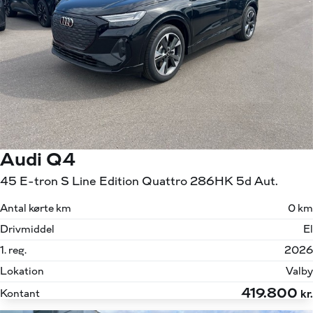
Audi Q4
45 E-tron S Line Edition Quattro 286HK 5d Aut.
Antal kørte km
0 km
Drivmiddel
El
1. reg.
2026
Lokation
Valby
419.800
Kontant
kr.