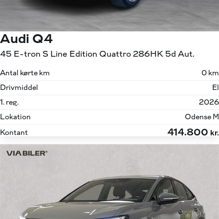
Audi Q4
45 E-tron S Line Edition Quattro 286HK 5d Aut.
Antal kørte km
0 km
Drivmiddel
El
1. reg.
2026
Lokation
Odense M
414.800
Kontant
kr.