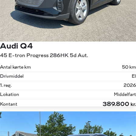
Audi Q4
45 E-tron Progress 286HK 5d Aut.
Antal kørte km
50 km
Drivmiddel
El
1. reg.
2026
Lokation
Middelfart
389.800
Kontant
kr.