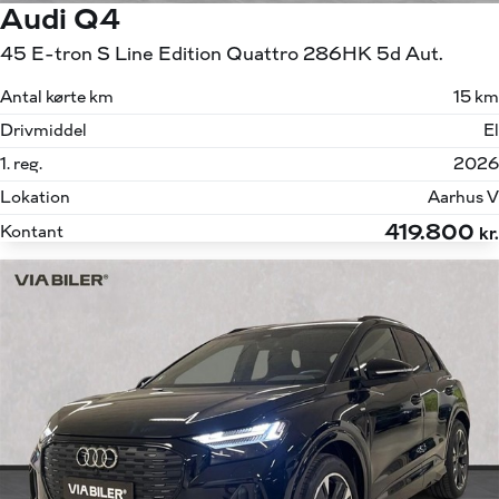
Audi Q4
45 E-tron S Line Edition Quattro 286HK 5d Aut.
Antal kørte km
15 km
Drivmiddel
El
1. reg.
2026
Lokation
Aarhus V
419.800
Kontant
kr.