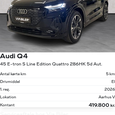
Audi Q4
45 E-tron S Line Edition Quattro 286HK 5d Aut.
Antal kørte km
5 km
Drivmiddel
El
1. reg.
2026
Lokation
Aarhus V
419.800
Kontant
kr.
Serviceaftale hos Via Biler