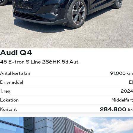
Audi Q4
45 E-tron S Line 286HK 5d Aut.
Antal kørte km
91.000 km
Drivmiddel
El
1. reg.
2024
Lokation
Middelfart
284.800
Kontant
kr.