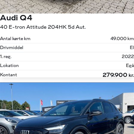
Audi Q4
40 E-tron Attitude 204HK 5d Aut.
Antal kørte km
49.000 km
Drivmiddel
El
1. reg.
2022
Lokation
Egå
279.900
Kontant
kr.