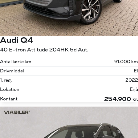
Audi Q4
40 E-tron Attitude 204HK 5d Aut.
Antal kørte km
91.000 km
Drivmiddel
El
1. reg.
2022
Lokation
Egå
254.900
Kontant
kr.