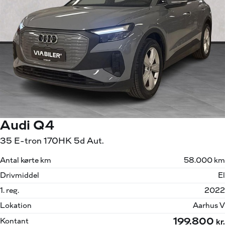
Audi Q4
35 E-tron 170HK 5d Aut.
Antal kørte km
58.000 km
Drivmiddel
El
1. reg.
2022
Lokation
Aarhus V
199.800
Kontant
kr.