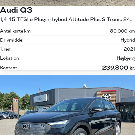
Audi Q3
1,4 45 TFSI e Plugin-hybrid Attitude Plus S Tronic 245HK 5d 6g Aut.
Antal kørte km
80.000 km
Drivmiddel
Hybrid
1. reg.
2021
Lokation
Højbjerg
239.800
Kontant
kr.