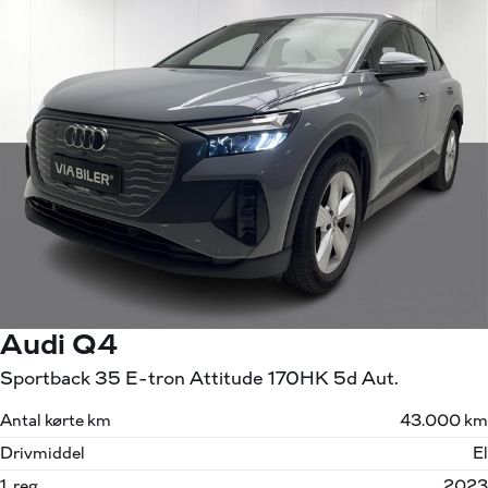
Audi Q4
Sportback 35 E-tron Attitude 170HK 5d Aut.
Antal kørte km
43.000 km
Drivmiddel
El
1. reg.
2023