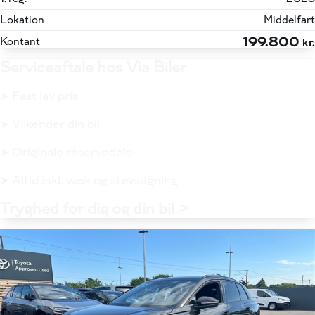
Lokation
Middelfart
199.800
Kontant
kr.
Serviceaftale hos Via Biler
➤ Fast lav pris
➤ Vi kender din bil
➤ Originale reservedele
➤ Altid inkl. vask og støvsugning
Tryghed for dig og din bil >