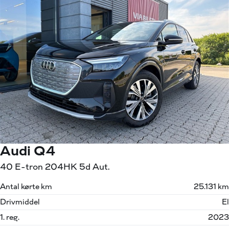
Audi Q4
40 E-tron 204HK 5d Aut.
Antal kørte km
25.131 km
Drivmiddel
El
1. reg.
2023