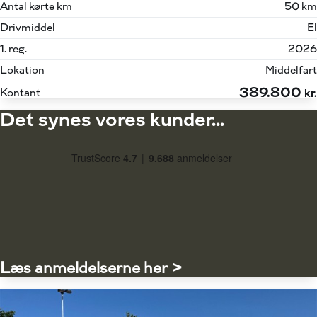
Antal kørte km
50 km
Drivmiddel
El
1. reg.
2026
Lokation
Middelfart
389.800
Kontant
kr.
Det synes vores kunder...
Læs anmeldelserne her >