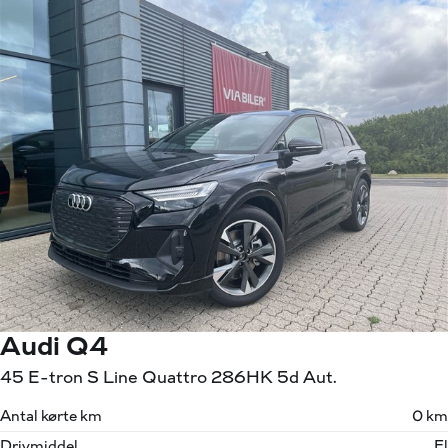
Audi Q4
45 E-tron S Line Quattro 286HK 5d Aut.
Antal kørte km
0 km
Drivmiddel
El