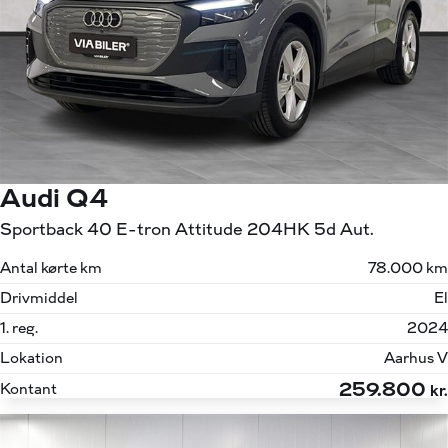
Audi Q4
Sportback 40 E-tron Attitude 204HK 5d Aut.
Antal kørte km
78.000 km
Drivmiddel
El
1. reg.
2024
Lokation
Aarhus V
259.800
Kontant
kr.