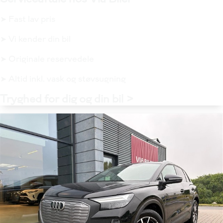
➤ Fast lav pris
➤ Vi kender din bil
➤ Originale reservedele
➤ Altid inkl. vask og støvsugning
Tryghed for dig og din bil >