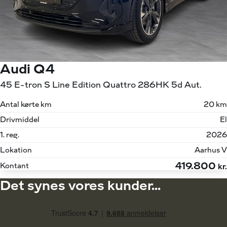
Audi Q4
45 E-tron S Line Edition Quattro 286HK 5d Aut.
Antal kørte km
20 km
Drivmiddel
El
1. reg.
2026
Lokation
Aarhus V
419.800
Kontant
kr.
Det synes vores kunder...