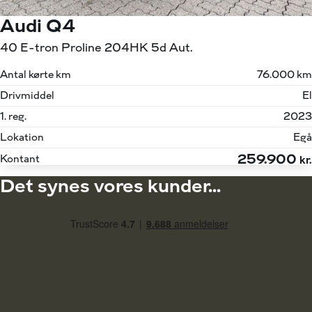
Audi Q4
40 E-tron Proline 204HK 5d Aut.
Antal kørte km
76.000 km
Drivmiddel
El
1. reg.
2023
Lokation
Egå
259.900
Kontant
kr.
Det synes vores kunder...