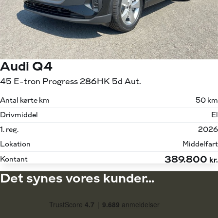
Audi Q4
45 E-tron Progress 286HK 5d Aut.
Antal kørte km
50 km
Drivmiddel
El
1. reg.
2026
Lokation
Middelfart
389.800
Kontant
kr.
Det synes vores kunder...