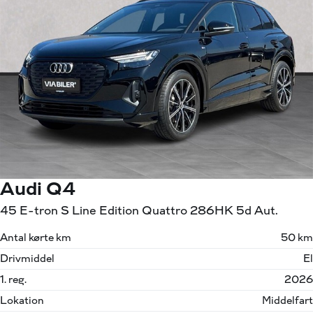
Audi Q4
45 E-tron S Line Edition Quattro 286HK 5d Aut.
Antal kørte km
50 km
Drivmiddel
El
1. reg.
2026
Lokation
Middelfart