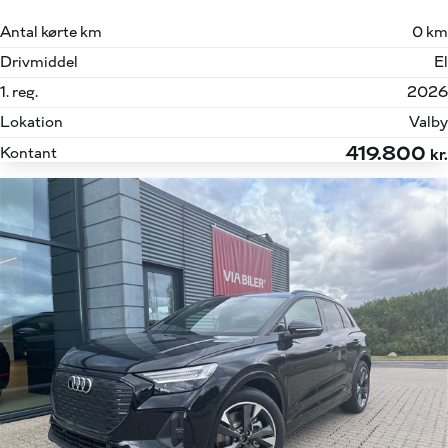
Antal kørte km
0 km
Drivmiddel
El
1. reg.
2026
Lokation
Valby
419.800
Kontant
kr.