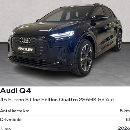
Audi Q4
45 E-tron S Line Edition Quattro 286HK 5d Aut.
Antal kørte km
5 km
Drivmiddel
El
1. reg.
2026