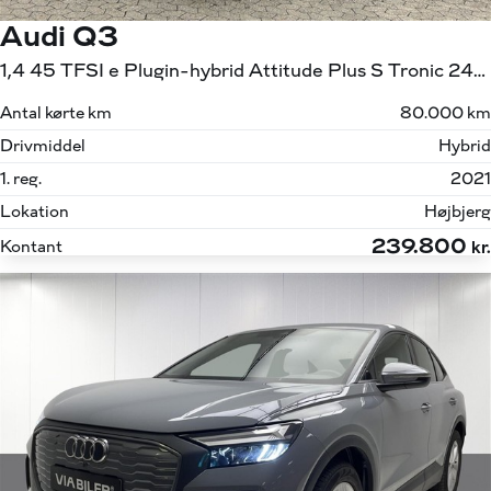
Audi Q3
1,4 45 TFSI e Plugin-hybrid Attitude Plus S Tronic 245HK 5d 6g Aut.
Antal kørte km
80.000 km
Drivmiddel
Hybrid
1. reg.
2021
Lokation
Højbjerg
239.800
Kontant
kr.