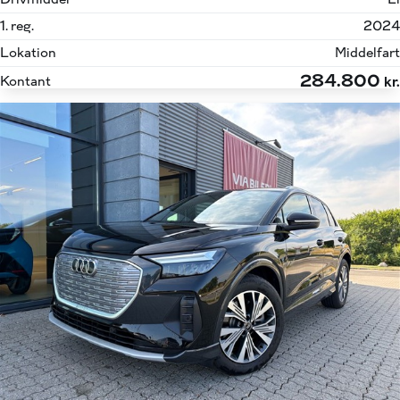
1. reg.
2024
Lokation
Middelfart
284.800
Kontant
kr.