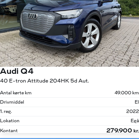
Audi Q4
40 E-tron Attitude 204HK 5d Aut.
Antal kørte km
49.000 km
Drivmiddel
El
1. reg.
2022
Lokation
Egå
279.900
Kontant
kr.