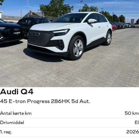
Audi Q4
45 E-tron Progress 286HK 5d Aut.
Antal kørte km
50 km
Drivmiddel
El
1. reg.
2026