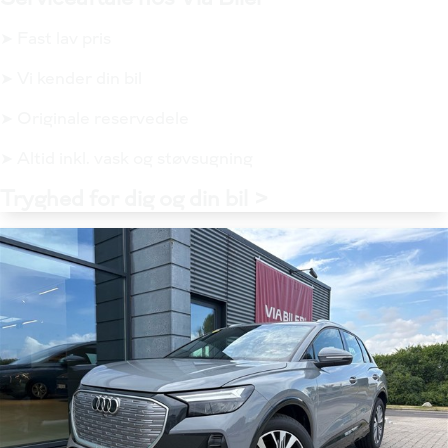
➤ Fast lav pris
➤ Vi kender din bil
➤ Originale reservedele
➤ Altid inkl. vask og støvsugning
Tryghed for dig og din bil >