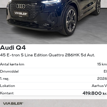
Audi Q4
45 E-tron S Line Edition Quattro 286HK 5d Aut.
Antal kørte km
15 km
Drivmiddel
El
1. reg.
2026
Lokation
Aarhus V
419.800
Kontant
kr.