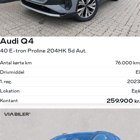
Audi Q4
40 E-tron Proline 204HK 5d Aut.
Antal kørte km
76.000 km
Drivmiddel
El
1. reg.
2023
Lokation
Egå
259.900
Kontant
kr.