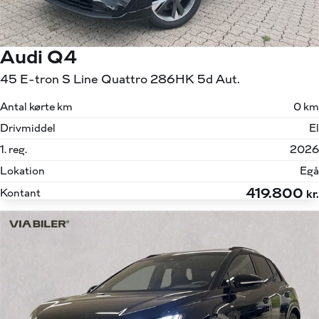
Audi Q4
45 E-tron S Line Quattro 286HK 5d Aut.
Antal kørte km
0 km
Drivmiddel
El
1. reg.
2026
Lokation
Egå
419.800
Kontant
kr.