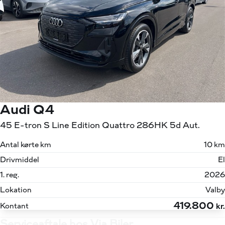
Audi Q4
45 E-tron S Line Edition Quattro 286HK 5d Aut.
Antal kørte km
10 km
Drivmiddel
El
1. reg.
2026
Lokation
Valby
419.800
Kontant
kr.
Serviceaftale hos Via Biler