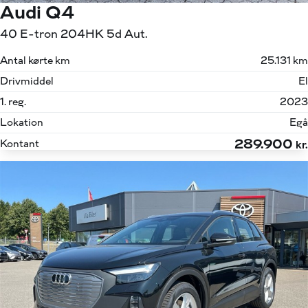
Audi Q4
40 E-tron 204HK 5d Aut.
Antal kørte km
25.131 km
Drivmiddel
El
1. reg.
2023
Lokation
Egå
289.900
Kontant
kr.