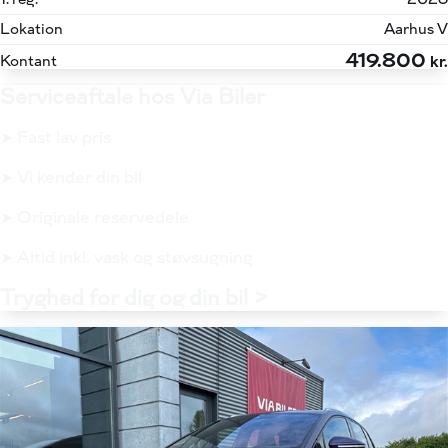
Lokation
Aarhus V
419.800
Kontant
kr.
Serviceaftale hos Via Biler
➤ Fast lav pris
➤ Vi kender din bil
➤ Originale reservedele
➤ Altid inkl. vask og støvsugning
Tryghed for dig og din bil >