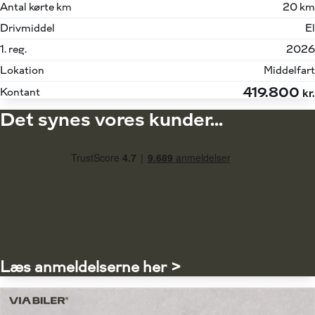
Antal kørte km
20 km
Drivmiddel
El
1. reg.
2026
Lokation
Middelfart
419.800
Kontant
kr.
Det synes vores kunder...
Læs anmeldelserne her >