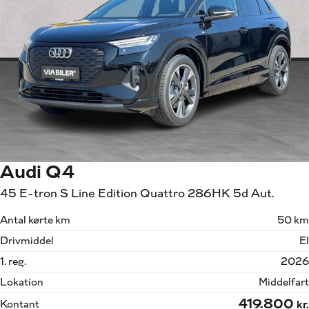
Audi Q4
45 E-tron S Line Edition Quattro 286HK 5d Aut.
Antal kørte km
50 km
Drivmiddel
El
1. reg.
2026
Lokation
Middelfart
419.800
Kontant
kr.