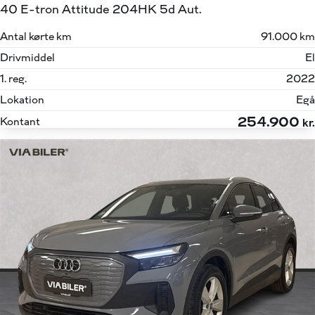
40 E-tron Attitude 204HK 5d Aut.
Antal kørte km
91.000 km
Drivmiddel
El
1. reg.
2022
Lokation
Egå
254.900
Kontant
kr.