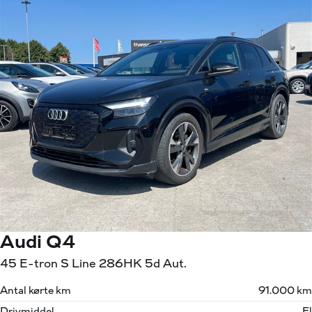
Audi Q4
45 E-tron S Line 286HK 5d Aut.
Antal kørte km
91.000 km
Drivmiddel
El