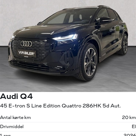
Audi Q4
45 E-tron S Line Edition Quattro 286HK 5d Aut.
Antal kørte km
20 km
Drivmiddel
El
1. reg.
2026