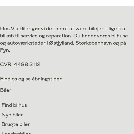
Antal kørte km
50 km
Antal kørte km
Drivmiddel
El
Drivmiddel
1. reg.
2026
1. reg.
Hos Via Biler gør vi det nemt at være bilejer - lige fra
Lokation
Valby
Lokation
bilkøb til service og reparation. Du finder vores bilhuse
319.900
Kontant
Kontant
kr.
og autoværksteder i Østjylland, Storkøbenhavn og på
Fyn.
CVR. 4488 3112
Find os og se åbningstider
Biler
Find bilhus
Nye biler
Brugte biler
Leasingbiler