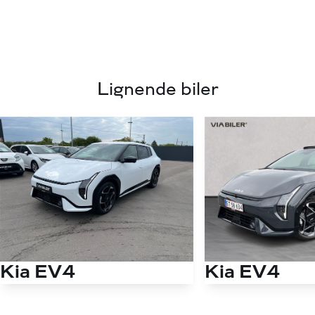
Lignende biler
Kia EV4
Kia EV4
EL Long Range GT-Line 204HK 5d Aut.