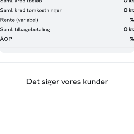
Lørdag - Søndag kl 11.00 - 16.00
📞36 19 70 00
💻 www.viabiler.dk
📧 4410fm@viabiler.dk
📍 Gammel Køgelandevej 127
🚗 Via Biler – Toyota Valby
Vi tager forebehold for tastefejl
Enhedsnr: 9489670
Det siger vores kunder