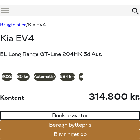
Menu
Book prøvetur
Beregn byttepris
Brugte biler
Kia EV4
Kia EV4
EL Long Range GT-Line 204HK 5d Aut.
+19
2026
80 km
Automatisk
584 km
El
314.800 kr.
Kontant
Book prøvetur
Beregn byttepris
Bliv ringet op