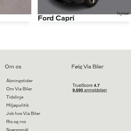
Nyhed
Ford Capri
EL UR Select 286HK 5d Aut.
15.000 km
Antal kørte km
7.000 km
El
Drivmiddel
El
2025
1. reg.
2025
Valby
Lokation
Aarhus V
Om os
Følg Via Biler
324.800
319.500
Kontant
kr.
kr.
Åbningstider
Om Via Biler
Tidslinje
Miljøpolitik
Job hos Via Biler
Ris og ros
Spørgsmål