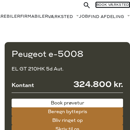
BOOK VÆRKSTED
AREBILER
FIRMABILER
JOB
VÆRKSTED
FIND AFDELING
Fold undermenu ud
Book prøvetur
Beregn byttepris
Peugeot e-5008
EL GT 210HK 5d Aut.
324.800 kr.
Kontant
Book prøvetur
Beregn byttepris
Bliv ringet op
Skriv til os