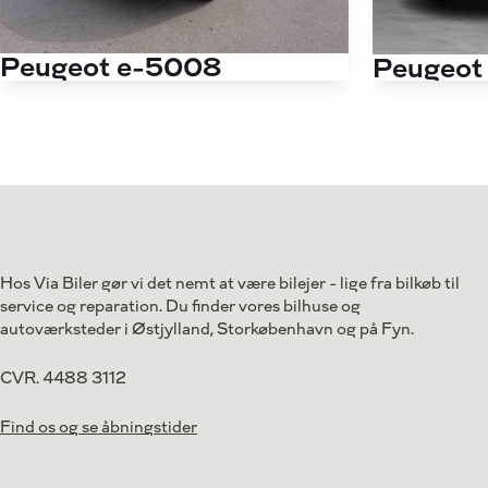
Peugeot e-5008
Peugeot
EL GT 210HK 5d Aut.
EL GT 210HK 5
Antal kørte km
12.000 km
Antal kørte km
Drivmiddel
El
Drivmiddel
1. reg.
2025
1. reg.
Lokation
Valby
Lokation
324.800
Kontant
Kontant
kr.
Hos Via Biler gør vi det nemt at være bilejer - lige fra bilkøb til
service og reparation. Du finder vores bilhuse og
autoværksteder i Østjylland, Storkøbenhavn og på Fyn.
CVR. 4488 3112
Find os og se åbningstider