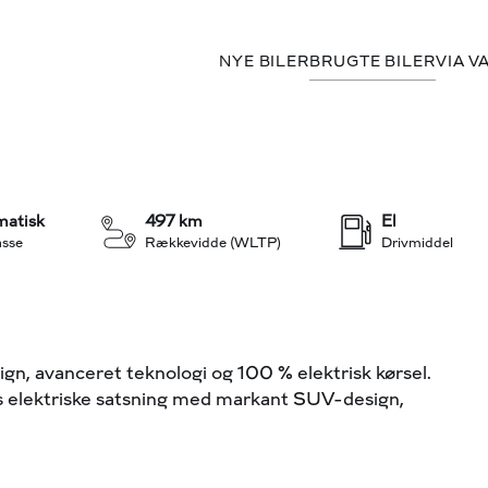
NYE BILER
BRUGTE BILER
VIA V
+21
atisk
497 km
El
sse
Rækkevidde (WLTP)
Drivmiddel
vanceret teknologi og 100 % elektrisk kørsel.
 elektriske satsning med markant SUV-design,