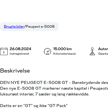
Peugeot e-5008
324.800 kr.
EL GT 210HK 5d Aut.
KONTANT
Brugte biler
Peugeot e-5008
26.08.2024
15.000 km
Autom
Indregistreret
Kilometerstand
Gearka
Beskrivelse
DEN NYE PEUGEOT E-5008 GT – Banebrydende design, a
Den nye E-5008 GT markerer næste kapitel i Peugeots
luksuriøst interiør, 7 sæder og lang rækkevidde.
Dette er en "GT" og ikke "GT Pack"