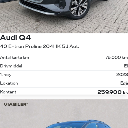
Audi Q4
40 E-tron Proline 204HK 5d Aut.
Antal kørte km
76.000 km
Drivmiddel
El
1. reg.
2023
Lokation
Egå
259.900
Kontant
kr.