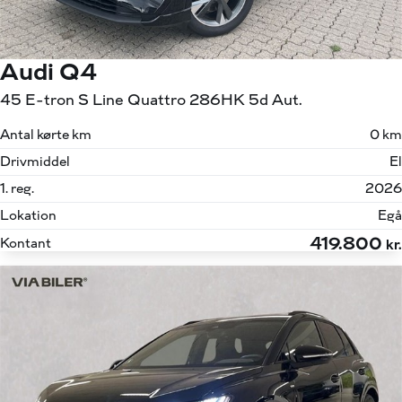
Audi Q4
45 E-tron S Line Quattro 286HK 5d Aut.
Antal kørte km
0 km
Drivmiddel
El
1. reg.
2026
Lokation
Egå
419.800
Kontant
kr.