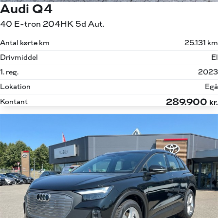
Audi Q4
40 E-tron 204HK 5d Aut.
Antal kørte km
25.131 km
Drivmiddel
El
1. reg.
2023
Lokation
Egå
289.900
Kontant
kr.