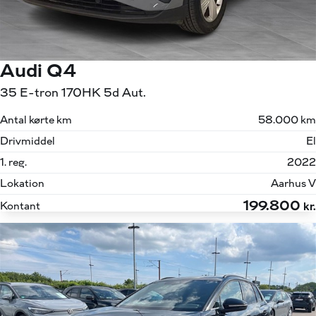
Audi Q4
35 E-tron 170HK 5d Aut.
Antal kørte km
58.000 km
Drivmiddel
El
1. reg.
2022
Lokation
Aarhus V
199.800
Kontant
kr.