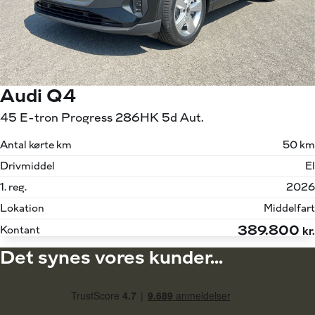
Audi Q4
45 E-tron Progress 286HK 5d Aut.
Antal kørte km
50 km
Drivmiddel
El
1. reg.
2026
Lokation
Middelfart
389.800
Kontant
kr.
Det synes vores kunder...