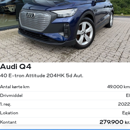
Audi Q4
40 E-tron Attitude 204HK 5d Aut.
Antal kørte km
49.000 km
Drivmiddel
El
1. reg.
2022
Lokation
Egå
279.900
Kontant
kr.