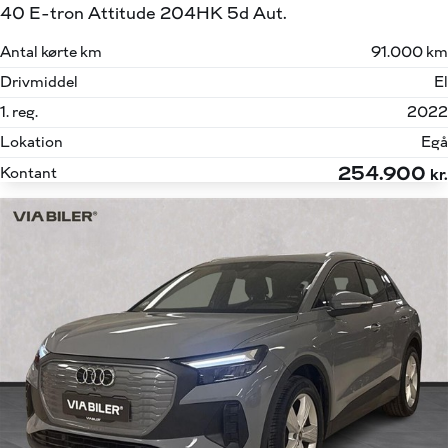
40 E-tron Attitude 204HK 5d Aut.
Antal kørte km
91.000 km
Drivmiddel
El
1. reg.
2022
Lokation
Egå
254.900
Kontant
kr.