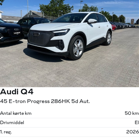
Audi Q4
45 E-tron Progress 286HK 5d Aut.
Antal kørte km
50 km
Drivmiddel
El
1. reg.
2026