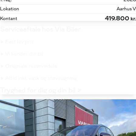
Lokation
Aarhus V
419.800
Kontant
kr.
Serviceaftale hos Via Biler
➤ Fast lav pris
➤ Vi kender din bil
➤ Originale reservedele
➤ Altid inkl. vask og støvsugning
Tryghed for dig og din bil >