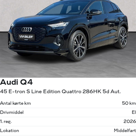
Audi Q4
45 E-tron S Line Edition Quattro 286HK 5d Aut.
Antal kørte km
50 km
Drivmiddel
El
1. reg.
2026
Lokation
Middelfart