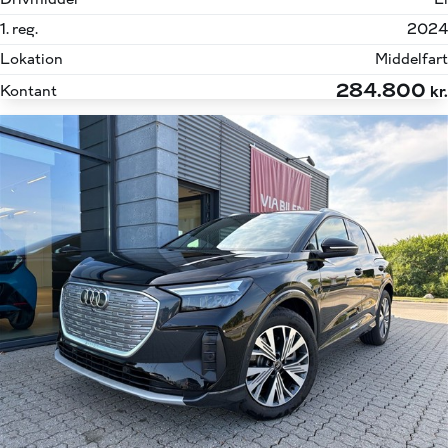
1. reg.
2024
Lokation
Middelfart
284.800
Kontant
kr.