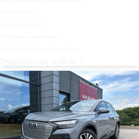
➤ Fast lav pris
➤ Vi kender din bil
➤ Originale reservedele
➤ Altid inkl. vask og støvsugning
Tryghed for dig og din bil >