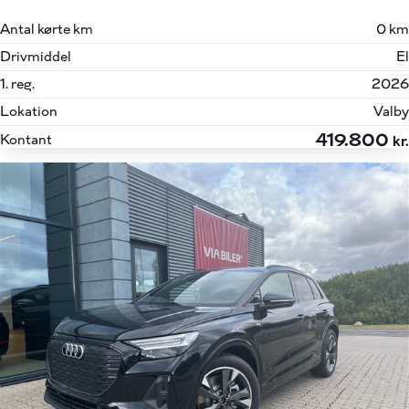
Antal kørte km
0 km
Drivmiddel
El
1. reg.
2026
Lokation
Valby
419.800
Kontant
kr.