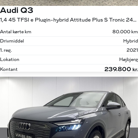
Audi Q3
1,4 45 TFSI e Plugin-hybrid Attitude Plus S Tronic 245HK 5d 6g Aut.
Antal kørte km
80.000 km
Drivmiddel
Hybrid
1. reg.
2021
Lokation
Højbjerg
239.800
Kontant
kr.