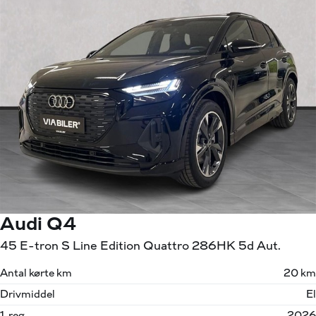
Audi Q4
45 E-tron S Line Edition Quattro 286HK 5d Aut.
Antal kørte km
20 km
Drivmiddel
El
1. reg.
2026