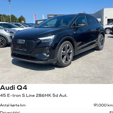
Audi Q4
45 E-tron S Line 286HK 5d Aut.
Antal kørte km
91.000 km
Drivmiddel
El