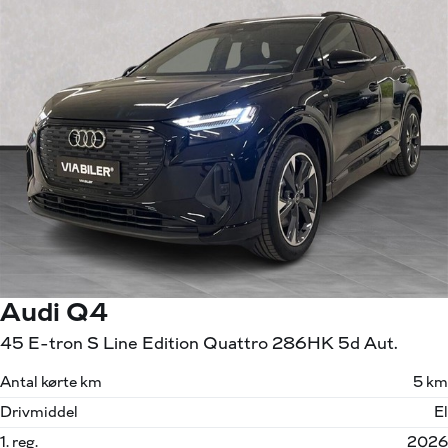
Audi Q4
45 E-tron S Line Edition Quattro 286HK 5d Aut.
Antal kørte km
5 km
Drivmiddel
El
1. reg.
2026