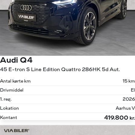
Audi Q4
45 E-tron S Line Edition Quattro 286HK 5d Aut.
Antal kørte km
15 km
Drivmiddel
El
1. reg.
2026
Lokation
Aarhus V
419.800
Kontant
kr.