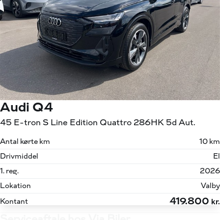
Audi Q4
45 E-tron S Line Edition Quattro 286HK 5d Aut.
Antal kørte km
10 km
Drivmiddel
El
1. reg.
2026
Lokation
Valby
419.800
Kontant
kr.
Serviceaftale hos Via Biler