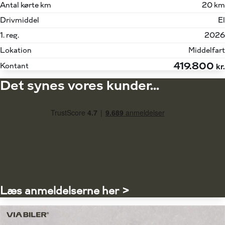
Antal kørte km
20 km
Drivmiddel
El
1. reg.
2026
Lokation
Middelfart
419.800
Kontant
kr.
Det synes vores kunder...
Læs anmeldelserne her >