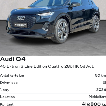
Audi Q4
45 E-tron S Line Edition Quattro 286HK 5d Aut.
Antal kørte km
50 km
Drivmiddel
El
1. reg.
2026
Lokation
Middelfart
419.800
Kontant
kr.