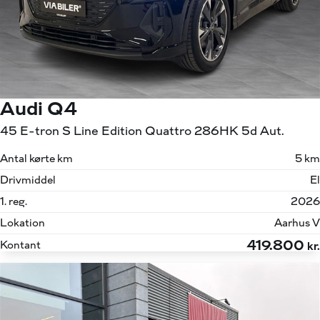
Audi Q4
45 E-tron S Line Edition Quattro 286HK 5d Aut.
Antal kørte km
5 km
Drivmiddel
El
1. reg.
2026
Lokation
Aarhus V
419.800
Kontant
kr.