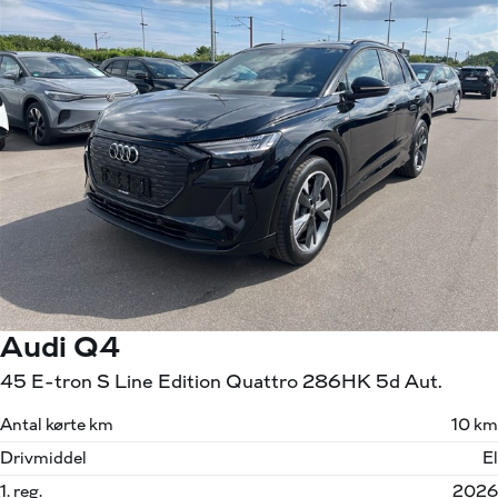
Audi Q4
45 E-tron S Line Edition Quattro 286HK 5d Aut.
Antal kørte km
10 km
Drivmiddel
El
1. reg.
2026