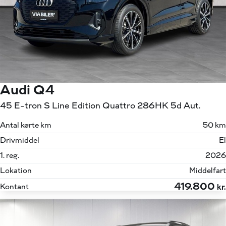
Audi Q4
45 E-tron S Line Edition Quattro 286HK 5d Aut.
Antal kørte km
50 km
Drivmiddel
El
1. reg.
2026
Lokation
Middelfart
419.800
Kontant
kr.