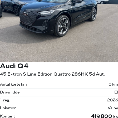
Audi Q4
45 E-tron S Line Edition Quattro 286HK 5d Aut.
Antal kørte km
0 km
Drivmiddel
El
1. reg.
2026
Lokation
Valby
419.800
Kontant
kr.