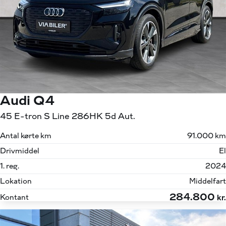
Audi Q4
45 E-tron S Line 286HK 5d Aut.
Antal kørte km
91.000 km
Drivmiddel
El
1. reg.
2024
Lokation
Middelfart
284.800
Kontant
kr.