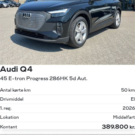
Audi Q4
45 E-tron Progress 286HK 5d Aut.
Antal kørte km
50 km
Drivmiddel
El
1. reg.
2026
Lokation
Middelfart
389.800
Kontant
kr.