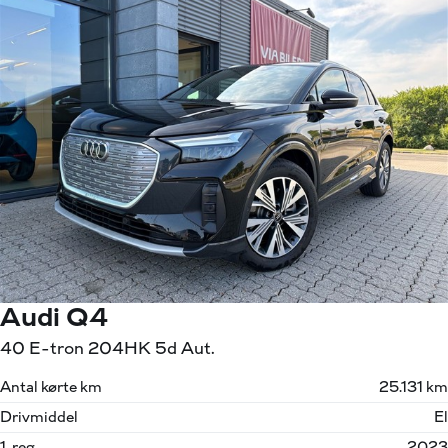
Audi Q4
40 E-tron 204HK 5d Aut.
Antal kørte km
25.131 km
Drivmiddel
El
1. reg.
2023