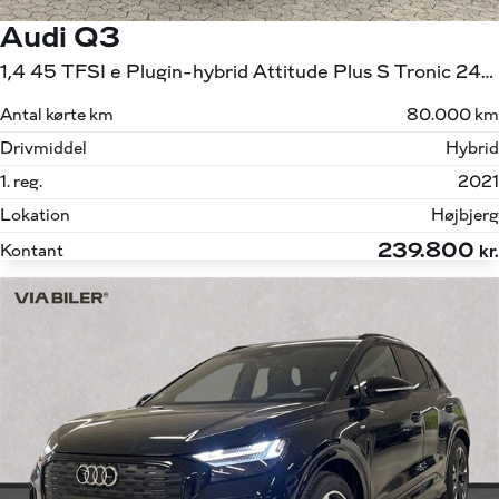
Audi Q3
1,4 45 TFSI e Plugin-hybrid Attitude Plus S Tronic 245HK 5d 6g Aut.
Antal kørte km
80.000 km
Drivmiddel
Hybrid
1. reg.
2021
Lokation
Højbjerg
239.800
Kontant
kr.