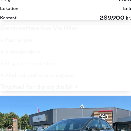
Lokation
Egå
289.900
Kontant
kr.
Serviceaftale hos Via Biler
➤ Fast lav pris
➤ Vi kender din bil
➤ Originale reservedele
➤ Altid inkl. vask og støvsugning
Tryghed for dig og din bil >