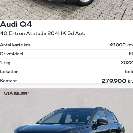
Audi Q4
40 E-tron Attitude 204HK 5d Aut.
Antal kørte km
49.000 km
Drivmiddel
El
1. reg.
2022
Lokation
Egå
279.900
Kontant
kr.