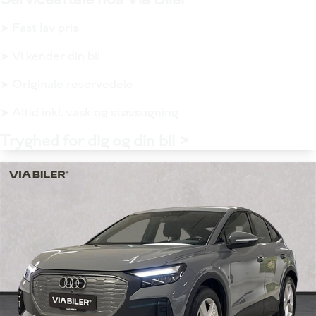
➤ Fast lav pris
➤ Vi kender din bil
➤ Originale reservedele
➤ Altid inkl. vask og støvsugning
Tryghed for dig og din bil >