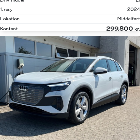
Drivmiddel
El
1. reg.
2024
Lokation
Middelfart
299.800
Kontant
kr.