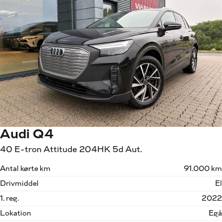
Audi Q4
40 E-tron Attitude 204HK 5d Aut.
Antal kørte km
91.000 km
Drivmiddel
El
1. reg.
2022
Lokation
Egå