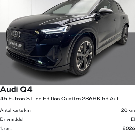
Audi Q4
45 E-tron S Line Edition Quattro 286HK 5d Aut.
Antal kørte km
20 km
Drivmiddel
El
1. reg.
2026