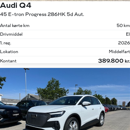
Audi Q4
45 E-tron Progress 286HK 5d Aut.
Antal kørte km
50 km
Drivmiddel
El
1. reg.
2026
Lokation
Middelfart
389.800
Kontant
kr.