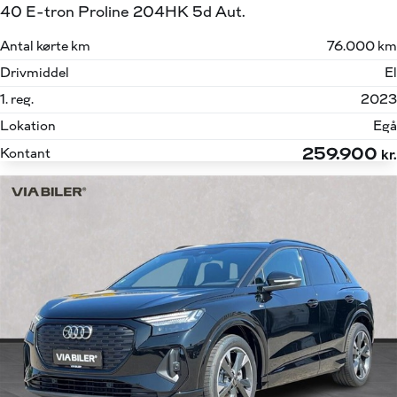
40 E-tron Proline 204HK 5d Aut.
Antal kørte km
76.000 km
Drivmiddel
El
1. reg.
2023
Lokation
Egå
259.900
Kontant
kr.