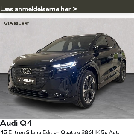
Læs anmeldelserne her >
Audi Q4
45 E-tron S Line Edition Quattro 286HK 5d Aut.