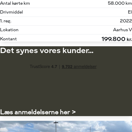
Antal kørte km
58.000 km
Drivmiddel
El
1. reg.
2022
Lokation
Aarhus V
199.800
Kontant
kr.
Det synes vores kunder...
Læs anmeldelserne her >