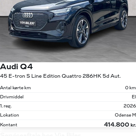
Audi Q4
45 E-tron S Line Edition Quattro 286HK 5d Aut.
Antal kørte km
0 km
Drivmiddel
El
1. reg.
2026
Lokation
Odense M
414.800
Kontant
kr.
Serviceaftale hos Via Biler