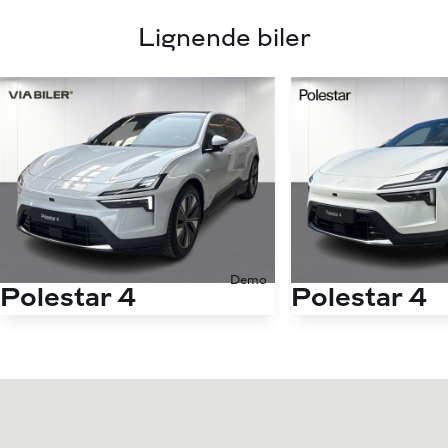
Lignende biler
Demo
Polestar 4
Polestar 4
EL LRSM Prime 272HK 5d Aut.
Antal kørte km
12.000 km
Antal kørte km
Drivmiddel
El
Drivmiddel
1. reg.
2026
1. reg.