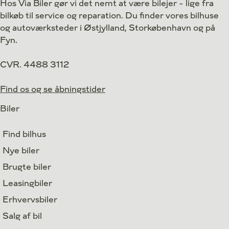
Hos Via Biler gør vi det nemt at være bilejer - lige fra
Lokation
Vallensbæk
Lokation
bilkøb til service og reparation. Du finder vores bilhuse
419.900
Kontant
Kontant
kr.
og autoværksteder i Østjylland, Storkøbenhavn og på
Fyn.
CVR. 4488 3112
Find os og se åbningstider
Biler
Find bilhus
Nye biler
Brugte biler
Leasingbiler
Erhvervsbiler
Salg af bil