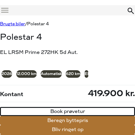
Demo
Menu
Book prøvetur
Beregn byttepris
Brugte biler
Polestar 4
Polestar 4
EL LRSM Prime 272HK 5d Aut.
+21
2026
12.000 km
Automatisk
620 km
El
419.900 kr.
Kontant
Book prøvetur
Beregn byttepris
Bliv ringet op