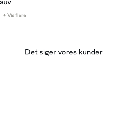
1500 kg
SUV
Tilkoblingsvægt uden bremser
+ Vis flere
750 kg
Det siger vores kunder