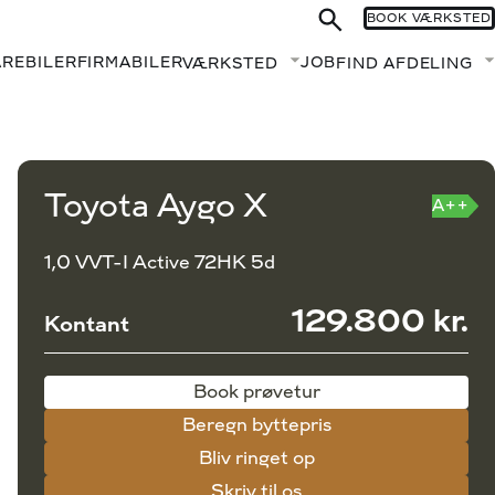
BOOK VÆRKSTED
AREBILER
FIRMABILER
JOB
VÆRKSTED
FIND AFDELING
Fold undermenu ud
Book prøvetur
Beregn byttepris
Toyota Aygo X
A++
1,0 VVT-I Active 72HK 5d
129.800 kr.
Kontant
Book prøvetur
Beregn byttepris
Bliv ringet op
Skriv til os