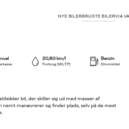
NYE BILER
BRUGTE BILER
VIA V
+22
nuel
20,80 km/l
Benzin
arkasse
Forbrug (WLTP)
Drivmiddel
kker bil, der skiller sig ud med masser af
den nemt manøvrerer og finder plads, selv på de mest
e.