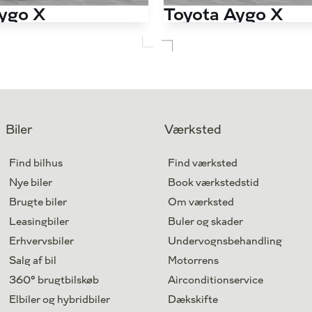
ygo X
Toyota Aygo X
e 72HK 5d
1,0 VVT-I Active 72HK 5d
37.000 km
Antal kørte km
Benzin
Drivmiddel
2023
1. reg.
Aarhus V
Lokation
Biler
Værksted
134.800
Kontant
kr.
Find bilhus
Find værksted
Nye biler
Book værkstedstid
Brugte biler
Om værksted
Leasingbiler
Buler og skader
Erhvervsbiler
Undervognsbehandling
Salg af bil
Motorrens
360° brugtbilskøb
Airconditionservice
Elbiler og hybridbiler
Dækskifte