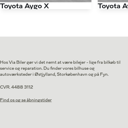
Toyota Aygo X
Toyota A
1,0 VVT-I Active 72HK 5d
1,0 VVT-I Puls
Antal kørte km
26.000 km
Antal kørte km
Drivmiddel
Benzin
Drivmiddel
1. reg.
2023
1. reg.
Lokation
Brøndby
Lokation
129.800
Kontant
Kontant
kr.
Hos Via Biler gør vi det nemt at være bilejer - lige fra bilkøb til
1.837
service og reparation. Du finder vores bilhuse og
Finansiering
kr.
autoværksteder i Østjylland, Storkøbenhavn og på Fyn.
CVR. 4488 3112
Find os og se åbningstider