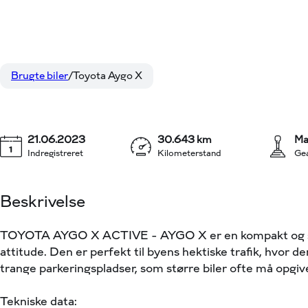
Toyota Aygo X
129.800 kr.
1,0 VVT-I Active 72HK 5d
KONTANT
Brugte biler
Toyota Aygo X
21.06.2023
30.643 km
Ma
Indregistreret
Kilometerstand
Ge
Beskrivelse
TOYOTA AYGO X ACTIVE - AYGO X er en kompakt og stilsi
attitude. Den er perfekt til byens hektiske trafik, hvor 
trange parkeringspladser, som større biler ofte må opgiv
Tekniske data: