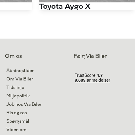
Toyota Aygo X
1,0 VVT-I Active 72HK 5d
42.000 km
Antal kørte km
73.000 km
Benzin
Drivmiddel
Benzin
2023
1. reg.
2022
Odense M
Lokation
Kastrup
Om os
Følg Via Biler
124.800
109.900
Kontant
kr.
kr.
Åbningstider
Om Via Biler
Tidslinje
Miljøpolitik
Job hos Via Biler
Ris og ros
Spørgsmål
Viden om