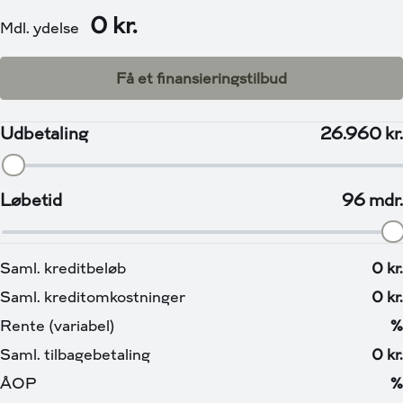
alt vigtig information, Touchskræm med indbygget
navigation, Apple Carplay & Android Auto, LED kørelys
for- og Baglygter, bakkamera m. Parkeringssensor
bagved, 17” Originale Alufælge, 1 Zonet klimaanlæg,
Bluetooth, DAB radio, Digital instrumentering, El-
håndbremse, Elruder for, El-spejle, Fartbegrænser,
Fartpilot adaptiv, Fjernbetjent centrallås, Håndfri
telefon, Klimaanlæg, Kørecomputer, Læderrat,
Multifunktionsrat, Musikstreaming via bluetooth,
Nøglefri start, Sædevarme for, USB-C stik, Tonede
ruder, Bagagerumsdækken, Justerbart rat, Kopholder,
Splitbagsæde, ABS, Airbag, Antispin, Automatisk
nødbremsesystem, Dæktrykssensor, ESP, Isofix,
Lyssensor, Selealarm, Startspærre, Service ok,
Vi har et af Danmarks største udvalg af brugte elbiler til
nogle af markedets mest attraktive priser. Som kunde i
Via Biler er du i trygge hænder, vi vejleder dig i alt fra køb