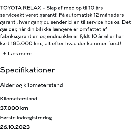
TOYOTA RELAX - Slap af med op til 10 års
serviceaktiveret garanti! Få automatisk 12 måneders
garanti, hver gang du sender bilen til service hos os. Det
gælder, når din bil ikke længere er omfattet af
fabriksgarantien og endnu ikke er fyldt 10 år eller har
kørt 185.000 km., alt efter hvad der kommer først!
+ Læs mere
Vi finder altid en fleksibel finansieringsløsning, der
passer jer, med og uden udbetaling - Toyota Aygo er en
Specifikationer
ikonisk bybil som forsat giver dig mange muligheder.
Alder og kilometerstand
Motor og ydelse
Rummelighed og mål
Økonomi
Tekniske oplysninger:
Model: Aygo X Pulse
Kilometerstand
0-100 km/t
Køreklar vægt
Brændstofforbrug (WLTP)
Motor: 72 Hk
Gearkasse: Manuel gear
37.000 km
15,60 sek.
1032 kg
20,80 km/l
Forbrug: 20,8 (WLTP*)
Første indregistrering
Tophastighed
Totalvægt
Grøn ejerafgift (årlig)
Ejerafgift: 690 kr halvårligt
26.10.2023
158 km/t
1360 kg
1400