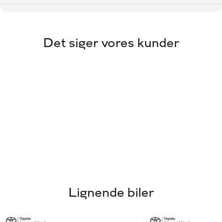
af bil og tilbehør, til valg af lade løsning, forsikring og
finansiering, og altid på nogle af markeds bedste vilkår.
⭐️ Mulighed for levering i hele DK ⭐️
Det siger vores kunder
Salgsafdelingens åbningstider:
Mandag – Fredag kl. 09.00-17.30
Lørdag og søndag kl. 11.00-16.00
Hos Via Biler har du altid mulighed for:
💳 Attraktive finansieringsmuligheder både med og
uden udbetaling!
💼 Skarpe forsikringstilbud
🔄 Vi byder på alle biler – Uanset alder, kilometer og
mærke
☕ Vi har altid kaffe på kanden og tid til en uforpligtende
Lignende biler
snak
Kontakt eller besøg os her: