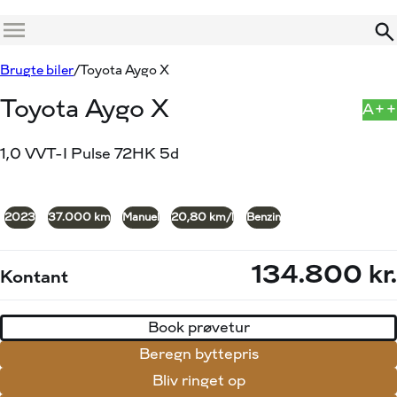
Menu
Book prøvetur
Beregn byttepris
Brugte biler
Toyota Aygo X
Toyota Aygo X
A++
1,0 VVT-I Pulse 72HK 5d
+35
2023
37.000 km
Manuel
20,80 km/l
Benzin
134.800 kr.
Kontant
Book prøvetur
Beregn byttepris
Bliv ringet op