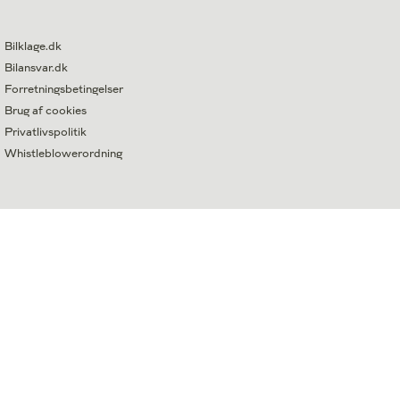
Bilklage.dk
Bilansvar.dk
Forretningsbetingelser
Brug af cookies
Privatlivspolitik
Whistleblowerordning