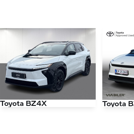
Toyota BZ4X
Toyota 
EL Executive Panorama 224HK 5d Aut.
EL Executive 
Antal kørte km
12.000 km
Antal kørte km