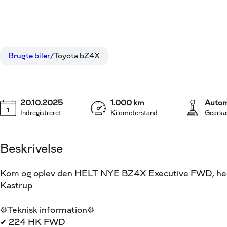
Toyota bZ4X
339.900 kr.
EL Executive 224HK 5d Aut.
KONTANT
Brugte biler
Toyota bZ4X
20.10.2025
1.000 km
Autom
Indregistreret
Kilometerstand
Gearka
Beskrivelse
Kom og oplev den HELT NYE BZ4X Executive FWD, her h
Kastrup
⚙️Teknisk information⚙️
✔ 224 HK FWD