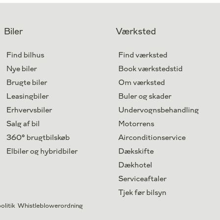
Drivmiddel
El
1. reg.
2026
Lokation
Kastrup
Biler
Værksted
364.800
Kontant
kr.
Find bilhus
Find værksted
Nye biler
Book værkstedstid
Brugte biler
Om værksted
Leasingbiler
Buler og skader
Erhvervsbiler
Undervognsbehandling
Salg af bil
Motorrens
360° brugtbilskøb
Airconditionservice
Elbiler og hybridbiler
Dækskifte
Dækhotel
Serviceaftaler
Tjek før bilsyn
olitik
Whistleblowerordning