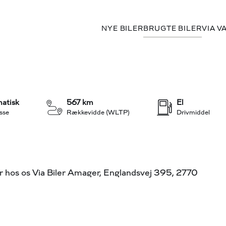
NYE BILER
BRUGTE BILER
VIA V
+31
atisk
567 km
El
sse
Rækkevidde (WLTP)
Drivmiddel
os os Via Biler Amager, Englandsvej 395, 2770