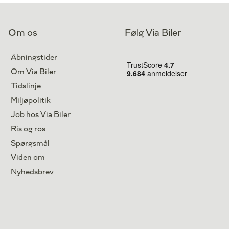
El
Lokation
Brøndby
334.900
2026
Kontant
kr.
3.701
Finansiering
kr.
Højbjerg
Om os
Følg Via Biler
369.800
kr.
Åbningstider
Om Via Biler
Tidslinje
Miljøpolitik
Job hos Via Biler
Ris og ros
Spørgsmål
Viden om
Nyhedsbrev