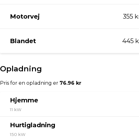
750 kg
Salgsafdelingen holder åbent:
Mandag - Fredag kl. 09.00 - 17.30
Søndag kl 11.00 - 16.00
📞3246 8000
📍 Englandsvej 395, 2770 Kastrup
🚗 Via Biler – Toyota Amager