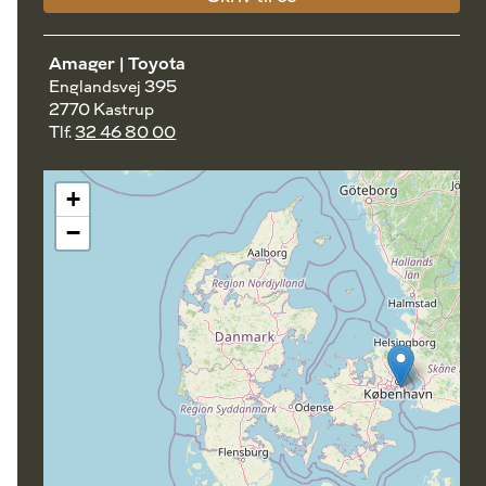
Amager | Toyota
Englandsvej 395
2770 Kastrup
Tlf.
32 46 80 00