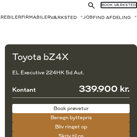
BOOK VÆRKSTED
AREBILER
FIRMABILER
JOB
VÆRKSTED
FIND AFDELING
Fold undermenu ud
Book prøvetur
Beregn byttepris
Toyota bZ4X
EL Executive 224HK 5d Aut.
339.900 kr.
Kontant
Book prøvetur
Beregn byttepris
Bliv ringet op
Skriv til os