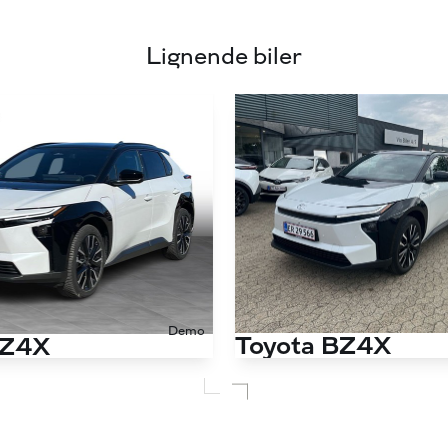
Lignende biler
Demo
Toyota BZ4X
BZ4X
Panorama 224HK 5d Aut.
Antal kørte km
2.000 km