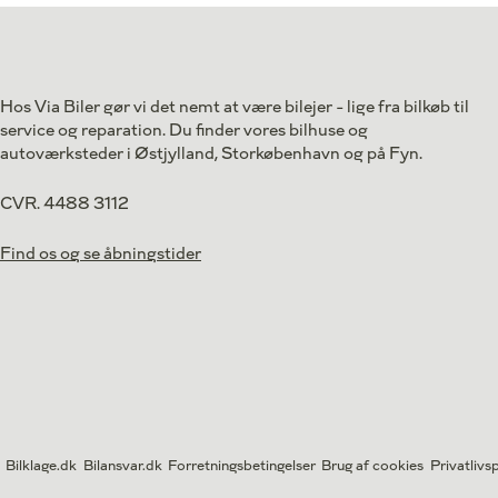
Drivmiddel
El
Drivmiddel
1. reg.
2026
1. reg.
Lokation
Højbjerg
Lokation
369.990
Kontant
Kontant
kr.
Hos Via Biler gør vi det nemt at være bilejer - lige fra bilkøb til
service og reparation. Du finder vores bilhuse og
autoværksteder i Østjylland, Storkøbenhavn og på Fyn.
CVR. 4488 3112
Find os og se åbningstider
Bilklage.dk
Bilansvar.dk
Forretningsbetingelser
Brug af cookies
Privatlivsp