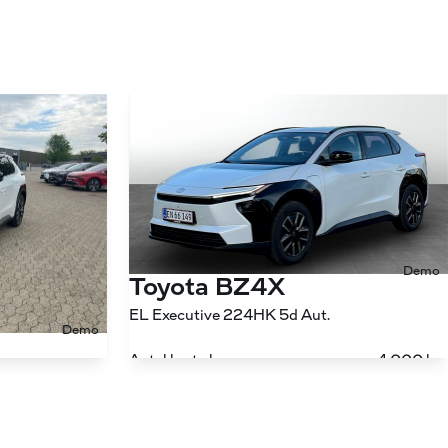
Demo
Toyota BZ4X
EL Executive 224HK 5d Aut.
Demo
Antal kørte km
4.000 km
EL Executive Panorama Bitone AWD 343HK 5d Aut.
Drivmiddel
El
3.792 km
1. reg.
2025