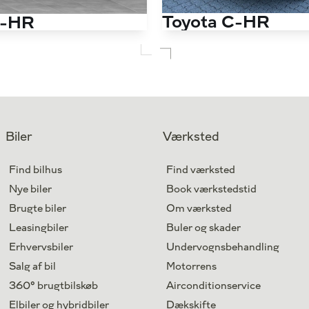
Toyota C-HR
C-HR
1,8 Hybrid C-LUB Smart Multidrive S 122HK 5d Aut.
Antal kørte km
70.500 km
Drivmiddel
Hybrid
1. reg.
2021
Lokation
Svendborg
Biler
Værksted
204.800
Kontant
kr.
Find bilhus
Find værksted
Nye biler
Book værkstedstid
Brugte biler
Om værksted
Leasingbiler
Buler og skader
Erhvervsbiler
Undervognsbehandling
Salg af bil
Motorrens
360° brugtbilskøb
Airconditionservice
Elbiler og hybridbiler
Dækskifte