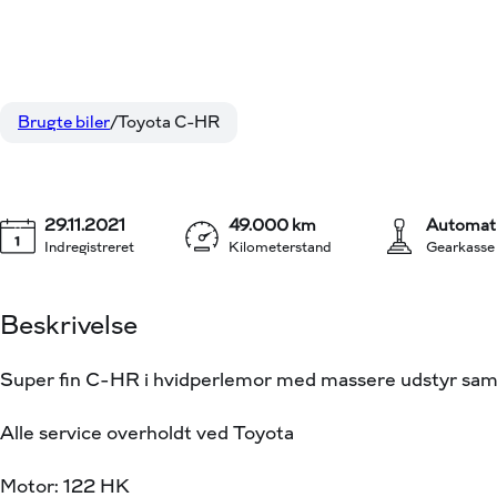
Toyota C-HR
1,8 Hybrid C-LUB Premium Multidrive S 122HK 5d Aut.
Brugte biler
Toyota C-HR
29.11.2021
49.000 km
Automat
Indregistreret
Kilometerstand
Gearkasse
Beskrivelse
Super fin C-HR i hvidperlemor med massere udstyr sa
Alle service overholdt ved Toyota
Motor: 122 HK