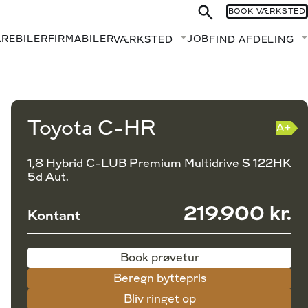
BOOK VÆRKSTED
AREBILER
FIRMABILER
JOB
VÆRKSTED
FIND AFDELING
Fold undermenu ud
Book prøvetur
Beregn byttepris
Toyota C-HR
A+
1,8 Hybrid C-LUB Premium Multidrive S 122HK
5d Aut.
219.900 kr.
Kontant
Book prøvetur
Beregn byttepris
Bliv ringet op