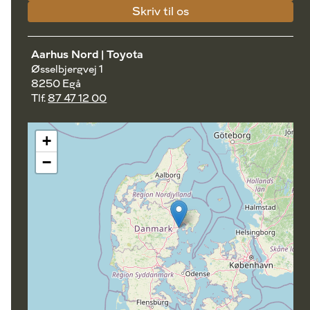
Skriv til os
Aarhus Nord | Toyota
Øsselbjergvej 1
8250 Egå
Tlf.
87 47 12 00