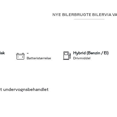
NYE BILER
BRUGTE BILER
VIA V
219.900 kr.
KONTANT
+15
isk
-
Hybrid (Benzin / El)
Batteristørrelse
Drivmiddel
mt undervognsbehandlet