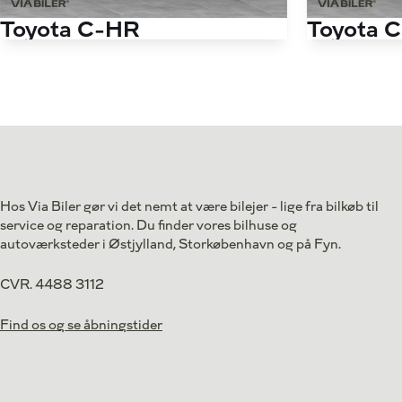
Toyota C-HR
Toyota 
2,0 Hybrid C-LUB Premium Multidrive S 184HK 5d Aut.
Antal kørte km
40.000 km
Antal kørte km
Drivmiddel
Hybrid
Drivmiddel
1. reg.
2020
1. reg.
Lokation
Kastrup
Lokation
214.900
Kontant
Kontant
kr.
Hos Via Biler gør vi det nemt at være bilejer - lige fra bilkøb til
3.579
service og reparation. Du finder vores bilhuse og
Finansiering
kr.
autoværksteder i Østjylland, Storkøbenhavn og på Fyn.
CVR. 4488 3112
Find os og se åbningstider