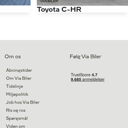
Toyota C-HR
2,0 Hybrid C-LUB Smart Multidrive S 184HK 5d Aut.
1,8 Hybrid C-HIC Multidrive S 122HK 5d Aut.
115.000 km
Antal kørte km
49.000 km
Hybrid
Drivmiddel
Hybrid
2020
1. reg.
2021
Egå
Lokation
Middelfart
Om os
Følg Via Biler
199.900
219.900
Kontant
kr.
kr.
Åbningstider
Om Via Biler
Tidslinje
Miljøpolitik
Job hos Via Biler
Ris og ros
Spørgsmål
Viden om