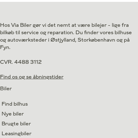
Drivmiddel
Hybrid
Drivmiddel
1. reg.
2019
1. reg.
Hos Via Biler gør vi det nemt at være bilejer - lige fra
Lokation
Egå
Lokation
bilkøb til service og reparation. Du finder vores bilhuse
184.900
Kontant
Kontant
kr.
og autoværksteder i Østjylland, Storkøbenhavn og på
Fyn.
CVR. 4488 3112
Find os og se åbningstider
Biler
Find bilhus
Nye biler
Brugte biler
Leasingbiler