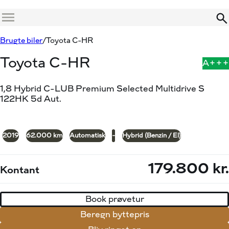
Menu
Book prøvetur
Beregn byttepris
Brugte biler
Toyota C-HR
Toyota C-HR
A+++
1,8 Hybrid C-LUB Premium Selected Multidrive S
122HK 5d Aut.
+25
2019
62.000 km
Automatisk
-
Hybrid (Benzin / El)
179.800 kr.
Kontant
Book prøvetur
Beregn byttepris