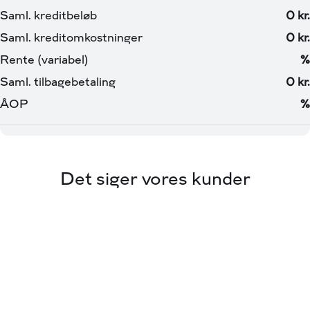
du trygt dækket og slipper for bekymringer
🔌 Vi hjælper ogå gerne med en ladeløsning i samarbejde
med Clever & Norlys
🛡️ Fordelagtige forsikringer uanset bilmærke
Salgsafdelingen holder åbent:
Mandag - Fredag kl. 09.00 - 17.30
Lørdag og Søndag kl 11.00 - 16.00
Kontakt eller besøg os her:
📞 66 15 60 01
Det siger vores kunder
💻 www.viabiler.dk
📧 6610fm@viabiler.dk
📍 Stærmosegaardsvej 54, 5230 Odense M
☕ Vi har altid kaffe på kanden og tid til en uforpligtende
snak
***Vigtigt***
Du er altid meget velkommen i vores flotte showroom