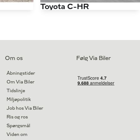
Toyota C-HR
1,8 Hybrid C-LUB Premium Selected Multidrive S 122HK 5d Aut.
1,8 Hybrid C-LUB Premium Selected Multidrive S 122HK 5d Aut.
95.000 km
Antal kørte km
75.000 km
Hybrid
Drivmiddel
Hybrid
2019
1. reg.
2019
Højbjerg
Lokation
Brøndby
Om os
Følg Via Biler
174.900
169.900
Kontant
kr.
kr.
Åbningstider
2.268
Finansiering
kr.
Om Via Biler
Tidslinje
Miljøpolitik
Job hos Via Biler
Ris og ros
Spørgsmål
Viden om