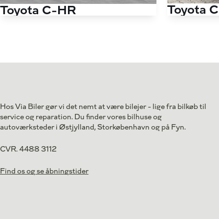
Toyota 
Toyota C-HR
1,8 Hybrid Selected Multidrive S 122HK 5d Aut.
Antal kørte km
Antal kørte km
127.000 km
Drivmiddel
Drivmiddel
Hybrid
1. reg.
1. reg.
2018
Lokation
Lokation
Aarhus V
149.800
Kontant
Kontant
kr.
Hos Via Biler gør vi det nemt at være bilejer - lige fra bilkøb til
service og reparation. Du finder vores bilhuse og
autoværksteder i Østjylland, Storkøbenhavn og på Fyn.
CVR. 4488 3112
Find os og se åbningstider