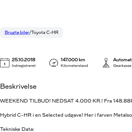
Toyota C-HR
144.8
1,8 Hybrid Selected Multidrive S 122HK 5d Aut.
KON
Brugte biler
Toyota C-HR
25.10.2018
147.000 km
Automat
Indregistreret
Kilometerstand
Gearkasse
Beskrivelse
WEEKEND TILBUD! NEDSAT 4.000 KR.! Fra 148.888 
Hybrid C-HR i en Selected udgave! Her i farven Metal
Tekniske Data: