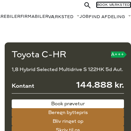
BOOK VÆRKSTED
AREBILER
FIRMABILER
JOB
VÆRKSTED
FIND AFDELING
Fold undermenu ud
Book prøvetur
Beregn byttepris
Toyota C-HR
A+++
1,8 Hybrid Selected Multidrive S 122HK 5d Aut.
144.888 kr.
Kontant
Book prøvetur
Beregn byttepris
Bliv ringet op
Skriv til os