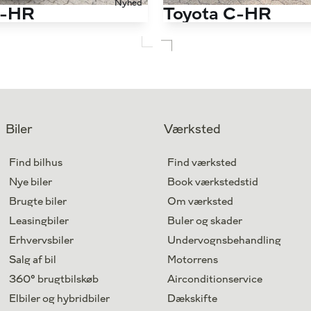
Nyhed
C-HR
Toyota C-HR
1,8 Hybrid C-LUB Premium Selected Multidrive S 122HK 5d Aut.
66.000 km
Antal kørte km
Hybrid
Drivmiddel
2019
1. reg.
Egå
Lokation
Biler
Værksted
184.900
Kontant
kr.
Find bilhus
Find værksted
Nye biler
Book værkstedstid
Brugte biler
Om værksted
Leasingbiler
Buler og skader
Erhvervsbiler
Undervognsbehandling
Salg af bil
Motorrens
360° brugtbilskøb
Airconditionservice
Elbiler og hybridbiler
Dækskifte