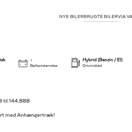
NYE BILER
BRUGTE BILER
VIA V
88 kr.
TANT
+19
isk
-
Hybrid (Benzin / El)
Batteristørrelse
Drivmiddel
til 144.888
sort med Anhængertræk!