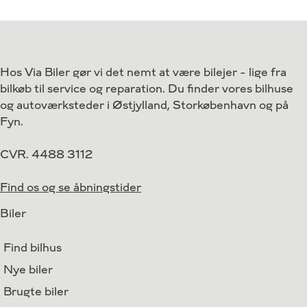
Drivmiddel
Hybrid
Drivmiddel
1. reg.
2019
1. reg.
Lokation
Højbjerg
Lokation
Hos Via Biler gør vi det nemt at være bilejer - lige fra
174.900
Kontant
Kontant
kr.
bilkøb til service og reparation. Du finder vores bilhuse
Finansiering
og autoværksteder i Østjylland, Storkøbenhavn og på
Fyn.
CVR. 4488 3112
Find os og se åbningstider
Biler
Find bilhus
Nye biler
Brugte biler