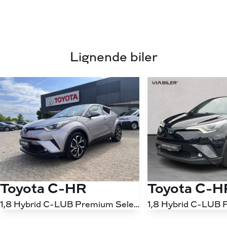
Lignende biler
Toyota C-HR
Toyota C-H
1,8 Hybrid C-LUB Premium Selected Multidrive S 122HK 5d Aut.
Antal kørte km
95.000 km
Antal kørte km