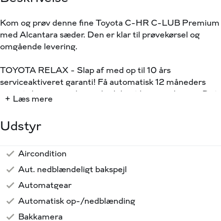
Kom og prøv denne fine Toyota C-HR C-LUB Premium
med Alcantara sæder. Den er klar til prøvekørsel og
omgående levering.
TOYOTA RELAX - Slap af med op til 10 års
serviceaktiveret garanti! Få automatisk 12 måneders
garanti, hver gang du sender bilen til service hos os. Det
+ Læs mere
gælder, når din bil ikke længere er omfattet af
fabriksgarantien og endnu ikke er fyldt 10 år eller har
Udstyr
kørt 185.000 km., alt efter hvad der kommer først!
Highligts:
Aircondition
Parkeringssensor bag
Parkeringssensor for
Radio
Regnsensor
Sædevarme for
Touch Skærm
18" Alufælge
Anhængertræk aftageligt
LED Baglygter
LED kørelys
Metallak
Mørktonede ruder bag
Højdejusterbart førersæde
Læderrat
Rat m. varme
Splitbagsæde
Isofix
Automatisk Parkering
Skiltegenkendelse
Toyota Safety Sense
Vejbaneassistent
Alcantarasæder
Tidligere undervognsbehandlet
✅ Aftageligt anhængertræk
Aut. nedblændeligt bakspejl
✅ Alcantara sæder
Automatgear
✅ Adaptiv Fartpilot
✅ Parkeringssensor for og bag
Automatisk op-/nedblænding
✅ Bakkamera
Bakkamera