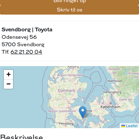
Bliv ringet op
Skriv til os
Svendborg | Toyota
Odensevej 56
5700 Svendborg
Tlf.
62 21 20 04
Beskrivelse