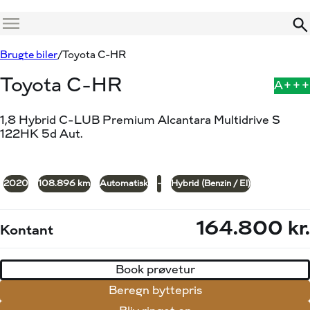
Menu
Book prøvetur
Beregn byttepris
Brugte biler
Toyota C-HR
Toyota C-HR
A+++
1,8 Hybrid C-LUB Premium Alcantara Multidrive S
122HK 5d Aut.
+22
2020
108.896 km
Automatisk
-
Hybrid (Benzin / El)
164.800 kr.
Kontant
Book prøvetur
Beregn byttepris