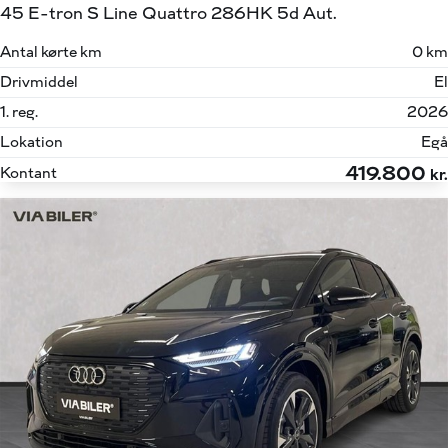
45 E-tron S Line Quattro 286HK 5d Aut.
Antal kørte km
0 km
Drivmiddel
El
1. reg.
2026
Lokation
Egå
419.800
Kontant
kr.