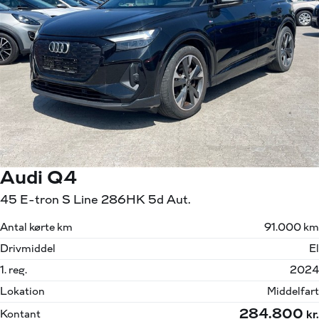
Audi Q4
45 E-tron S Line 286HK 5d Aut.
Antal kørte km
91.000 km
Drivmiddel
El
1. reg.
2024
Lokation
Middelfart
284.800
Kontant
kr.