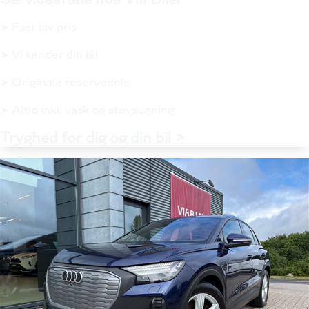
➤ Fast lav pris
➤ Vi kender din bil
➤ Originale reservedele
➤ Altid inkl. vask og støvsugning
Tryghed for dig og din bil >