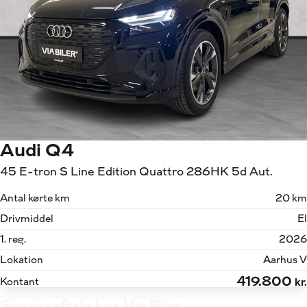
Audi Q4
45 E-tron S Line Edition Quattro 286HK 5d Aut.
Antal kørte km
20 km
Drivmiddel
El
1. reg.
2026
Lokation
Aarhus V
419.800
Kontant
kr.
Serviceaftale hos Via Biler