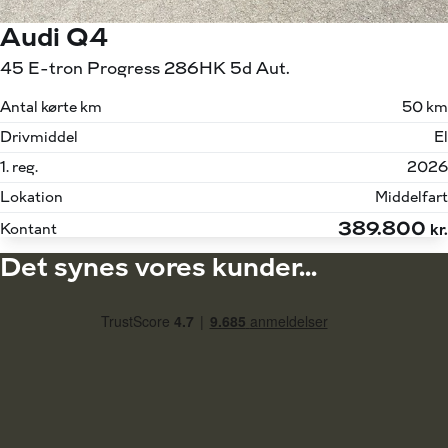
Audi Q4
45 E-tron Progress 286HK 5d Aut.
Antal kørte km
50 km
Drivmiddel
El
1. reg.
2026
Lokation
Middelfart
389.800
Kontant
kr.
Det synes vores kunder...