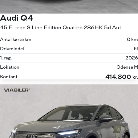
Audi Q4
45 E-tron S Line Edition Quattro 286HK 5d Aut.
Antal kørte km
0 km
Drivmiddel
El
1. reg.
2026
Lokation
Odense M
414.800
Kontant
kr.