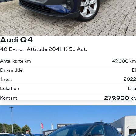
Audi Q4
40 E-tron Attitude 204HK 5d Aut.
Antal kørte km
49.000 km
Drivmiddel
El
1. reg.
2022
Lokation
Egå
279.900
Kontant
kr.