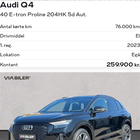
Audi Q4
40 E-tron Proline 204HK 5d Aut.
Antal kørte km
76.000 km
Drivmiddel
El
1. reg.
2023
Lokation
Egå
259.900
Kontant
kr.