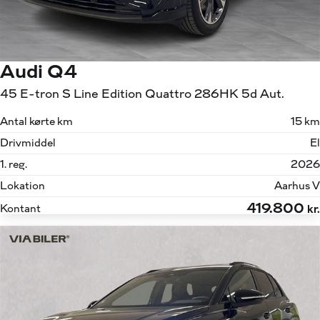
Audi Q4
45 E-tron S Line Edition Quattro 286HK 5d Aut.
Antal kørte km
15 km
Drivmiddel
El
1. reg.
2026
Lokation
Aarhus V
419.800
Kontant
kr.