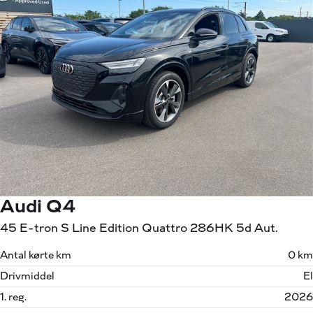
Audi Q4
45 E-tron S Line Edition Quattro 286HK 5d Aut.
Antal kørte km
0 km
Drivmiddel
El
1. reg.
2026