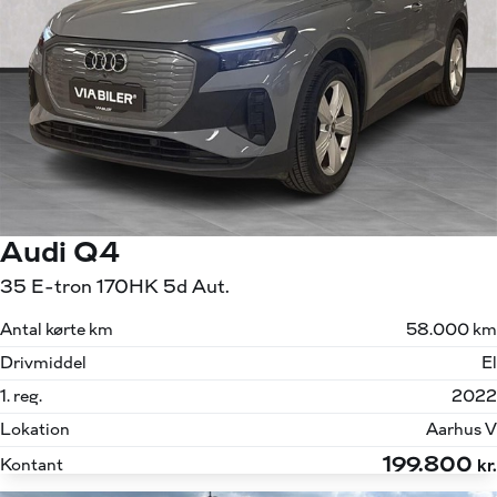
Audi Q4
35 E-tron 170HK 5d Aut.
Antal kørte km
58.000 km
Drivmiddel
El
1. reg.
2022
Lokation
Aarhus V
199.800
Kontant
kr.