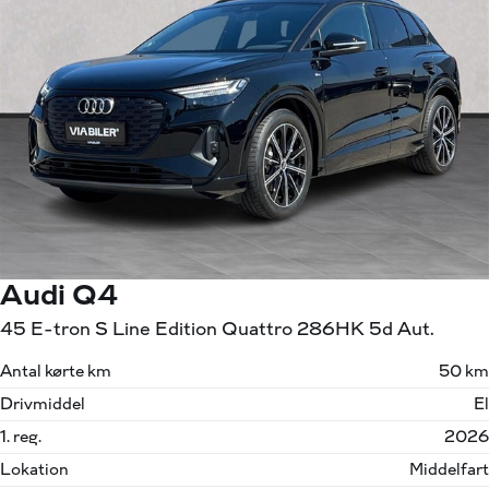
Audi Q4
45 E-tron S Line Edition Quattro 286HK 5d Aut.
Antal kørte km
50 km
Drivmiddel
El
1. reg.
2026
Lokation
Middelfart