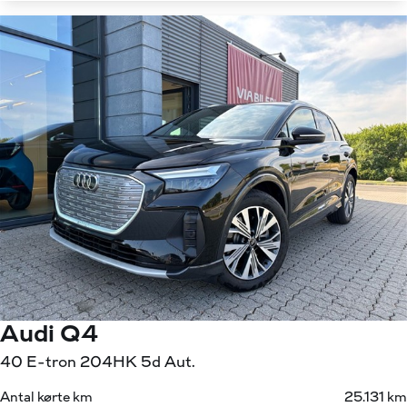
Audi Q4
40 E-tron 204HK 5d Aut.
Antal kørte km
25.131 km