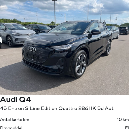
Audi Q4
45 E-tron S Line Edition Quattro 286HK 5d Aut.
Antal kørte km
10 km
Drivmiddel
El