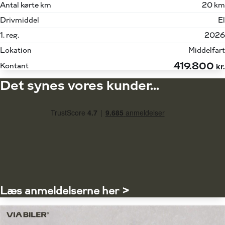
Antal kørte km
20 km
Drivmiddel
El
1. reg.
2026
Lokation
Middelfart
419.800
Kontant
kr.
Det synes vores kunder...
Læs anmeldelserne her >