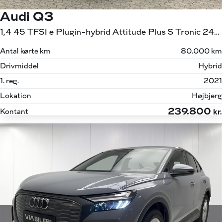
Audi Q3
1,4 45 TFSI e Plugin-hybrid Attitude Plus S Tronic 245HK 5d 6g Aut.
Antal kørte km
80.000 km
Drivmiddel
Hybrid
1. reg.
2021
Lokation
Højbjerg
239.800
Kontant
kr.