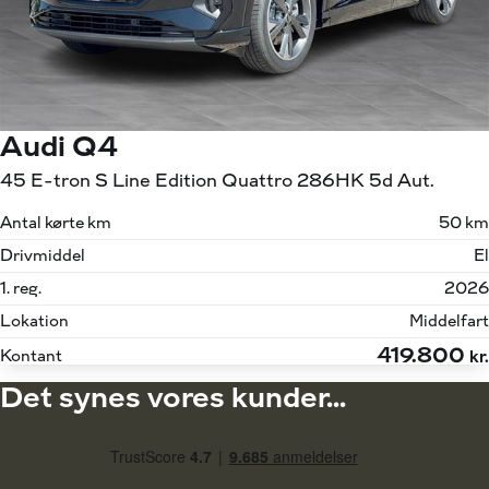
Audi Q4
45 E-tron S Line Edition Quattro 286HK 5d Aut.
Antal kørte km
50 km
Drivmiddel
El
1. reg.
2026
Lokation
Middelfart
419.800
Kontant
kr.
Det synes vores kunder...