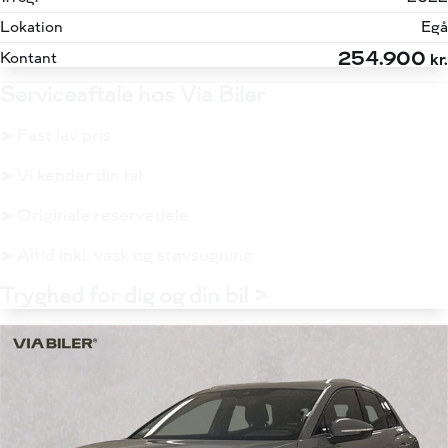
Lokation
Egå
254.900
Kontant
kr.
Serviceaftale hos Via Biler
➤ Fast lav pris
➤ Vi kender din bil
➤ Originale reservedele
➤ Altid inkl. vask og støvsugning
Tryghed for dig og din bil >