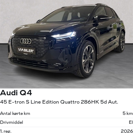
Audi Q4
45 E-tron S Line Edition Quattro 286HK 5d Aut.
Antal kørte km
5 km
Drivmiddel
El
1. reg.
2026