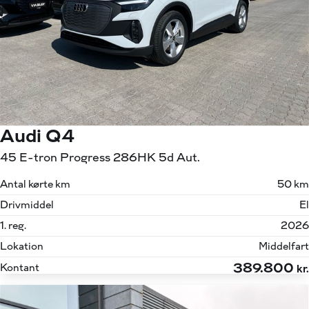
Audi Q4
45 E-tron Progress 286HK 5d Aut.
Antal kørte km
50 km
Drivmiddel
El
1. reg.
2026
Lokation
Middelfart
389.800
Kontant
kr.