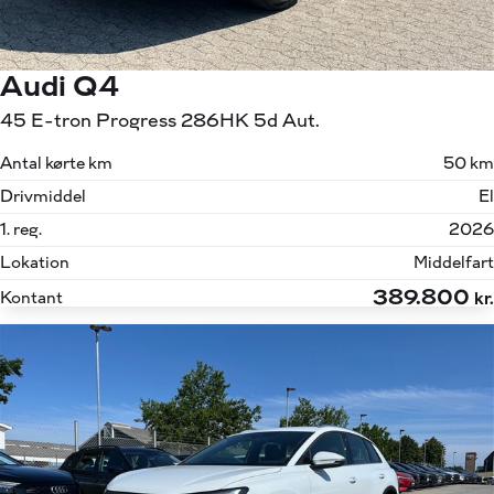
Audi Q4
45 E-tron Progress 286HK 5d Aut.
Antal kørte km
50 km
Drivmiddel
El
1. reg.
2026
Lokation
Middelfart
389.800
Kontant
kr.