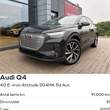
Audi Q4
40 E-tron Attitude 204HK 5d Aut.
Antal kørte km
91.000 km
Drivmiddel
El
1. reg.
2022