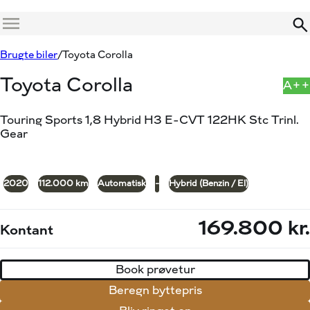
Menu
Book prøvetur
Beregn byttepris
Brugte biler
Toyota Corolla
Toyota Corolla
A++
Touring Sports 1,8 Hybrid H3 E-CVT 122HK Stc Trinl.
Gear
+14
2020
112.000 km
Automatisk
-
Hybrid (Benzin / El)
169.800 kr.
Kontant
Book prøvetur
Beregn byttepris