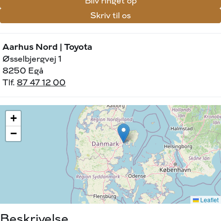
Bliv ringet op
Skriv til os
Aarhus Nord | Toyota
Øsselbjergvej 1
8250 Egå
Tlf.
87 47 12 00
Beskrivelse