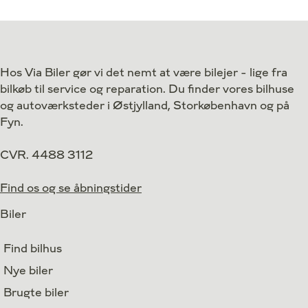
Drivmiddel
Hybrid
Drivmiddel
1. reg.
2019
1. reg.
Lokation
Valby
Lokation
Hos Via Biler gør vi det nemt at være bilejer - lige fra
159.800
Kontant
Kontant
kr.
bilkøb til service og reparation. Du finder vores bilhuse
2.150
Finansiering
kr.
og autoværksteder i Østjylland, Storkøbenhavn og på
Fyn.
CVR. 4488 3112
Find os og se åbningstider
Biler
Find bilhus
Nye biler
Brugte biler