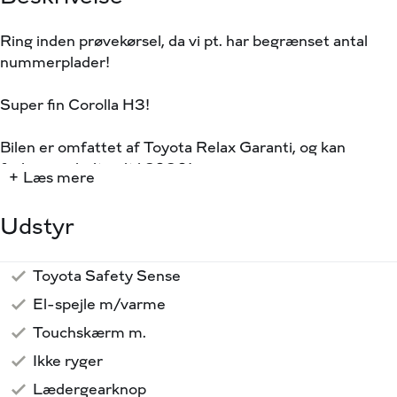
Ring inden prøvekørsel, da vi pt. har begrænset antal
nummerplader!
Super fin Corolla H3!
Bilen er omfattet af Toyota Relax Garanti, og kan
forlænges helt indtil 2030!
+ Læs mere
Motor: 122 Hk
Udstyr
Gearkasse: Automatgear (CVT)
Forbrug: 33,3 KM/L (WLTP)
Ejerafgift:540,- (Halvårligt)
Toyota Safety Sense
Metallak
16" Alufælge
LED baglygter
Aut. nedblændeligt bakspejl
Automatisk op-/nedblænding
Fartpilot adaptiv
Nøglefri start
Bluetooth
Fuld LED forlygter
Infocenter
Musikstreaming via bluetooth
El-spejle m/varme
HIGHLIGHTS:
Touchskærm m.
⭐️ Bakkamera
⭐️ Varme i rat
Ikke ryger
⭐️ Fuld LED forlygter
Lædergearknop