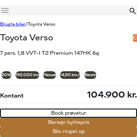
Menu
Book prøvetur
Beregn byttepris
Brugte biler
Toyota Verso
Toyota Verso
C
7 pers. 1,8 VVT-I T2 Premium 147HK 6g
+20
2016
192.000 km
Manuel
14,90 km/l
Benzin
104.900 kr.
Kontant
Book prøvetur
Beregn byttepris
Bliv ringet op