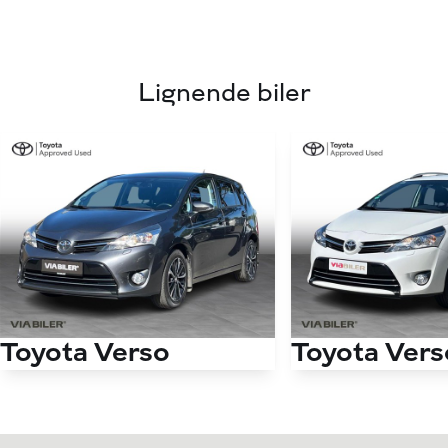
Lignende biler
Toyota Verso
Toyota Vers
7 pers. 1,8 VVT-I T2 Premium Multidrive S 147HK 6g Aut.
Antal kørte km
168.000 km
Antal kørte km