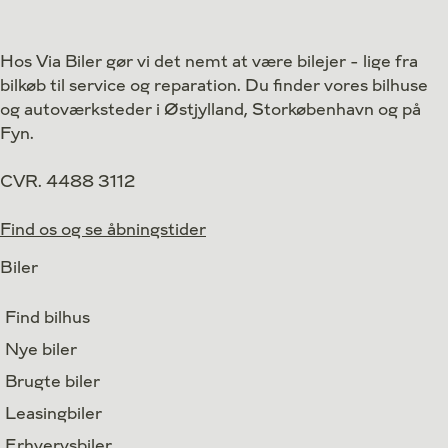
Drivmiddel
Benzin
Drivmiddel
1. reg.
2018
1. reg.
Hos Via Biler gør vi det nemt at være bilejer - lige fra
Lokation
Kastrup
Lokation
bilkøb til service og reparation. Du finder vores bilhuse
149.900
Kontant
Kontant
kr.
og autoværksteder i Østjylland, Storkøbenhavn og på
Fyn.
CVR. 4488 3112
Find os og se åbningstider
Biler
Find bilhus
Nye biler
Brugte biler
Leasingbiler
Erhvervsbiler