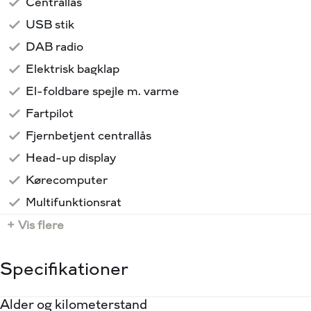
Centrallås
huset.
USB stik
DAB radio
Elektrisk bagklap
El-foldbare spejle m. varme
Fartpilot
Fjernbetjent centrallås
Head-up display
Kørecomputer
Multifunktionsrat
+ Vis flere
Specifikationer
Alder og kilometerstand
Motor og ydelse
Elektriske egenskaber
Rummelighed og mål
Økonomi