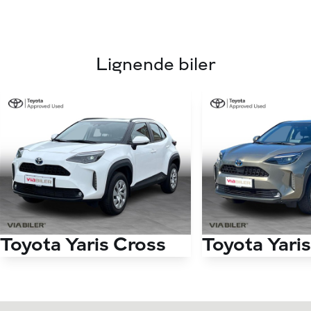
Lignende biler
Toyota Yaris Cross
Toyota Yari
1,5 Hybrid Essential 116HK 5d Trinl. Gear
Antal kørte km
20.000 km
Antal kørte km