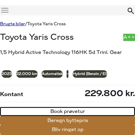
Menu
Book prøvetur
Beregn byttepris
Brugte biler
Toyota Yaris Cross
Toyota Yaris Cross
A++
1,5 Hybrid Active Technology 116HK 5d Trinl. Gear
+23
2023
22.000 km
Automatisk
-
Hybrid (Benzin / El)
229.800 kr.
Kontant
Book prøvetur
Beregn byttepris
Bliv ringet op