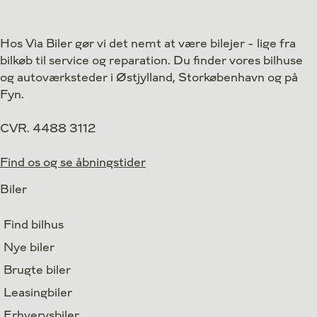
Drivmiddel
Hybrid
Drivmiddel
1. reg.
2024
1. reg.
Hos Via Biler gør vi det nemt at være bilejer - lige fra
Lokation
Kastrup
Lokation
bilkøb til service og reparation. Du finder vores bilhuse
229.900
Kontant
Kontant
kr.
og autoværksteder i Østjylland, Storkøbenhavn og på
Fyn.
CVR. 4488 3112
Find os og se åbningstider
Biler
Find bilhus
Nye biler
Brugte biler
Leasingbiler
Erhvervsbiler