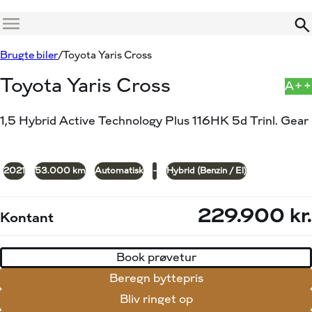
Menu
Book prøvetur
Beregn byttepris
Brugte biler
Toyota Yaris Cross
Toyota Yaris Cross
A++
1,5 Hybrid Active Technology Plus 116HK 5d Trinl. Gear
+32
2021
53.000 km
Automatisk
-
Hybrid (Benzin / El)
229.900 kr.
Kontant
Book prøvetur
Beregn byttepris
Bliv ringet op