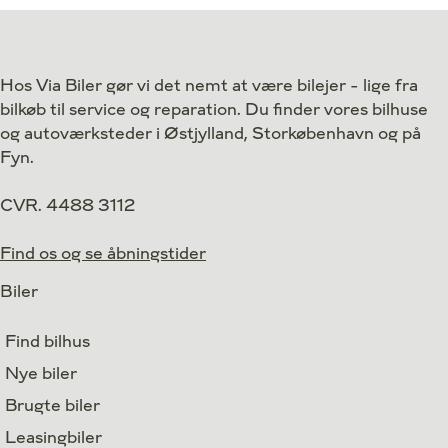
Drivmiddel
Hybrid
Drivmiddel
1. reg.
2022
1. reg.
Lokation
Middelfart
Lokation
Hos Via Biler gør vi det nemt at være bilejer - lige fra
224.900
Kontant
Kontant
kr.
bilkøb til service og reparation. Du finder vores bilhuse
Finansiering
og autoværksteder i Østjylland, Storkøbenhavn og på
Fyn.
CVR. 4488 3112
Find os og se åbningstider
Biler
Find bilhus
Nye biler
Brugte biler
Leasingbiler