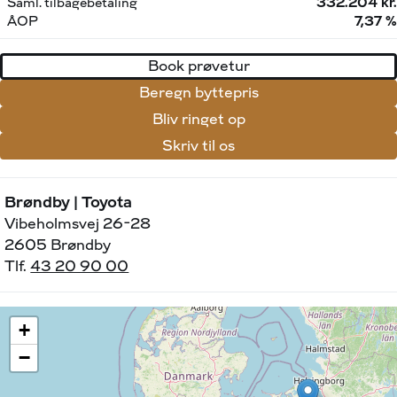
Saml. tilbagebetaling
332.204 kr.
ÅOP
7,37 %
Book prøvetur
Beregn byttepris
Bliv ringet op
Skriv til os
Brøndby | Toyota
Vibeholmsvej 26-28
2605 Brøndby
Tlf.
43 20 90 00