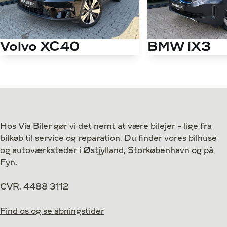
Volvo XC40
BMW iX3
P6 Recharge Plus 231HK 5d Aut.
EL Charged Plus 2
Antal kørte km
33.000 km
Antal kørte km
Drivmiddel
El
Drivmiddel
1. reg.
2023
1. reg.
Hos Via Biler gør vi det nemt at være bilejer - lige fra
Lokation
Egå
Lokation
bilkøb til service og reparation. Du finder vores bilhuse
274.900
Kontant
Kontant
kr.
og autoværksteder i Østjylland, Storkøbenhavn og på
Fyn.
CVR. 4488 3112
Find os og se åbningstider