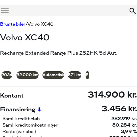
Menu
Book prøvetur
Beregn byttepris
Brugte biler
Volvo XC40
Volvo XC40
Recharge Extended Range Plus 252HK 5d Aut.
+20
2024
32.000 km
Automatisk
571 km
El
314.900 kr.
Kontant
3.456 kr.
Finansiering
Saml. kreditbeløb
282.919 kr.
Saml. kreditomkostninger
80.284 kr.
Rente (variabel)
3,99 %