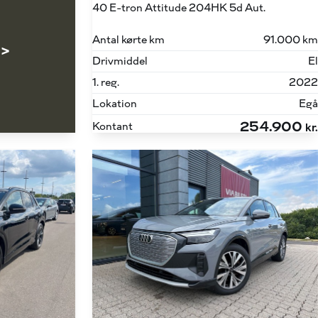
40 E-tron Attitude 204HK 5d Aut.
Antal kørte km
91.000 km
 >
Drivmiddel
El
1. reg.
2022
Lokation
Egå
254.900
Kontant
kr.