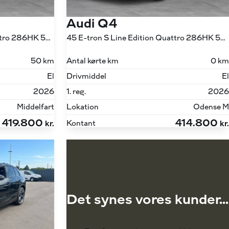
Audi Q4
45 E-tron S Line Edition Quattro 286HK 5d Aut.
45 E-tron S Line Edition Quattro 286HK 5d Aut.
50 km
Antal kørte km
0 km
El
Drivmiddel
El
2026
1. reg.
2026
Middelfart
Lokation
Odense M
419.800
414.800
Kontant
kr.
kr.
Det synes vores kunder...