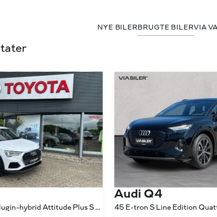
NYE BILER
BRUGTE BILER
VIA V
tater
Audi Q4
1,4 45 TFSI e Plugin-hybrid Attitude Plus S Tronic 245HK 5d 6g Aut.