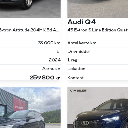
Audi Q4
Sportback 40 E-tron Attitude 204HK 5d Aut.
Antal kørte km
78.000 km
Drivmiddel
El
1. reg.
2024
Lokation
Aarhus V
259.800
Kontant
kr.