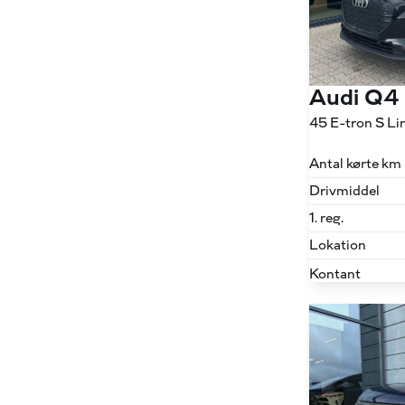
Audi Q4
45 E-tron S L
Antal kørte km
Drivmiddel
1. reg.
Lokation
Kontant