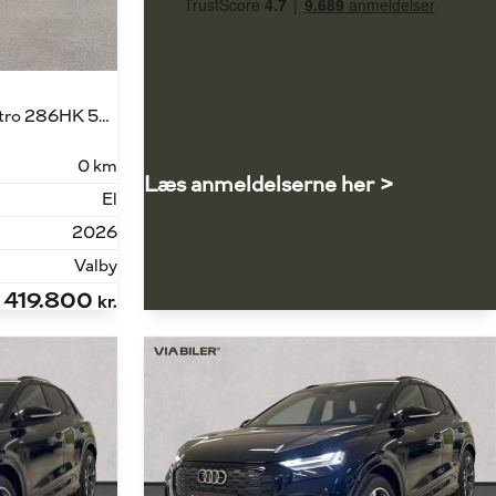
45 E-tron S Line Edition Quattro 286HK 5d Aut.
0 km
Læs anmeldelserne her >
El
2026
Valby
419.800
kr.