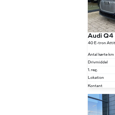
Audi Q4
40 E-tron Att
Antal kørte km
Drivmiddel
1. reg.
Lokation
Kontant