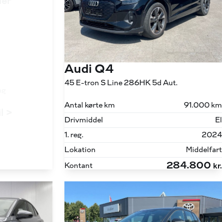
ler
Audi Q4
45 E-tron S Line 286HK 5d Aut.
ng
Antal kørte km
91.000 km
il >
Drivmiddel
El
1. reg.
2024
Lokation
Middelfart
284.800
Kontant
kr.