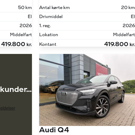
Antal kørte km
20 km
50 km
Drivmiddel
El
El
1. reg.
2026
2026
Lokation
Middelfart
Middelfart
419.800
419.800
Kontant
kr.
kr.
kunder...
Audi Q4