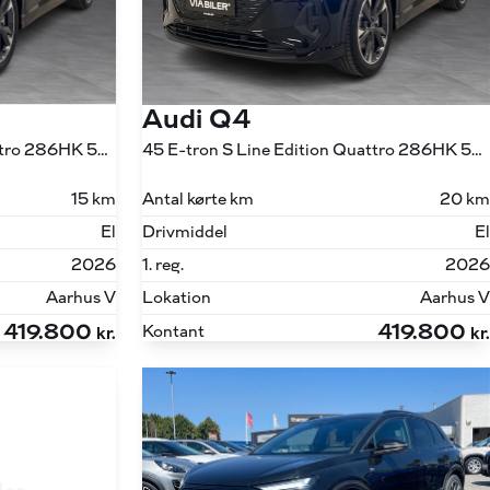
Audi Q4
45 E-tron S Line Edition Quattro 286HK 5d Aut.
45 E-tron S Line Edition Quattro 286HK 5d Aut.
15 km
Antal kørte km
20 km
El
Drivmiddel
El
2026
1. reg.
2026
Aarhus V
Lokation
Aarhus V
419.800
419.800
Kontant
kr.
kr.