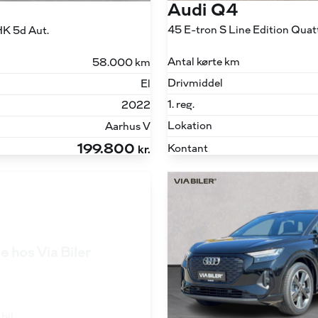
Audi Q4
HK 5d Aut.
Antal kørte km
58.000 km
Drivmiddel
El
1. reg.
2022
Lokation
Aarhus V
199.800
Kontant
kr.
e hos Via Biler
bil