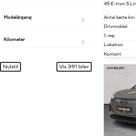
Antal kørte km
Modelårgang
Drivmiddel
1. reg.
Kilometer
Lokation
Kontant
Nulstil
Vis
391
biler