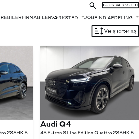
BOOK VÆRKSTED
AREBILER
FIRMABILER
JOB
VÆRKSTED
FIND AFDELING
Fold undermenu ud
Vælg sortering
Audi Q4
45 E-tron S Line Edition Quattro 286HK 5d Aut.
45 E-tron S Line Edition Quattro 286HK 5d Aut.