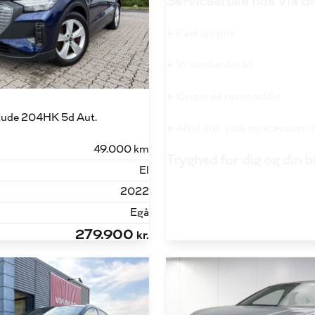
Serviceaftale hos Via Bi
➤ Fast lav pris
➤ Vi kender din bil
➤ Originale reservedele
itude 204HK 5d Aut.
➤ Altid inkl. vask og støvsugni
49.000 km
Tryghed for dig og din b
El
2022
Egå
279.900
kr.