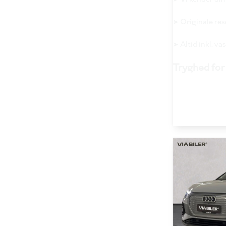
➤ Originale re
➤ Altid inkl. v
Tryghed for 