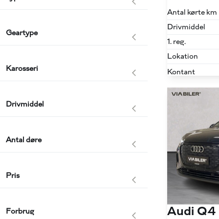
Antal kørte km
Drivmiddel
Geartype
1. reg.
Lokation
Karosseri
Kontant
Drivmiddel
Antal døre
Pris
Audi Q4
Forbrug