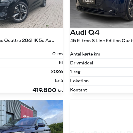
Audi Q4
ine Quattro 286HK 5d Aut.
0 km
Antal kørte km
El
Drivmiddel
2026
1. reg.
Egå
Lokation
419.800
Kontant
kr.