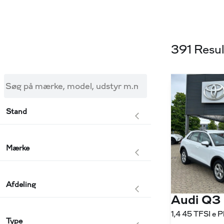
391 Resul
Søg på mærke, model, udstyr m.m.
Stand
Mærke
Afdeling
Audi Q3
Type