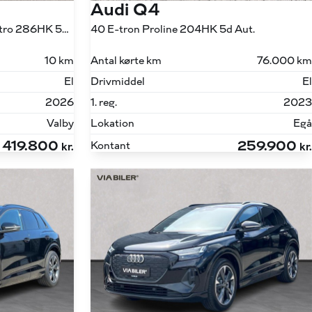
Audi Q4
45 E-tron S Line Edition Quattro 286HK 5d Aut.
40 E-tron Proline 204HK 5d Aut.
10 km
Antal kørte km
76.000 km
El
Drivmiddel
El
2026
1. reg.
2023
Valby
Lokation
Egå
419.800
259.900
Kontant
kr.
kr.