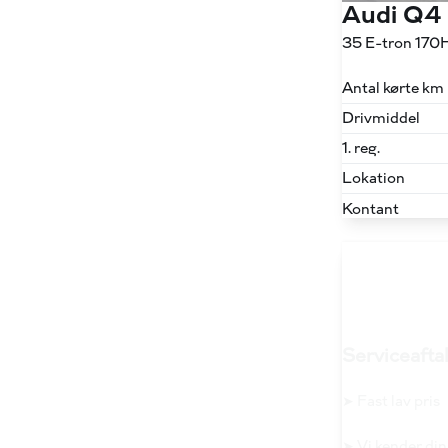
Audi Q4
35 E-tron 170
Antal kørte km
Drivmiddel
1. reg.
Lokation
Kontant
Serviceaftal
➤ Fast lav pris
➤ Vi kender din 