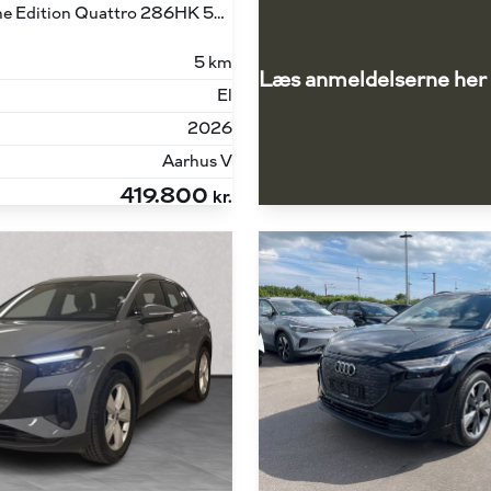
45 E-tron S Line Edition Quattro 286HK 5d Aut.
5 km
Læs anmeldelserne her
El
2026
Aarhus V
419.800
kr.