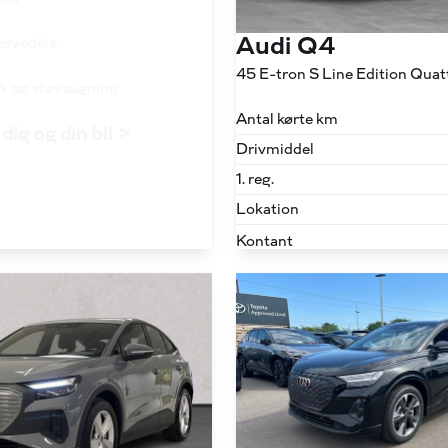
Audi Q4
servedele
ask og støvsugning
Antal kørte km
dig og din bil >
Drivmiddel
1. reg.
Lokation
Kontant