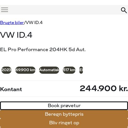
Menu
Book prøvetur
Beregn byttepris
Brugte biler
VW ID.4
VW ID.4
EL Pro Performance 204HK 5d Aut.
+10
2023
69.900 km
Automatisk
517 km
El
244.900 kr.
Kontant
Book prøvetur
Beregn byttepris
Bliv ringet op