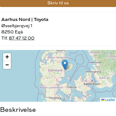
Skriv til os
Aarhus Nord | Toyota
Øsselbjergvej 1
8250 Egå
Tlf.
87 47 12 00
Beskrivelse