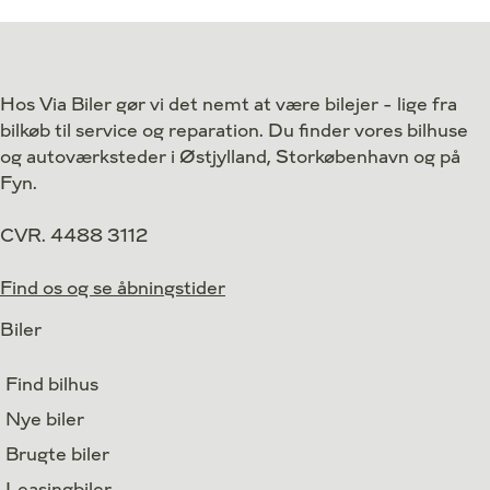
Antal kørte km
83.000 km
Antal kørte km
Drivmiddel
El
Drivmiddel
1. reg.
2023
1. reg.
Hos Via Biler gør vi det nemt at være bilejer - lige fra
Lokation
Egå
Lokation
bilkøb til service og reparation. Du finder vores bilhuse
248.900
Kontant
Kontant
kr.
og autoværksteder i Østjylland, Storkøbenhavn og på
Fyn.
CVR. 4488 3112
Find os og se åbningstider
Biler
Find bilhus
Nye biler
Brugte biler
Leasingbiler