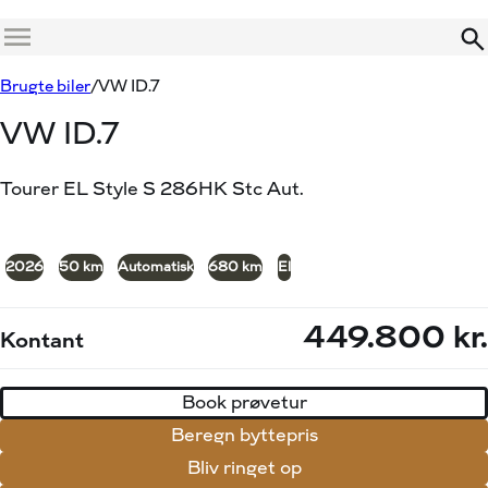
Menu
Book prøvetur
Beregn byttepris
Brugte biler
VW ID.7
VW ID.7
Tourer EL Style S 286HK Stc Aut.
+19
2026
50 km
Automatisk
680 km
El
449.800 kr.
Kontant
Book prøvetur
Beregn byttepris
Bliv ringet op