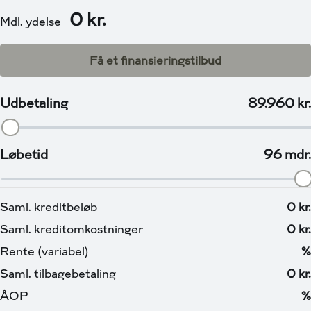
afslappende tur fra A til B, Head-Up Display: Hold fokus
på vejen med vigtig information lige i synsfeltet, Digital
instrumentering, som er brugervenligt & enkelt, der
endda kan tilpasses med alt vigtig information,
Fantastisk lys med IQ-Matrix-forlygter & LED
baglygter, Parkeringshjælp: 360° Bakkamera m.
Parkeringssensorer for og bag, så Parkering bliver en leg
med fuldt overblik over dine omgivelser, 15”
Touchskræm med Navigation, Apple Carplay & Android
Auto, Varme i Rattet + Sæder foran: Kør med stil og
komfort, selv på kølige dage, Eksteriørpakke &
Interiørpakke, 21" Letmetalfælge , Sikkerhed/Assistent
systemer: Blindvinkel Assistent, Nødbremse system,
Vognbane Assistent, Skiltegenkendelse,
Træthedsassistent, Travel Assist, Traffic Jam Assist,
Emergency Assist, Forsæder m. perforeret betræk &
massage funktion, Automatisk op-/nedblænding,
Tonede ruder, Tågelygter, Armlæn, Bagagerumsdækken,