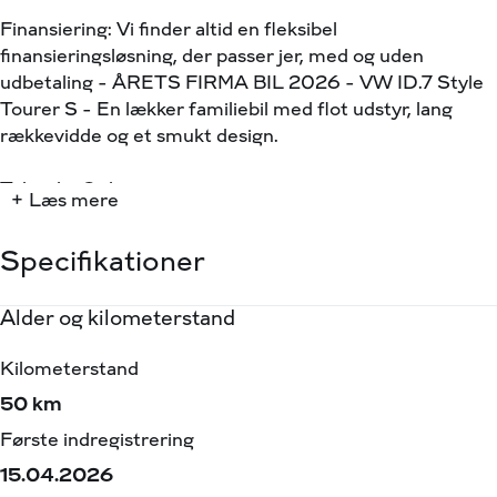
Finansiering: Vi finder altid en fleksibel
finansieringsløsning, der passer jer, med og uden
udbetaling - ÅRETS FIRMA BIL 2026 - VW ID.7 Style
Tourer S - En lækker familiebil med flot udstyr, lang
rækkevidde og et smukt design.
Tekniske Oplysninger:
+ Læs mere
Batteripakke: 91 kWh brutto / 86 kWh Netto
Rækkevidde: 690km (WLTP) Estimeret rækkevidde
Specifikationer
bykørsel: 740km
Lynopladning: 10-80 % på ca. 26 min. (op til 200 kW)
Alder og kilometerstand
Motor og ydelse
Elektriske egenskaber
Rummelighed og mål
Økonomi
Ydelse: 286 hk (210 kW)
Påhængsvægt: Op til 1.000 kg m. Bremser – Er
Kilometerstand
0-100 km/t
Batteristørrelse
Køreklar vægt
Brændstofforbrug (NEDC)
monteret!
Ejerafgift: 460,- halvårligt
50 km
-
86,00 kWh
2271 kg
64,26 km/l
Første indregistrering
Tophastighed
Rækkevidde (WLTP)
Totalvægt
Grøn ejerafgift (årlig)
Highlights:
15.04.2026
180 km/t
680,00 km
2700 kg
920
⭐ Elektrisk Svingbart Træk