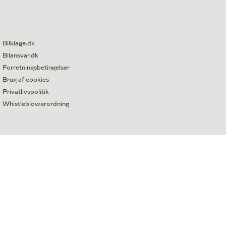
Bilklage.dk
Bilansvar.dk
Forretningsbetingelser
Brug af cookies
Privatlivspolitik
Whistleblowerordning