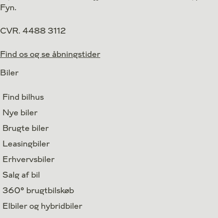
Fyn.
Bilen er importeret, udstyr kan derfor variere i forhold til
danske versioner!
CVR. 4488 3112
Find os og se åbningstider
Biler
Find bilhus
Nye biler
Brugte biler
Leasingbiler
Erhvervsbiler
Salg af bil
360° brugtbilskøb
Elbiler og hybridbiler