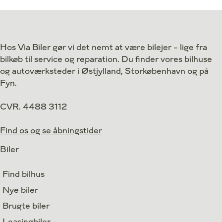
Antal kørte km
11 km
Antal kørte km
Drivmiddel
El
Drivmiddel
1. reg.
2026
1. reg.
Hos Via Biler gør vi det nemt at være bilejer - lige fra
Lokation
Middelfart
Lokation
bilkøb til service og reparation. Du finder vores bilhuse
459.800
Kontant
Kontant
kr.
og autoværksteder i Østjylland, Storkøbenhavn og på
Fyn.
CVR. 4488 3112
Find os og se åbningstider
Biler
Find bilhus
Nye biler
Brugte biler
Leasingbiler