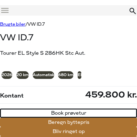
Menu
Book prøvetur
Beregn byttepris
Brugte biler
VW ID.7
VW ID.7
Tourer EL Style S 286HK Stc Aut.
+6
2026
20 km
Automatisk
680 km
El
459.800 kr.
Kontant
Book prøvetur
Beregn byttepris
Bliv ringet op