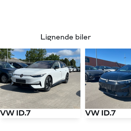
Lignende biler
VW ID.7
VW ID.7
Tourer EL Style S 286HK Stc Aut.