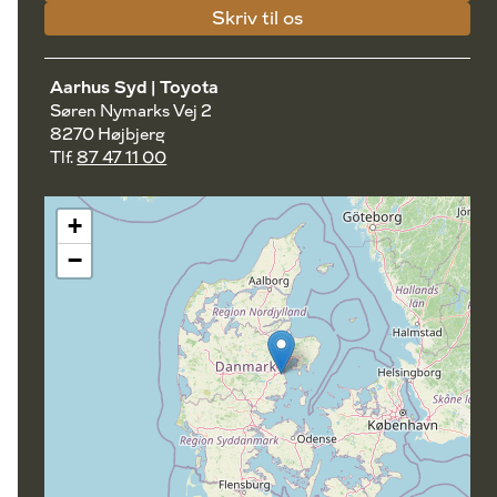
Skriv til os
Aarhus Syd | Toyota
Søren Nymarks Vej 2
8270 Højbjerg
Tlf.
87 47 11 00