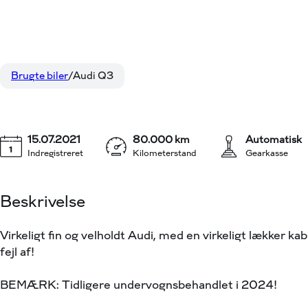
Audi Q3
1,4 45 TFSI e Plugin-hybrid Attitude Plus S Tronic 245
Brugte biler
Audi Q3
15.07.2021
80.000 km
Automatisk
Indregistreret
Kilometerstand
Gearkasse
Beskrivelse
Virkeligt fin og velholdt Audi, med en virkeligt lækker kab
fejl af!
BEMÆRK: Tidligere undervognsbehandlet i 2024!