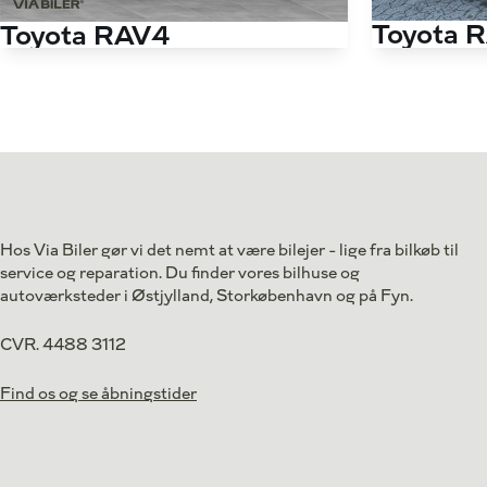
Toyota 
Toyota RAV4
2,5 Hybrid H3 
2,5 Hybrid H3 Comfort 218HK 5d 6g Aut.
Antal kørte km
Antal kørte km
93.000 km
Drivmiddel
Drivmiddel
Hybrid
1. reg.
1. reg.
2020
Lokation
Lokation
Svendborg
259.800
Kontant
Kontant
kr.
Hos Via Biler gør vi det nemt at være bilejer - lige fra bilkøb til
service og reparation. Du finder vores bilhuse og
autoværksteder i Østjylland, Storkøbenhavn og på Fyn.
CVR. 4488 3112
Find os og se åbningstider