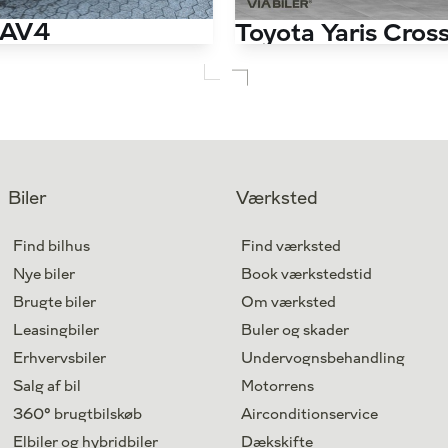
RAV4
Toyota Yaris Cros
218HK 5d 6g Aut.
145.000 km
Antal kørte km
Hybrid
Drivmiddel
2019
1. reg.
Højbjerg
Lokation
Biler
Værksted
239.900
Kontant
kr.
Find bilhus
Find værksted
Nye biler
Book værkstedstid
Brugte biler
Om værksted
Leasingbiler
Buler og skader
Erhvervsbiler
Undervognsbehandling
Salg af bil
Motorrens
360° brugtbilskøb
Airconditionservice
Elbiler og hybridbiler
Dækskifte