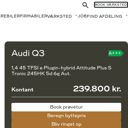
BOOK VÆRKSTED
AREBILER
FIRMABILER
JOB
VÆRKSTED
FIND AFDELING
Fold undermenu ud
Book prøvetur
Beregn byttepris
Audi Q3
A+++
1,4 45 TFSI e Plugin-hybrid Attitude Plus S
Tronic 245HK 5d 6g Aut.
239.800 kr.
Kontant
Book prøvetur
Beregn byttepris
Bliv ringet op