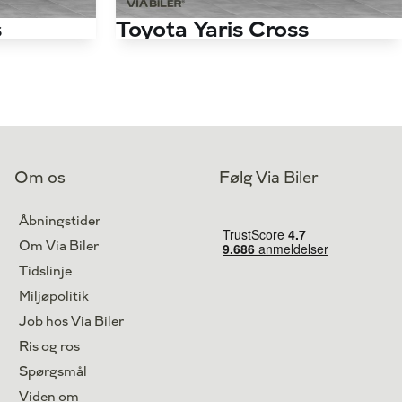
s
Toyota Yaris Cross
1,5 Hybrid Active Technology Plus 116HK 5d Trinl. Gear
1,5 Hybrid Active 116HK 5d Trinl. Gear
53.000 km
Antal kørte km
59.000 km
Hybrid
Drivmiddel
Hybrid
2021
1. reg.
2022
Kastrup
Lokation
Middelfart
Om os
Følg Via Biler
229.900
224.900
Kontant
kr.
kr.
Åbningstider
Om Via Biler
Tidslinje
Miljøpolitik
Job hos Via Biler
Ris og ros
Spørgsmål
Viden om