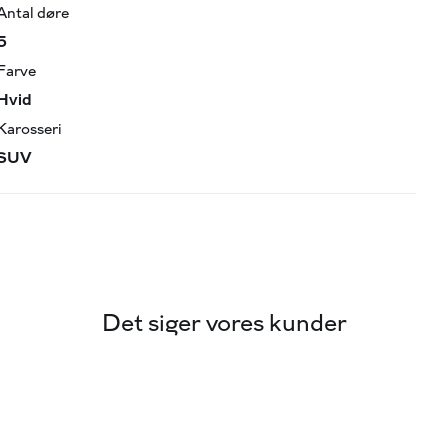
Antal døre
5
 udbetaling!
Farve
Hvid
rke
Karosseri
SUV
Det siger vores kunder