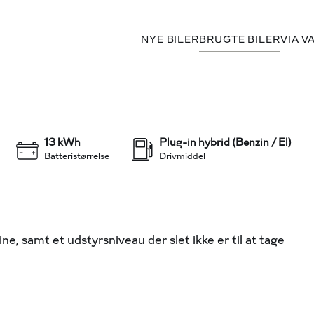
NYE BILER
BRUGTE BILER
VIA V
239.800 kr.
HK 5d 6g Aut.
KONTANT
+23
13 kWh
Plug-in hybrid (Benzin / El)
Batteristørrelse
Drivmiddel
ine, samt et udstyrsniveau der slet ikke er til at tage