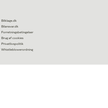
Bilklage.dk
Bilansvar.dk
Forretningsbetingelser
Brug af cookies
Privatlivspolitik
Whistleblowerordning