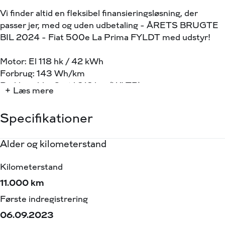
Vi finder altid en fleksibel finansieringsløsning, der
passer jer, med og uden udbetaling - ÅRETS BRUGTE
BIL 2024 - Fiat 500e La Prima FYLDT med udstyr!
Motor: El 118 hk / 42 kWh
Forbrug: 143 Wh/km
Rækkevidde: Op til 312 km (WLTP)
+ Læs mere
Ladetid: AC (hjemmelader) 0-100% ca. 4 timer & 15
minutter v. max ladeeffekt på 11 kW
Specifikationer
Ladetid, Lyn/hurtig: 0-80% ca. 35 minutter v. max
ladeeffekt på 85 kW
Alder og kilometerstand
Motor og ydelse
Elektriske egenskaber
Rummelighed og mål
Økonomi
Grøn ejerafgift: 490,- (halvårlig)
Kilometerstand
0-100 km/t
Batteristørrelse
Køreklar vægt
Brændstofforbrug (NEDC)
Fremhævet Udstyr:
⭐️ JBL premium-HIFI lydsystem,
11.000 km
9,00 sek.
42,00 kWh
1365 kg
63,80 km/l
⭐️ Adaptiv Fartpilot
Første indregistrering
Tophastighed
Rækkevidde (WLTP)
Totalvægt
Grøn ejerafgift (årlig)
⭐️ Vognbaneassistent
06.09.2023
150 km/t
313,00 km
1765 kg
920
⭐️ Frontassistent