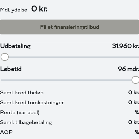
fjernlys, Lysassistent, Adaptiv fartpilot, Armlæn, Digitalt
cockpit, Højdejusterbart førersæde, Infocenter,
Justerbart rat, Kopholder, Læderkabine, Læderrat,
Multijusterbart rat, Splitbagsæde, 12V udtag,
Automatgear, Automatisk klimaanlæg, Android Auto,
Apple CarPlay, Aut. nedblændeligt bakspejl, Bakkamera,
Bluetooth, Centrallås, DAB radio, Digital
instrumentering, El-håndbremse, Fartbegrænser,
Håndfri telefon, Infodisplay, Kørecomputer,
Multifunktionsrat, Musikstreaming via Bluetooth,
Navigation, Nøglefri døre, Nøglefri start,
Parkeringssensor bag, Parkeringssensor for, Radio,
Regnsensor, Servo, Sædevarme for, Touchskærm,
Trådløs mobilopladning, Udvendig temperaturmåler,
USB-C stik, ABS, Airbag, Antispin, Automatisk
nødbremsesystem, Automatisk nødopkald (eCall),
Blindvinkelassistent, Dæktrykssensor, ESP, Førerairbag,
Isofix, Passagerairbag, Selealarm, Selestrammer,