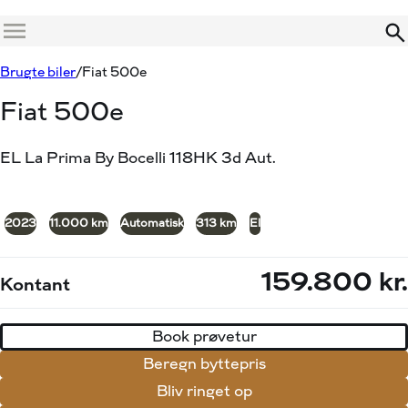
Menu
Book prøvetur
Beregn byttepris
Brugte biler
Fiat 500e
Fiat 500e
EL La Prima By Bocelli 118HK 3d Aut.
+26
2023
11.000 km
Automatisk
313 km
El
159.800 kr.
Kontant
Book prøvetur
Beregn byttepris
Bliv ringet op