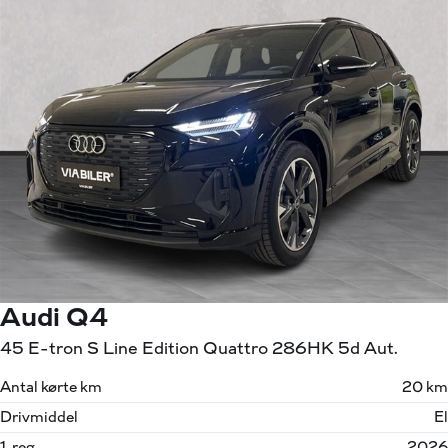
Audi Q4
45 E-tron S Line Edition Quattro 286HK 5d Aut.
Antal kørte km
20 km
Drivmiddel
El
1. reg.
2026