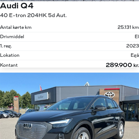
Audi Q4
40 E-tron 204HK 5d Aut.
Antal kørte km
25.131 km
Drivmiddel
El
1. reg.
2023
Lokation
Egå
289.900
Kontant
kr.