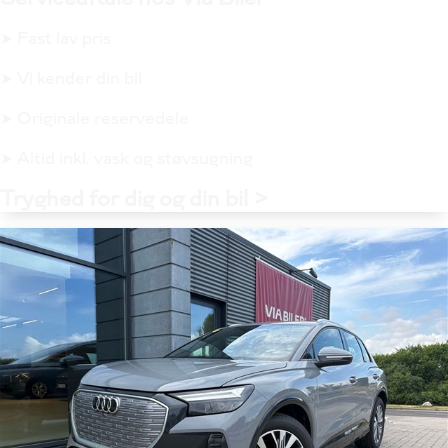
➤ Fast lav pris
➤ Vi kender din bil
➤ Originale reservedele
➤ Altid inkl. vask og støvsugning
Tryghed for dig og din bil >