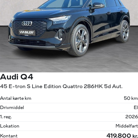
Audi Q4
45 E-tron S Line Edition Quattro 286HK 5d Aut.
Antal kørte km
50 km
Drivmiddel
El
1. reg.
2026
Lokation
Middelfart
419.800
Kontant
kr.