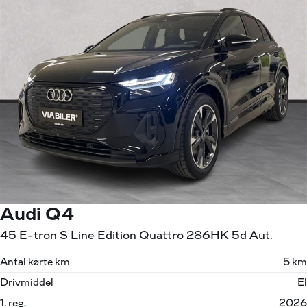
Audi Q4
45 E-tron S Line Edition Quattro 286HK 5d Aut.
Antal kørte km
5 km
Drivmiddel
El
1. reg.
2026