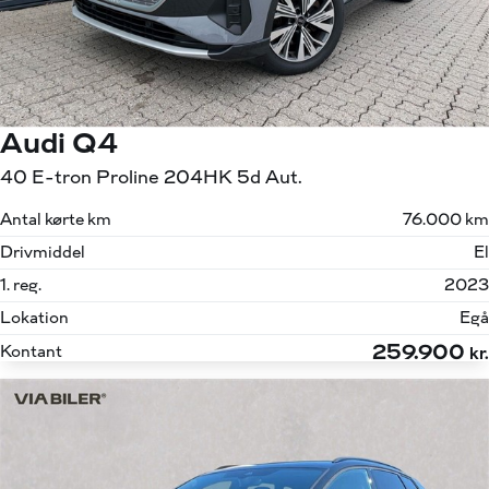
Audi Q4
40 E-tron Proline 204HK 5d Aut.
Antal kørte km
76.000 km
Drivmiddel
El
1. reg.
2023
Lokation
Egå
259.900
Kontant
kr.