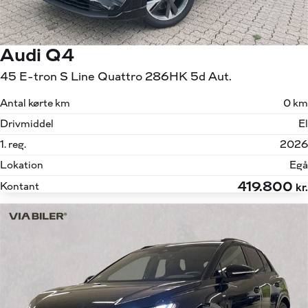
Audi Q4
45 E-tron S Line Quattro 286HK 5d Aut.
Antal kørte km
0 km
Drivmiddel
El
1. reg.
2026
Lokation
Egå
419.800
Kontant
kr.