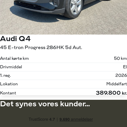
Audi Q4
45 E-tron Progress 286HK 5d Aut.
Antal kørte km
50 km
Drivmiddel
El
1. reg.
2026
Lokation
Middelfart
389.800
Kontant
kr.
Det synes vores kunder...