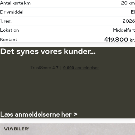
Antal kørte km
20 km
Drivmiddel
El
1. reg.
2026
Lokation
Middelfart
419.800
Kontant
kr.
Det synes vores kunder...
Læs anmeldelserne her >