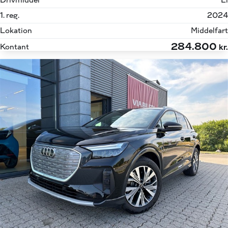
Drivmiddel
El
1. reg.
2024
Lokation
Middelfart
284.800
Kontant
kr.