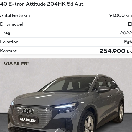
40 E-tron Attitude 204HK 5d Aut.
Antal kørte km
91.000 km
Drivmiddel
El
1. reg.
2022
Lokation
Egå
254.900
Kontant
kr.