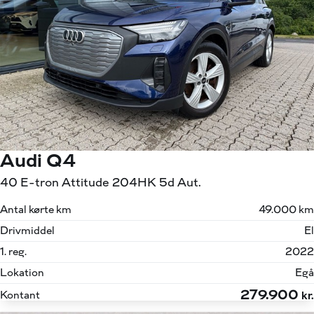
Audi Q4
40 E-tron Attitude 204HK 5d Aut.
Antal kørte km
49.000 km
Drivmiddel
El
1. reg.
2022
Lokation
Egå
279.900
Kontant
kr.