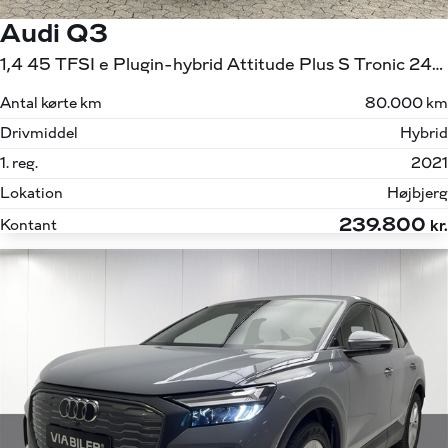
Audi Q3
1,4 45 TFSI e Plugin-hybrid Attitude Plus S Tronic 245HK 5d 6g Aut.
Antal kørte km
80.000 km
Drivmiddel
Hybrid
1. reg.
2021
Lokation
Højbjerg
239.800
Kontant
kr.