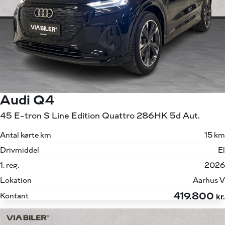
Audi Q4
45 E-tron S Line Edition Quattro 286HK 5d Aut.
Antal kørte km
15 km
Drivmiddel
El
1. reg.
2026
Lokation
Aarhus V
419.800
Kontant
kr.