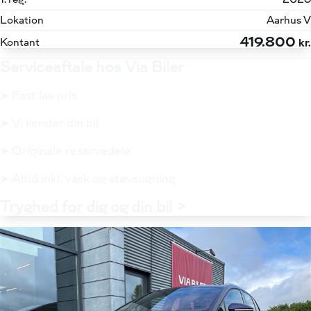
Lokation
Aarhus V
419.800
Kontant
kr.
Serviceaftale hos Via Biler
➤ Fast lav pris
➤ Vi kender din bil
➤ Originale reservedele
➤ Altid inkl. vask og støvsugning
Tryghed for dig og din bil >