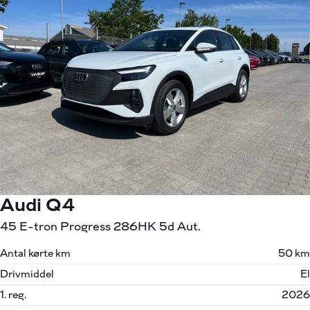
Audi Q4
45 E-tron Progress 286HK 5d Aut.
Antal kørte km
50 km
Drivmiddel
El
1. reg.
2026