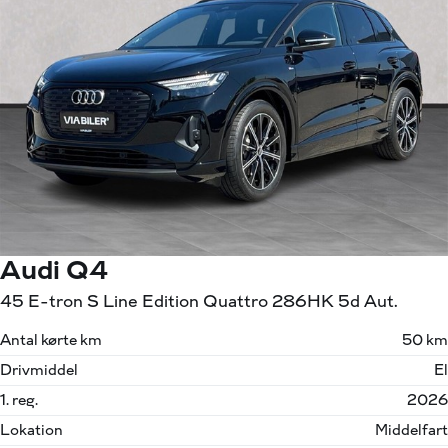
Audi Q4
45 E-tron S Line Edition Quattro 286HK 5d Aut.
Antal kørte km
50 km
Drivmiddel
El
1. reg.
2026
Lokation
Middelfart