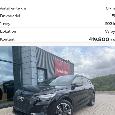
Antal kørte km
0 km
Drivmiddel
El
1. reg.
2026
Lokation
Valby
419.800
Kontant
kr.