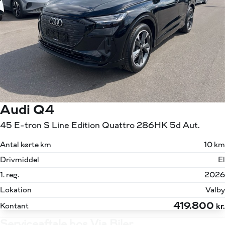
Audi Q4
45 E-tron S Line Edition Quattro 286HK 5d Aut.
Antal kørte km
10 km
Drivmiddel
El
1. reg.
2026
Lokation
Valby
419.800
Kontant
kr.
Serviceaftale hos Via Biler