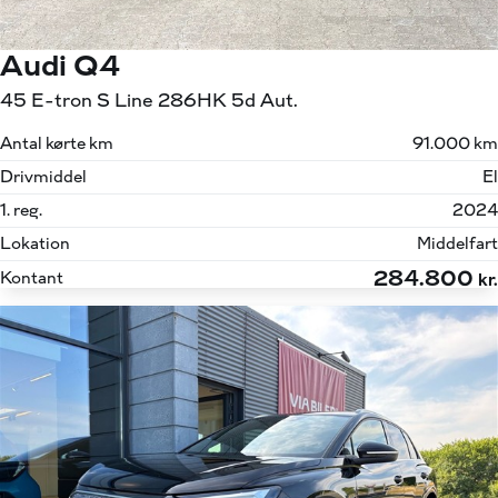
Audi Q4
45 E-tron S Line 286HK 5d Aut.
Antal kørte km
91.000 km
Drivmiddel
El
1. reg.
2024
Lokation
Middelfart
284.800
Kontant
kr.