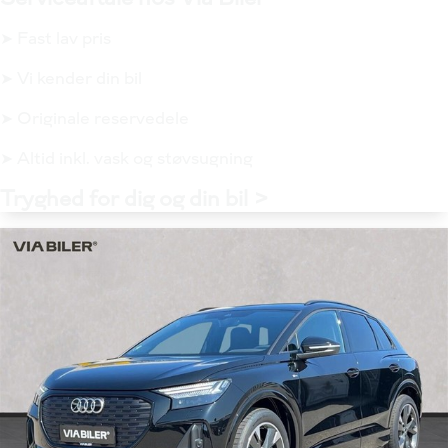
➤ Fast lav pris
➤ Vi kender din bil
➤ Originale reservedele
➤ Altid inkl. vask og støvsugning
Tryghed for dig og din bil >