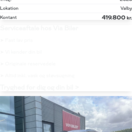
Lokation
Valby
419.800
Kontant
kr.
Serviceaftale hos Via Biler
➤ Fast lav pris
➤ Vi kender din bil
➤ Originale reservedele
➤ Altid inkl. vask og støvsugning
Tryghed for dig og din bil >