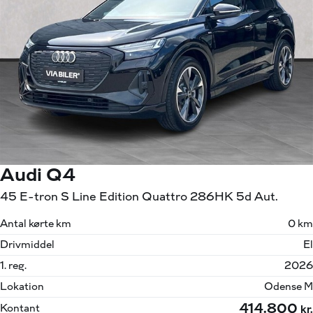
Audi Q4
45 E-tron S Line Edition Quattro 286HK 5d Aut.
Antal kørte km
0 km
Drivmiddel
El
1. reg.
2026
Lokation
Odense M
414.800
Kontant
kr.