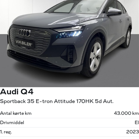
Audi Q4
Sportback 35 E-tron Attitude 170HK 5d Aut.
Antal kørte km
43.000 km
Drivmiddel
El
1. reg.
2023