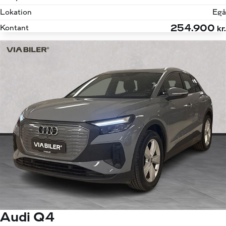
Lokation
Egå
254.900
Kontant
kr.
Audi Q4