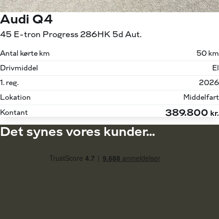
Audi Q4
45 E-tron Progress 286HK 5d Aut.
Antal kørte km
50 km
Drivmiddel
El
1. reg.
2026
Lokation
Middelfart
389.800
Kontant
kr.
Det synes vores kunder...