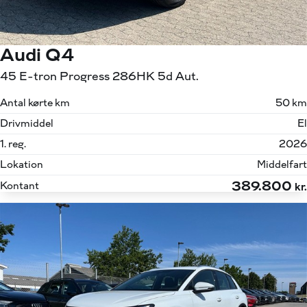
Audi Q4
45 E-tron Progress 286HK 5d Aut.
Antal kørte km
50 km
Drivmiddel
El
1. reg.
2026
Lokation
Middelfart
389.800
Kontant
kr.