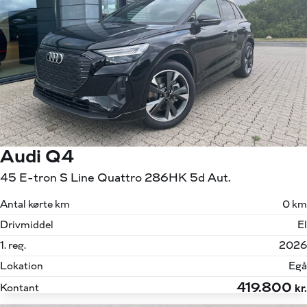
Audi Q4
45 E-tron S Line Quattro 286HK 5d Aut.
Antal kørte km
0 km
Drivmiddel
El
1. reg.
2026
Lokation
Egå
419.800
Kontant
kr.