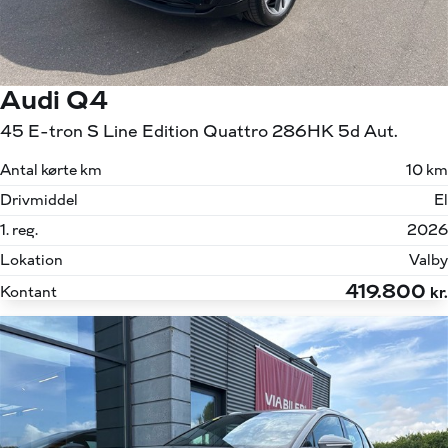
Audi Q4
45 E-tron S Line Edition Quattro 286HK 5d Aut.
Antal kørte km
10 km
Drivmiddel
El
1. reg.
2026
Lokation
Valby
419.800
Kontant
kr.