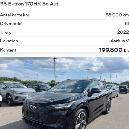
35 E-tron 170HK 5d Aut.
Antal kørte km
58.000 km
Drivmiddel
El
1. reg.
2022
Lokation
Aarhus V
199.800
Kontant
kr.