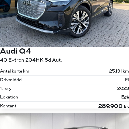
Audi Q4
40 E-tron 204HK 5d Aut.
Antal kørte km
25.131 km
Drivmiddel
El
1. reg.
2023
Lokation
Egå
289.900
Kontant
kr.