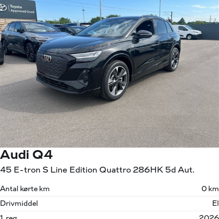
Audi Q4
45 E-tron S Line Edition Quattro 286HK 5d Aut.
Antal kørte km
0 km
Drivmiddel
El
1. reg.
2026