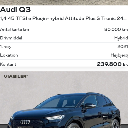
Audi Q3
1,4 45 TFSI e Plugin-hybrid Attitude Plus S Tronic 245HK 5d 6g Aut.
Antal kørte km
80.000 km
Drivmiddel
Hybrid
1. reg.
2021
Lokation
Højbjerg
239.800
Kontant
kr.