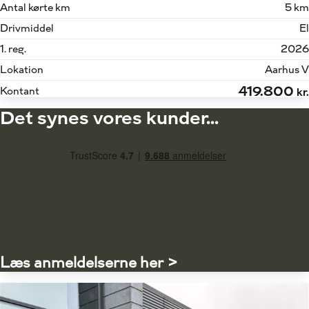
Antal kørte km
5 km
Drivmiddel
El
1. reg.
2026
Lokation
Aarhus V
419.800
Kontant
kr.
Det synes vores kunder...
Læs anmeldelserne her >