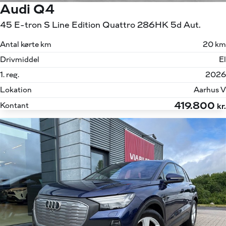
Audi Q4
45 E-tron S Line Edition Quattro 286HK 5d Aut.
Antal kørte km
20 km
Drivmiddel
El
1. reg.
2026
Lokation
Aarhus V
419.800
Kontant
kr.