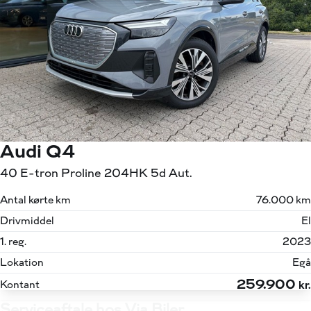
Audi Q4
40 E-tron Proline 204HK 5d Aut.
Antal kørte km
76.000 km
Drivmiddel
El
1. reg.
2023
Lokation
Egå
259.900
Kontant
kr.
Serviceaftale hos Via Biler