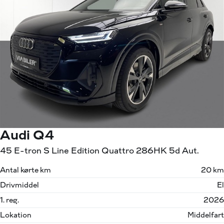
Audi Q4
45 E-tron S Line Edition Quattro 286HK 5d Aut.
Antal kørte km
20 km
Drivmiddel
El
1. reg.
2026
Lokation
Middelfart