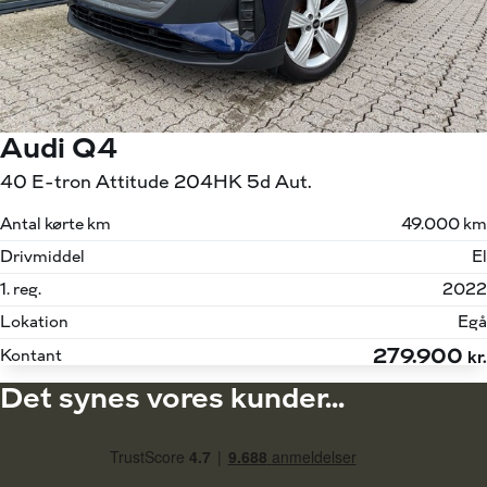
Audi Q4
40 E-tron Attitude 204HK 5d Aut.
Antal kørte km
49.000 km
Drivmiddel
El
1. reg.
2022
Lokation
Egå
279.900
Kontant
kr.
Det synes vores kunder...