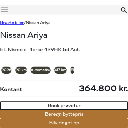
Menu
Book prøvetur
Beregn byttepris
Brugte biler
Nissan Ariya
Nissan Ariya
EL Nismo e-4orce 429HK 5d Aut.
+18
2026
20 km
Automatisk
417 km
El
364.800 kr.
Kontant
Book prøvetur
Beregn byttepris
Bliv ringet op