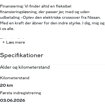
Finansiering: Vi finder altid en fleksibel
finansieringsløsning, der passer jer, med og uden
udbetaling -Oplev den elektriske crossover fra Nissan.
Med en kraft der åbner for den indre styrke. I dig, mig og
i os alle.
Tekniske Oplysninger:
+ Læs mere
Batteripakke: 87Kwh
Rækkevidde: 417km (WLTP)
Specifikationer
Lynopladning: 10-80 % på ca. 28 min. 130 Kw
Ydelse: 429 hk
Alder og kilometerstand
Motor og ydelse
Elektriske egenskaber
Rummelighed og mål
Økonomi
Ejerafgift: 460,- halvårligt
Kilometerstand
0-100 km/t
Batteristørrelse
Køreklar vægt
Brændstofforbrug (NEDC)
Fremhævet udstyr:
⭐️ 3 Faset - 22 kW On-board oplader
20 km
5,70 sek.
87,00 kWh
2297 kg
37,24 km/l
⭐️ 4-Hjulstræk
Første indregistrering
Tophastighed
Rækkevidde (WLTP)
Totalvægt
Grøn ejerafgift (årlig)
⭐️ Varmepumpe med temperaturstyring af batteriet
03.06.2026
200 km/t
417,00 km
2655 kg
920
(Både varme og køl)