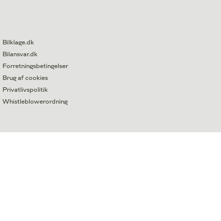
Bilklage.dk
Bilansvar.dk
Forretningsbetingelser
Brug af cookies
Privatlivspolitik
Whistleblowerordning