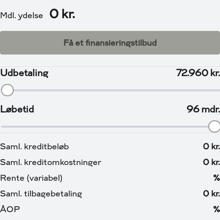
og cyklistgenkendelse, samt vejkrydsassistent,
Intelligent Forward Collision Warning, Elektrisk
parkeringsbremse med auto-hold, Intelligent
træthedsregistrering, Blind Spot Warning og Intelligent
Blind Spot Intervention, Vognbaneassistent (I-LI),
Skiltegenkendelse, Adaptivt lys med automatisk
niveauregulering , Sekventielle blinklys, for og bag,,
Mørktonede ruder (sideruder bag og bagrude), Super
UV og infrarød begrænsning i glas, LED forlygter med
auto on/off, LED kørelys med "Follow me home"
funktion, LED tågeforlygter, LED-tågebaglygte, LED
baglygte, Navigationssystem, Dab radio.
Vi har et af Danmarks største udvalg af brugte elbiler til
nogle af markedets mest attraktive priser. Som kunde i
Via Biler er du i trygge hænder, vi vejleder dig i alt fra køb
af bil og tilbehør, til valg af lade løsning, forsikring og
finansiering, og altid på nogle af markeds bedste vilkår.