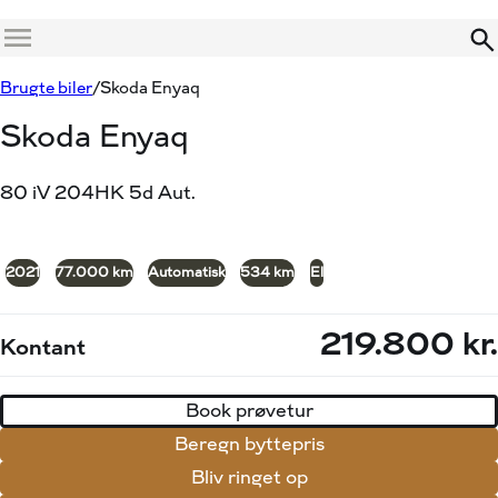
Menu
Book prøvetur
Beregn byttepris
Brugte biler
Skoda Enyaq
Skoda Enyaq
80 iV 204HK 5d Aut.
+12
2021
77.000 km
Automatisk
534 km
El
219.800 kr.
Kontant
Book prøvetur
Beregn byttepris
Bliv ringet op