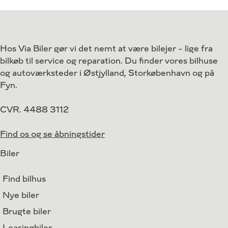
Antal kørte km
38.000 km
Antal kørte km
Drivmiddel
El
Drivmiddel
1. reg.
2024
1. reg.
Hos Via Biler gør vi det nemt at være bilejer - lige fra
Lokation
Aarhus V
Lokation
bilkøb til service og reparation. Du finder vores bilhuse
234.800
Kontant
Kontant
kr.
og autoværksteder i Østjylland, Storkøbenhavn og på
Fyn.
CVR. 4488 3112
Find os og se åbningstider
Biler
Find bilhus
Nye biler
Brugte biler
Leasingbiler