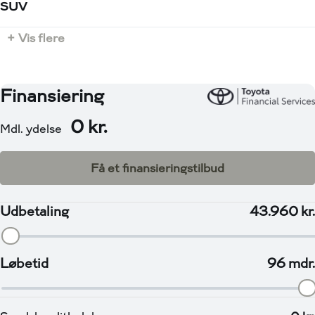
1000 kg
SUV
Tilkoblingsvægt uden bremser
+ Vis flere
750 kg