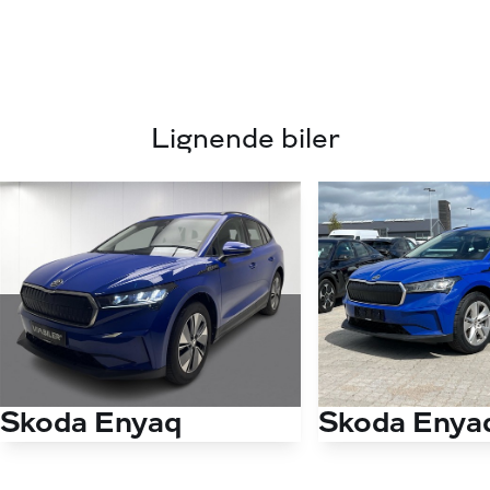
Lignende biler
Skoda Enyaq
Skoda Enya
60 iV 180HK 5d Aut.
60 iV 180HK 5d Au